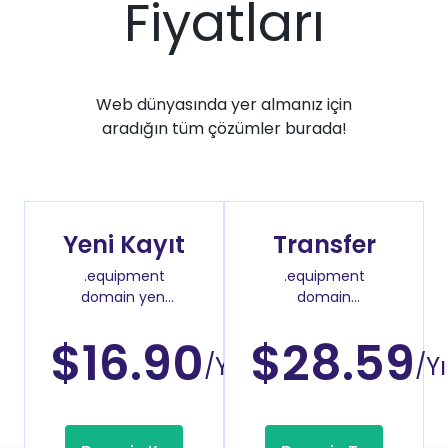
Fiyatları
Web dünyasında yer almanız için
aradığın tüm çözümler burada!
Yeni Kayıt
Transfer
.equipment
.equipment
domain yeni
domain
kayıt fiyatı
transfer fiyatı
$16.90
$28.59
/Yıl
/Yı