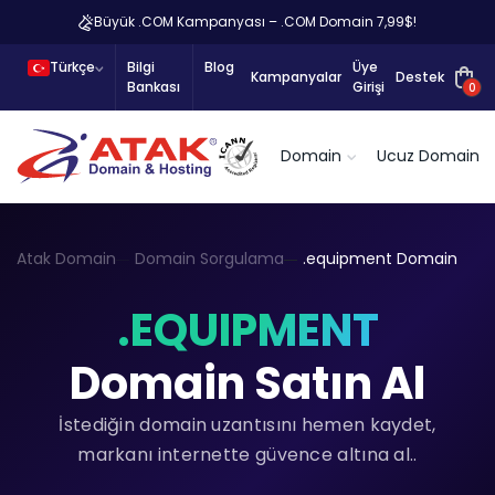
Büyük .COM Kampanyası – .COM Domain 7,99$!
Türkçe
Bilgi
Blog
Üye
Kampanyalar
Destek
Bankası
Girişi
0
Domain
Ucuz Domain
Atak Domain
Domain Sorgulama
.equipment Domain
.EQUIPMENT
Domain Satın Al
İstediğin domain uzantısını hemen kaydet,
markanı internette güvence altına al..