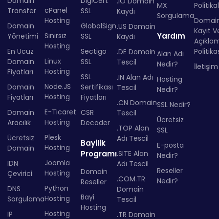
Domain
DigiCert
.IO Domain
MX
Politika
cPanel
Transfer
SSL
Kaydı
Sorgulama
Hosting
Domai
Domain
GlobalSign
.US Domain
Kayıt Ve
Sınırsız
Yardım
Yönetimi
SSL
Kaydı
Açıkla
Hosting
En Ucuz
Sectigo
Politika
.DE Domain
Alan Adı
Linux
Domain
SSL
Tescil
Nedir?
İletişim
Hosting
Fiyatları
SSL
.IN Alan Adı
Hosting
Node.JS
Domain
Sertifikası
Tescil
Nedir?
Hosting
Fiyatları
Fiyatları
.CN Domain
SSL Nedir?
E-Ticaret
Domain
CSR
Tescil
Ücretsiz
Hosting
Aracılık
Decoder
.TOP Alan
SSL
Plesk
Ücretsiz
Adı Tescil
Bayilik
E-posta
Hosting
Domain
Programı
.SITE Alan
Nedir?
Joomla
IDN
Adı Tescil
Reseller
Domain
Hosting
Çevirici
.COM.TR
Nedir?
Reseller
Python
DNS
Domain
Bayi
Hosting
Sorgulama
Tescil
Hosting
Hosting
IP
.TR Domain