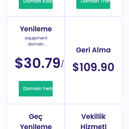
Domain Kayıt
Domain Transfer
Yenileme
.equipment
domain
Geri Alma
yenileme
fiyatı
$30.79
/Yıl
$109.90
Domain Yenileme
Geç
Vekillik
Yenileme
Hizmeti