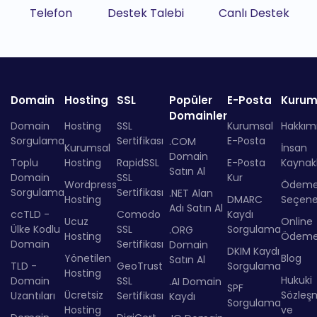
Telefon
Destek Talebi
Canlı Destek
Domain
Hosting
SSL
Popüler
E-Posta
Kurum
Domainler
Domain
Hosting
SSL
Kurumsal
Hakkım
Sorgulama
Sertifikası
E-Posta
.COM
Kurumsal
İnsan
Domain
Toplu
Hosting
RapidSSL
E-Posta
Kaynakl
Satın Al
Domain
SSL
Kur
Wordpress
Ödem
Sorgulama
Sertifikası
.NET Alan
Hosting
DMARC
Seçenek
Adı Satın Al
ccTLD -
Comodo
Kaydı
Ucuz
Online
Ülke Kodlu
SSL
Sorgulama
.ORG
Hosting
Ödem
Domain
Sertifikası
Domain
DKIM Kaydı
Yönetilen
Blog
Satın Al
TLD -
GeoTrust
Sorgulama
Hosting
Hukuki
Domain
SSL
.AI Domain
SPF
Ücretsiz
Sözleş
Uzantıları
Sertifikası
Kaydı
Sorgulama
Hosting
ve