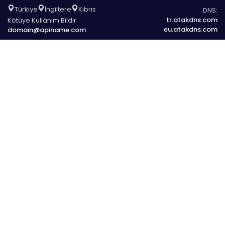
Türkiye
İngiltere
Kıbrıs
DNS:
tr.atakdns.com
Kötüye Kullanım Bildir:
eu.atakdns.com
domain@apiname.com