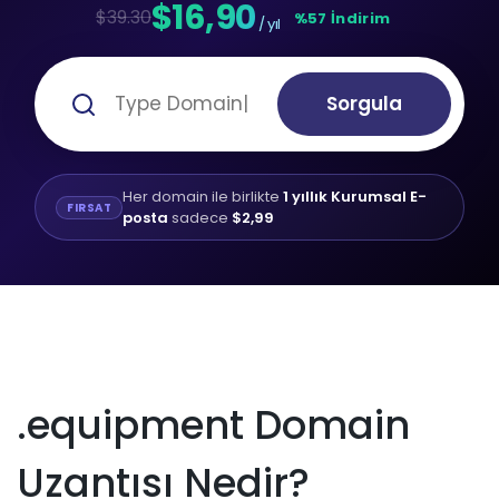
$16,90
$39.30
%57 İndirim
/ yıl
Sorgula
Her domain ile birlikte
1 yıllık Kurumsal E-
FIRSAT
posta
sadece
$2,99
.equipment Domain
Uzantısı Nedir?