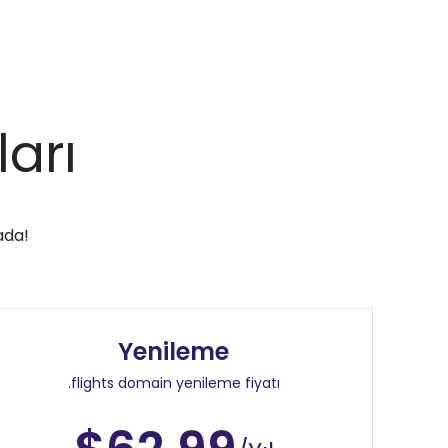
ları
ada!
Yenileme
.flights domain yenileme fiyatı