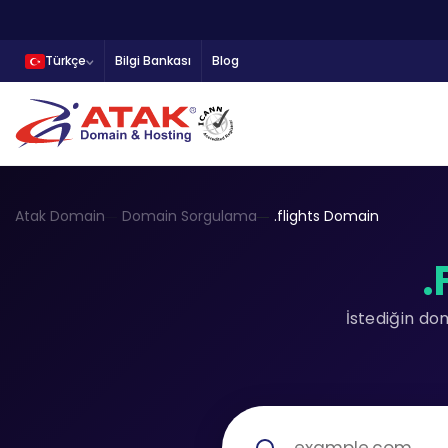
Türkçe
Bilgi Bankası
Blog
Atak Domain
Domain Sorgulama
.flights Domain
.
İstediğin do