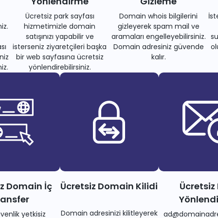
Yönlendirme
Gizleme
Ücretsiz park sayfası
Domain whois bilgilerini
İs
iz.
hizmetimizle domain
gizleyerek spam mail ve
satışınızı yapabilir ve
aramaları engelleyebilirsiniz.
su
sı
isterseniz ziyaretçileri başka
Domain adresiniz güvende
ol
niz
bir web sayfasına ücretsiz
kalır.
iz.
yönlendirebilirsiniz.
iz Domain İç
Ücretsiz Domain Kilidi
Ücretsiz
ransfer
Yönlend
Domain adresinizi kilitleyerek
venlik yetkisiz
ad@domainadre