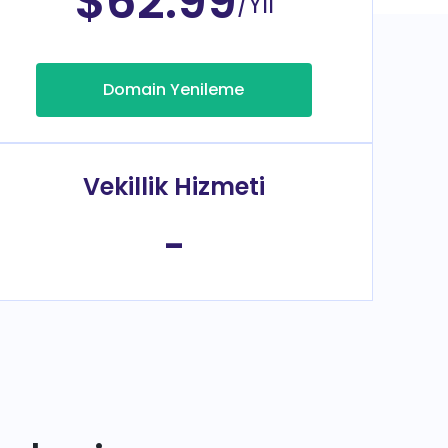
$62.99
/Yıl
Domain Yenileme
Vekillik Hizmeti
-