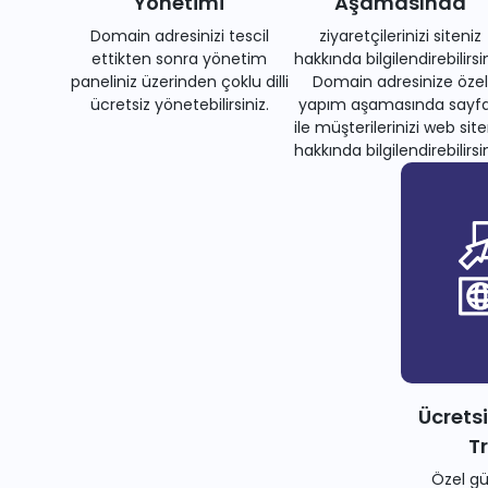
Yönetimi
Aşamasında
Domain adresinizi tescil
ziyaretçilerinizi siteniz
ettikten sonra yönetim
hakkında bilgilendirebilirsin
paneliniz üzerinden çoklu dilli
Domain adresinize özel
ücretsiz yönetebilirsiniz.
yapım aşamasında sayfa
ile müşterilerinizi web site
hakkında bilgilendirebilirsin
Ücrets
T
Özel gü