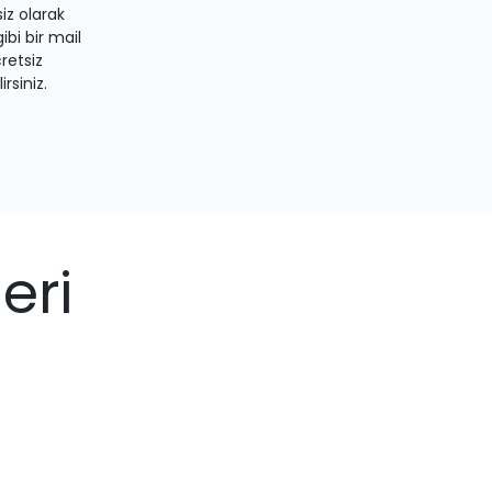
iz olarak
bi bir mail
retsiz
irsiniz.
eri