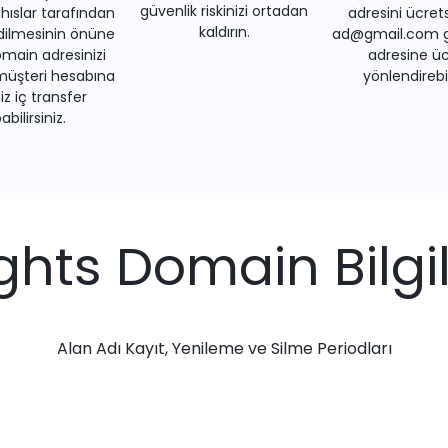
güvenlik riskinizi ortadan
ıslar tarafından
adresini ücrets
kaldırın.
dilmesinin önüne
ad@gmail.com gi
main adresinizi
adresine üc
müşteri hesabına
yönlendirebil
iz iç transfer
bilirsiniz.
lights Domain Bilgil
Alan Adı Kayıt, Yenileme ve Silme Periodları