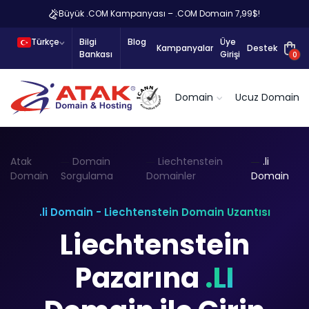
Büyük .COM Kampanyası – .COM Domain 7,99$!
Türkçe
Bilgi
Blog
Üye
Kampanyalar
Destek
Bankası
Girişi
0
Domain
Ucuz Domain
Atak
Domain
Liechtenstein
.li
Domain
Sorgulama
Domainler
Domain
.li Domain - Liechtenstein Domain Uzantısı
Liechtenstein
Pazarına
.LI