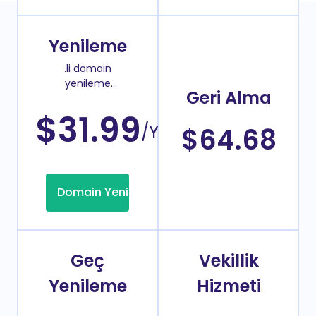
Yenileme
.li domain
yenileme
Geri Alma
fiyatı
$31.99
/Yıl
$64.68
Domain Yenileme
Geç
Vekillik
Yenileme
Hizmeti