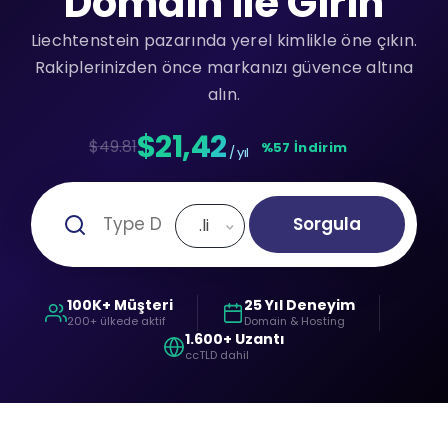
Domain ile Girin
Liechtenstein pazarında yerel kimlikle öne çıkın.
Rakiplerinizden önce markanızı güvence altına
alın.
$21,42
$49.81
%57 İndirim
/ yıl
Sorgula
.li
100K+ Müşteri
25 Yıl Deneyim
200+ ülkede aktif
Domain & Hosting
1.600+ Uzantı
ccTLD dahil