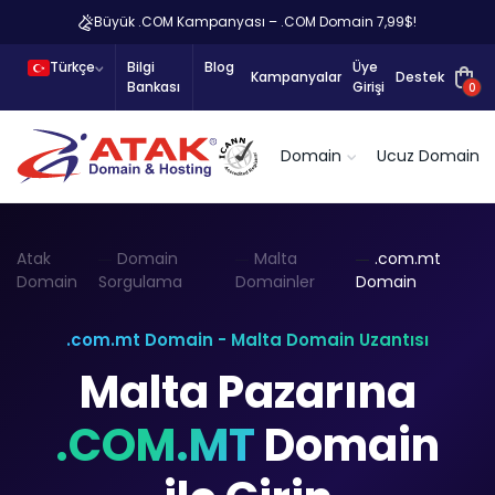
Büyük .COM Kampanyası – .COM Domain 7,99$!
Türkçe
Bilgi
Blog
Üye
Kampanyalar
Destek
Bankası
Girişi
0
Domain
Ucuz Domain
Atak
Domain
Malta
.com.mt
Domain
Sorgulama
Domainler
Domain
.com.mt Domain - Malta Domain Uzantısı
Malta Pazarına
.COM.MT
Domain