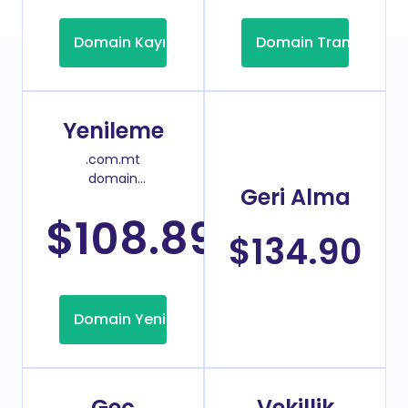
Domain Kayıt
Domain Transfer
Yenileme
.com.mt
domain
Geri Alma
yenileme
fiyatı
$108.89
/Yıl
$134.90
Domain Yenileme
Geç
Vekillik