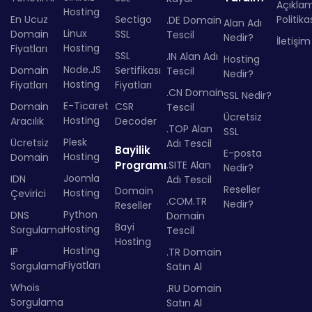
Açıkla
Hosting
En Ucuz
Sectigo
Politika
.DE Domain
Alan Adı
Linux
Domain
SSL
Tescil
Nedir?
İletişim
Hosting
Fiyatları
SSL
.IN Alan Adı
Hosting
Node.JS
Domain
Sertifikası
Tescil
Nedir?
Hosting
Fiyatları
Fiyatları
.CN Domain
SSL Nedir?
E-Ticaret
Domain
CSR
Tescil
Ücretsiz
Hosting
Aracılık
Decoder
.TOP Alan
SSL
Plesk
Ücretsiz
Adı Tescil
Bayilik
E-posta
Hosting
Domain
Programı
.SITE Alan
Nedir?
Joomla
IDN
Adı Tescil
Reseller
Domain
Hosting
Çevirici
.COM.TR
Nedir?
Reseller
Python
DNS
Domain
Bayi
Hosting
Sorgulama
Tescil
Hosting
Hosting
IP
.TR Domain
Fiyatları
Sorgulama
Satın Al
Whois
.RU Domain
Sorgulama
Satın Al