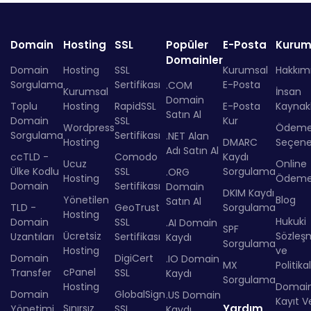
Domain
Hosting
SSL
Popüler
E-Posta
Kurum
Domainler
Domain
Hosting
SSL
Kurumsal
Hakkım
Sorgulama
Sertifikası
E-Posta
.COM
Kurumsal
İnsan
Domain
Toplu
Hosting
RapidSSL
E-Posta
Kaynakl
Satın Al
Domain
SSL
Kur
Wordpress
Ödem
Sorgulama
Sertifikası
.NET Alan
Hosting
DMARC
Seçenek
Adı Satın Al
ccTLD -
Comodo
Kaydı
Ucuz
Online
Ülke Kodlu
SSL
Sorgulama
.ORG
Hosting
Ödem
Domain
Sertifikası
Domain
DKIM Kaydı
Yönetilen
Blog
Satın Al
TLD -
GeoTrust
Sorgulama
Hosting
Hukuki
Domain
SSL
.AI Domain
SPF
Ücretsiz
Sözleş
Uzantıları
Sertifikası
Kaydı
Sorgulama
Hosting
ve
Domain
DigiCert
.IO Domain
MX
Politika
cPanel
Transfer
SSL
Kaydı
Sorgulama
Hosting
Domai
Domain
GlobalSign
.US Domain
Kayıt Ve
Sınırsız
Yardım
Yönetimi
SSL
Kaydı