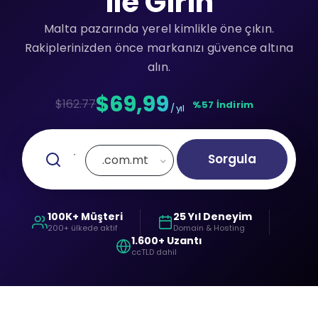
ile Girin
Malta pazarında yerel kimlikle öne çıkın.
Rakiplerinizden önce markanızı güvence altına
alın.
$69,99
$162.77
%57 İndirim
/ yıl
Sorgula
.com.mt
100K+ Müşteri
25 Yıl Deneyim
200+ ülkede aktif
Domain & Hosting
1.600+ Uzantı
ccTLD dahil