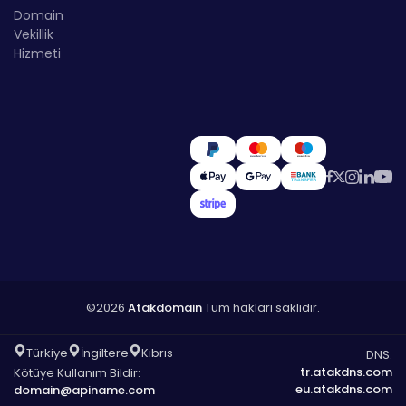
Domain
Vekillik
Hizmeti
©2026
Atakdomain
Tüm hakları saklıdır.
Türkiye
İngiltere
Kıbrıs
DNS:
tr.atakdns.com
Kötüye Kullanım Bildir:
eu.atakdns.com
domain@apiname.com