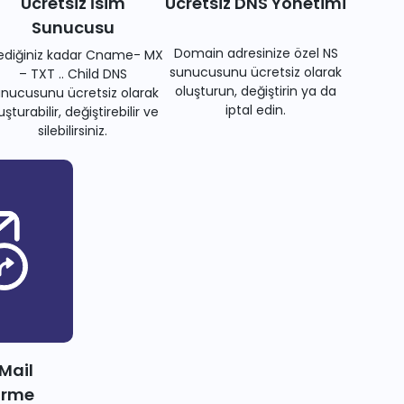
Ücretsiz İsim
Ücretsiz DNS Yönetimi
Sunucusu
Domain adresinize özel NS
tediğiniz kadar Cname- MX
sunucusunu ücretsiz olarak
– TXT .. Child DNS
oluşturun, değiştirin ya da
nucusunu ücretsiz olarak
iptal edin.
uşturabilir, değiştirebilir ve
silebilirsiniz.
 Mail
irme