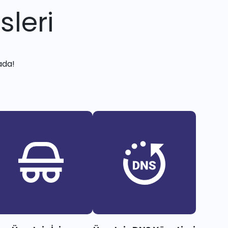
sleri
ada!