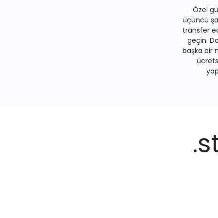
Özel gü
üçüncü şah
transfer e
geçin. Do
başka bir 
ücrets
yapa
.s