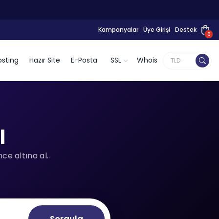
Kampanyalar
Üye Girişi
Destek
0
sting
Hazır Site
E-Posta
SSL
Whois
l
e altına al..