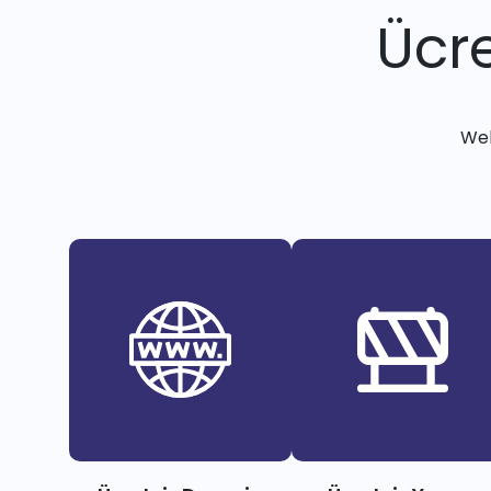
Ücre
Web