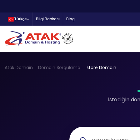
Türkçe
Bilgi Bankası
Blog
Atak Domain
Domain Sorgulama
.store Domain
İstediğin do