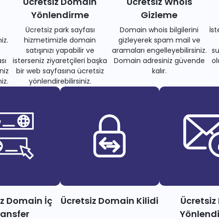
Ücretsiz Domain
Ücretsiz Whois
Yönlendirme
Gizleme
Ücretsiz park sayfası
Domain whois bilgilerini
İs
iz.
hizmetimizle domain
gizleyerek spam mail ve
satışınızı yapabilir ve
aramaları engelleyebilirsiniz.
su
sı
isterseniz ziyaretçileri başka
Domain adresiniz güvende
ol
niz
bir web sayfasına ücretsiz
kalır.
iz.
yönlendirebilirsiniz.
iz Domain İç
Ücretsiz Domain Kilidi
Ücretsiz
ransfer
Yönlend