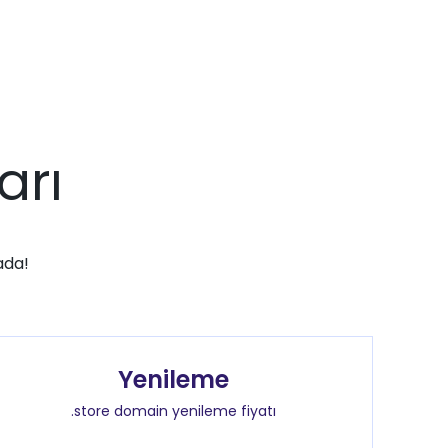
arı
ada!
Yenileme
.store domain yenileme fiyatı