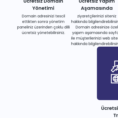
Ücretsiz Domain
Ücretsiz Yapım
Yönetimi
Aşamasında
Domain adresinizi tescil
ziyaretçilerinizi siteniz
ettikten sonra yönetim
hakkında bilgilendirebilirsin
paneliniz üzerinden çoklu dilli
Domain adresinize özel
ücretsiz yönetebilirsiniz.
yapım aşamasında sayfa
ile müşterilerinizi web site
hakkında bilgilendirebilirsin
Ücrets
T