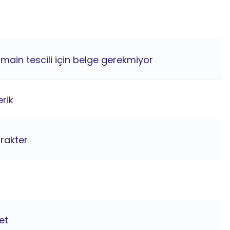
omain tescili için belge gerekmiyor
rik
arakter
et