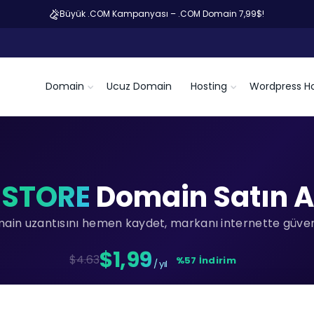
Büyük .COM Kampanyası – .COM Domain 7,99$!
Domain
Ucuz Domain
Hosting
Wordpress Ho
.STORE
Domain Satın A
main uzantısını hemen kaydet, markanı internette güvenc
$1,99
$4.63
%57 İndirim
/ yıl