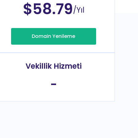
$58.79
/Yıl
Domain Yenileme
Vekillik Hizmeti
-