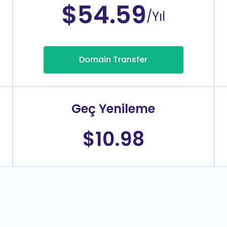
$54.59
/Yıl
Domain Transfer
Geç Yenileme
$10.98