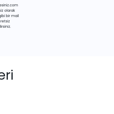
siniz.com
iz olarak
bi bir mail
retsiz
irsiniz.
eri