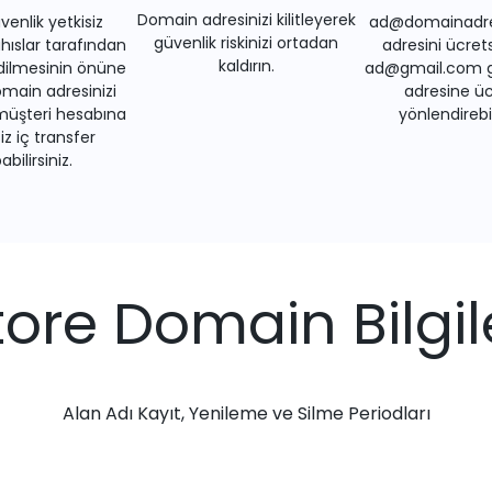
Domain adresinizi kilitleyerek
venlik yetkisiz
ad@domainadre
güvenlik riskinizi ortadan
ıslar tarafından
adresini ücrets
kaldırın.
dilmesinin önüne
ad@gmail.com gi
main adresinizi
adresine üc
müşteri hesabına
yönlendirebil
iz iç transfer
bilirsiniz.
tore Domain Bilgil
Alan Adı Kayıt, Yenileme ve Silme Periodları