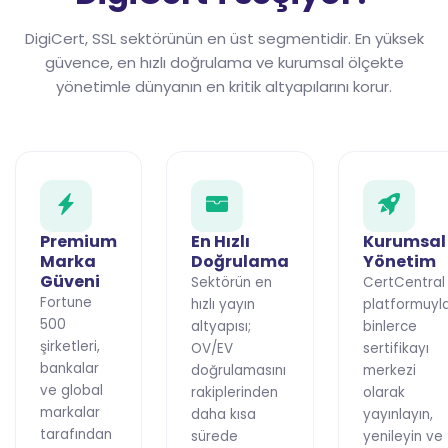
DigiCert, SSL sektörünün en üst segmentidir. En yüksek
güvence, en hızlı doğrulama ve kurumsal ölçekte
yönetimle dünyanın en kritik altyapılarını korur.
Premium
En Hızlı
Kurumsal
Marka
Doğrulama
Yönetim
Güveni
Sektörün en
CertCentral
Fortune
hızlı yayın
platformuyl
500
altyapısı;
binlerce
şirketleri,
OV/EV
sertifikayı
bankalar
doğrulamasını
merkezi
ve global
rakiplerinden
olarak
markalar
daha kısa
yayınlayın,
tarafından
sürede
yenileyin ve