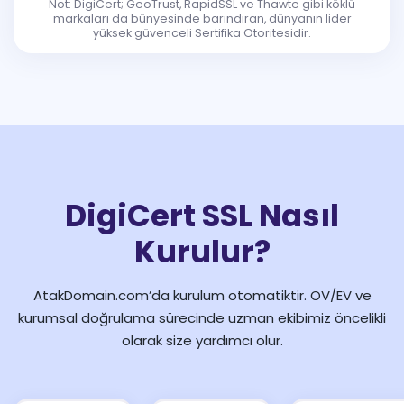
Not: DigiCert; GeoTrust, RapidSSL ve Thawte gibi köklü
markaları da bünyesinde barındıran, dünyanın lider
yüksek güvenceli Sertifika Otoritesidir.
DigiCert SSL Nasıl
Kurulur?
AtakDomain.com’da kurulum otomatiktir. OV/EV ve
kurumsal doğrulama sürecinde uzman ekibimiz öncelikli
olarak size yardımcı olur.