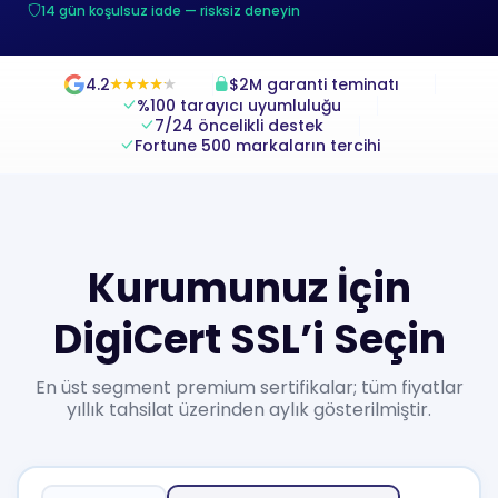
14 gün koşulsuz iade — risksiz deneyin
4.2
$2M garanti teminatı
★
★
★
★
★
★
★
★
★
★
%100 tarayıcı uyumluluğu
7/24 öncelikli destek
Fortune 500 markaların tercihi
Kurumunuz İçin
DigiCert SSL’i Seçin
En üst segment premium sertifikalar; tüm fiyatlar
yıllık tahsilat üzerinden aylık gösterilmiştir.