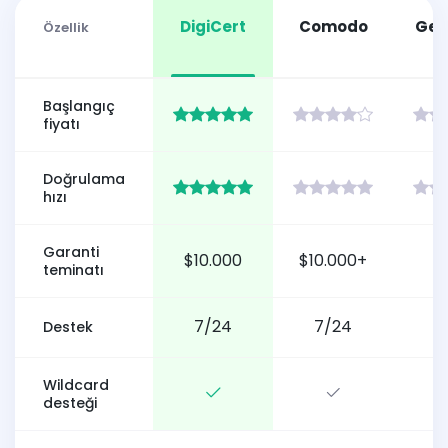
DigiCert
Comodo
Geo
Özellik
Başlangıç
fiyatı
Doğrulama
hızı
Garanti
$10.000
$10.000+
teminatı
7/24
7/24
Destek
Wildcard
desteği