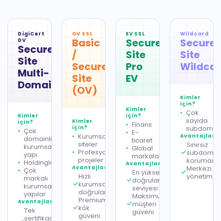
DigiCert
OV SSL
EV SSL
Wildcard
Basic
Secure
Secure
DV
Secure
/
Site
Site
Site
Secure
Pro
Wildca
Multi-
Site
EV
Domain
(OV)
Kimler
için?
Kimler
Çok
Kimler
için?
sayıda
Kimler
için?
Finans
için?
subdomai
Çok
E-
Kurumsal
Avantajlar
domainli
ticaret
siteler
Sınırsız
kurumsal
Global
Profesyonel
subdomai
yapı
markalar
projeler
koruması
Holdingler
Avantajlar
Avantajlar
Merkezi
Çok
En yüksek
Hızlı
yönetim
markalı
doğrulama
kurumsal
kurumsal
seviyesi
doğrulama
yapılar
Maksimum
Premium
Avantajlar
müşteri
kök
Tek
güveni
güveni
sertifikada