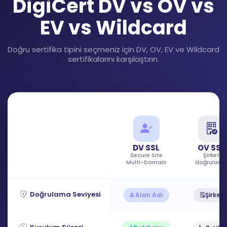
DigiCert DV vs OV vs
EV vs Wildcard
Doğru sertifika tipini seçmeniz için DV, OV, EV ve Wildcard
sertifikalarını karşılaştırın.
DV SSL
OV SSL
Secure Site
Şirket
Multi-Domain
doğrulam
Doğrulama Seviyesi
Alan Adı
Şirket