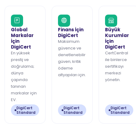
Global
Finans İçin
Büyük
Markalar
DigiCert
Kurumlar
İçin
İçin
Maksimum
DigiCert
DigiCert
güvence ve
En yüksek
CertCentral
denetlenebilir
prestij ve
ile binlerce
güven; kritik
doğrulama;
sertifikayı
ödeme
dünya
merkezi
altyapıları için.
çapında
yönetin.
tanınan
markalar için
EV.
DigiCert
DigiCert
DigiCert
Standard
Standard
Standard