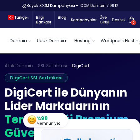
Büyük .COM Kampanyası – .COM Domain 7,99$!
Türkçe
Bilgi
Blog
Üye
Kampanyalar
Destek
Bankası
Girişi
0
Domain
Ucuz Domain
Hosting
Wordpress Hostin
Atak Domain
SSL Sertifikası
DigiCert
DigiCert SSL Sertifikası
DigiCert ile Dünyanın
Lider Markalarının
Tercih Ettiği Premium
%98
Memnuniyet
Güven