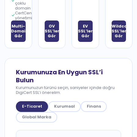
çoklu
domain
CertCentral
yönetimi
Multi-
OV
EV
Wildcard
Domain’leri
SSL’leri
SSL’leri
SSL’leri
Gör
Gör
Gör
Gör
Kurumunuza En Uygun SSL’i
Bulun
Kurumunuzun türünü seçin, saniyeler içinde doğru
DigiCert SSL’i önerelim.
E-Ticaret
Kurumsal
Finans
Global Marka