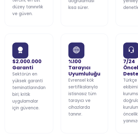
tercihi; en üst
doğrulaması
yeniley
düzey tanınırlık
kısa sürer.
denetle
ve güven.
$2.000.000
%100
7/24
Garanti
Tarayıcı
Öncel
Uyumluluğu
Dest
Sektörün en
Evrensel kök
Türkçe
yüksek garanti
sertifikalarıyla
ekibimi
teminatlarından
istisnasız tüm
kurums
biri; kritik
tarayıcı ve
doğrul
uygulamalar
cihazlarda
kurulu
için güvence.
tanınır.
öncelik
yanınız