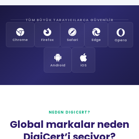
TÜM BÜYÜK TARAYICILARCA GÜVENILIR
Chrome
Firefox
Safari
Edge
Opera
Android
iOS
NEDEN DIGICERT?
Global markalar neden
DigiCert’i seçiyor?