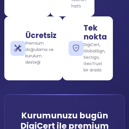
hattı
Tek
Ücretsiz
nokta
Premium
DigiCert,
doğrulama ve
GlobalSign,
kurulum
Sectigo,
desteği
GeoTrust
bir arada
Kurumunuzu bugün
DigiCert ile premium