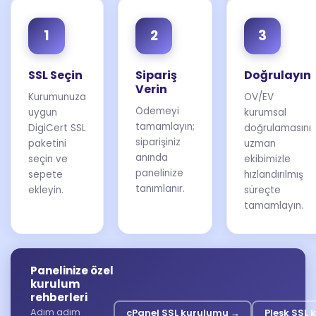
1
2
3
SSL Seçin
Sipariş
Doğrulayın
Verin
Kurumunuza
OV/EV
Ödemeyi
uygun
kurumsal
tamamlayın;
DigiCert SSL
doğrulamasını
siparişiniz
paketini
uzman
anında
seçin ve
ekibimizle
panelinize
sepete
hızlandırılmış
tanımlanır.
ekleyin.
süreçte
tamamlayın.
Panelinize özel
kurulum
rehberleri
Adım adım
cPanel SSL kurulumu →
Plesk SSL