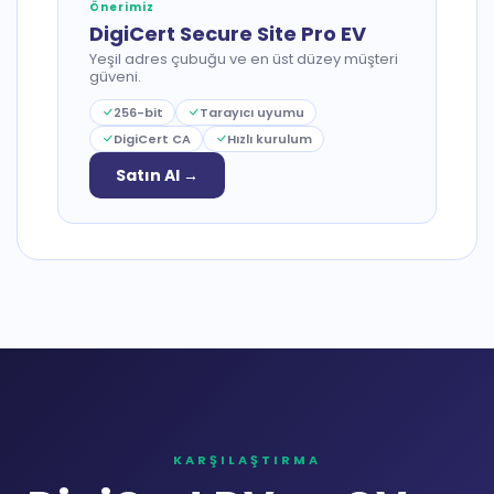
Önerimiz
DigiCert Secure Site Pro EV
Yeşil adres çubuğu ve en üst düzey müşteri
güveni.
256-bit
Tarayıcı uyumu
DigiCert CA
Hızlı kurulum
Satın Al →
KARŞILAŞTIRMA