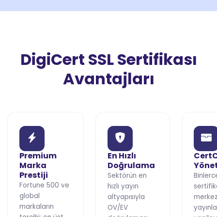
DigiCert SSL Sertifikası
Avantajları
Premium
En Hızlı
CertC
Marka
Doğrulama
Yöne
Prestiji
Sektörün en
Binlerc
Fortune 500 ve
hızlı yayın
sertifik
global
altyapısıyla
merkez
markaların
OV/EV
yayınla