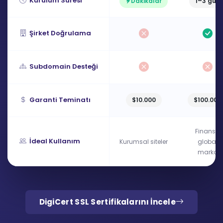
Kurulum Süresi
Dakikalar
1–3 gün
Şirket Doğrulama
Subdomain Desteği
Garanti Teminatı
$10.000
$100.000
Finans /
İdeal Kullanım
Kurumsal siteler
global
marka
DigiCert SSL Sertifikalarını İncele