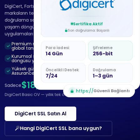
DigiCert, Fortune düzeyindeki kurumların ve global
markaların tercih ettiği premium SSL sertifikasıdır. En yüksek
doğrulama seviyesi, en hızlı sertifika yayını ve kurumsal
Sertifika Aktif
yaşam döngüsü yönetimiyle kritik öneme sahip
Son doğrulama: Başarılı
uygulamaları en üst düzey güvenle korur.
Premium marka güveni ve
Sektörün en hızlı
Para İadesi
Şifreleme
global tanınırlık
doğrulama süreci
14 Gün
256-bit
Kurumsal sertifika yaşam
$2.000.000’a kadar garanti
döngüsü yönetimi
teminatı
Yüksek güvence (High-
Öncelikli Destek
Doğrulama
Assurance) sertifikalar
7/24
1–3 gün
$18,17
Sadece
/Ay’dan başlar
Yıllık tahsilat
https://
Güvenli Bağlantı
DigiCert Basic OV — yıllık tek ödeme
$218
’dan başlar
DigiCert SSL Satın Al
Hangi DigiCert SSL bana uygun?