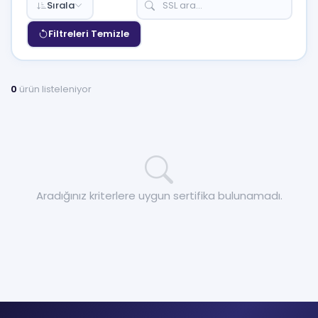
Sırala
Filtreleri Temizle
0
ürün listeleniyor
Aradığınız kriterlere uygun sertifika bulunamadı.