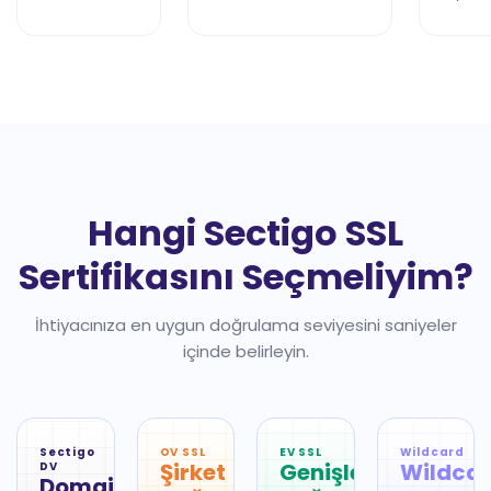
Hangi Sectigo SSL
Sertifikasını Seçmeliyim?
İhtiyacınıza en uygun doğrulama seviyesini saniyeler
içinde belirleyin.
Sectigo
OV SSL
EV SSL
Wildcard
Şirket
Genişletilmiş
Wildca
DV
Domain