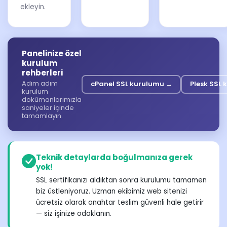
ekleyin.
Panelinize özel
kurulum
rehberleri
Adım adım
cPanel SSL kurulumu →
Plesk SSL
kurulum
dokümanlarımızla
saniyeler içinde
tamamlayın.
Teknik detaylarda boğulmanıza gerek
yok!
SSL sertifikanızı aldıktan sonra kurulumu tamamen
biz üstleniyoruz. Uzman ekibimiz web sitenizi
ücretsiz olarak anahtar teslim güvenli hale getirir
— siz işinize odaklanın.