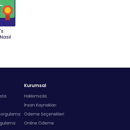
's
Nasıl
Kurumsal
sta
Hakkımızda
İnsan Kaynakları
Sorgulama
Ödeme Seçenekleri
rgulama
Online Ödeme