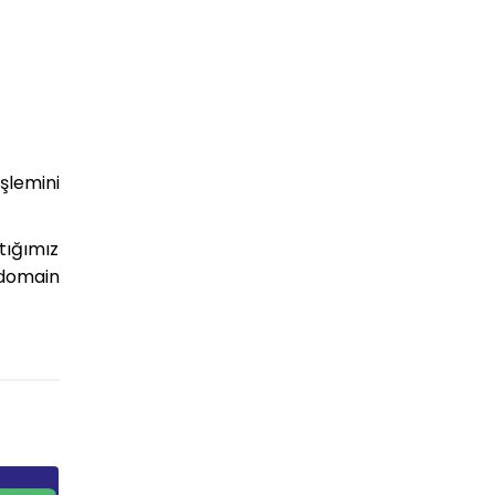
şlemini
tığımız
 domain