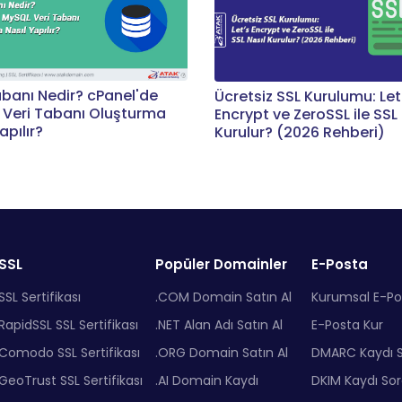
abanı Nedir? cPanel'de
Ücretsiz SSL Kurulumu: Let
Veri Tabanı Oluşturma
Encrypt ve ZeroSSL ile SSL 
apılır?
Kurulur? (2026 Rehberi)
SSL
Popüler Domainler
E-Posta
SSL Sertifikası
.COM Domain Satın Al
Kurumsal E-Po
RapidSSL SSL Sertifikası
.NET Alan Adı Satın Al
E-Posta Kur
Comodo SSL Sertifikası
.ORG Domain Satın Al
DMARC Kaydı 
GeoTrust SSL Sertifikası
.AI Domain Kaydı
DKIM Kaydı So