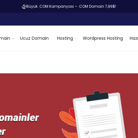
Büyük .COM Kampanyası – .COM Domain 7,99$!
main
Ucuz Domain
Hosting
Wordpress Hosting
Hazı