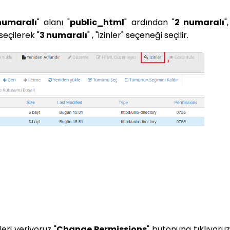
numaralı
" alanı "
public_html
" ardından "
2 numaralı
"
 seçilerek "
3 numaralı
" , "izinler" seçeneği seçilir.
leri veriyoruz "
Change Permissions
" butonuna tıklıyoruz