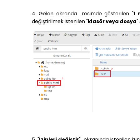
4. Gelen ekranda resimde gösterilen "
1 
değiştirilmek istenilen "
klasör veya dosya
"
5. "
İzinleri değiştir
" ekranında istenilen izin