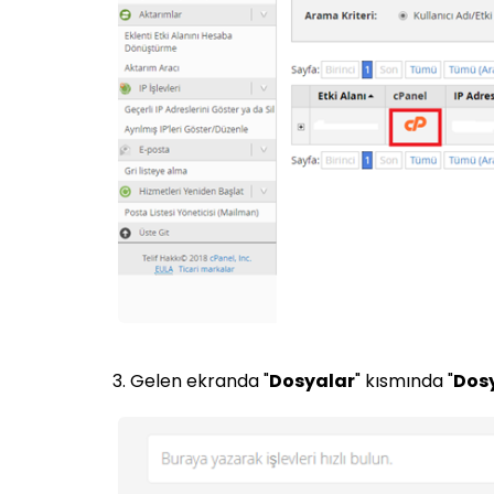
3. Gelen ekranda "
Dosyalar
" kısmında "
Dosy