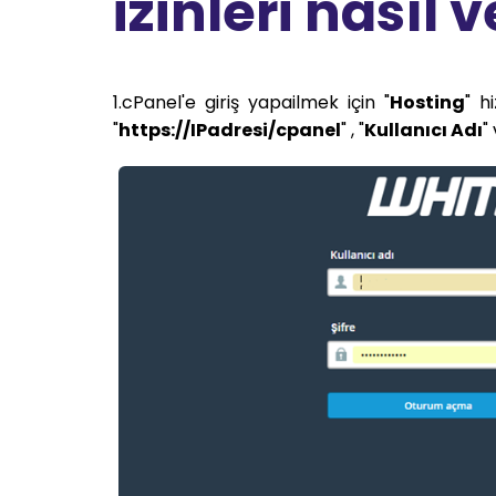
izinleri nasıl v
1.cPanel'e giriş yapailmek için "
Hosting
" h
"
https://IPadresi/cpanel
" , "
Kullanıcı Adı
"