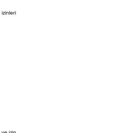
, izinleri
 ve izin