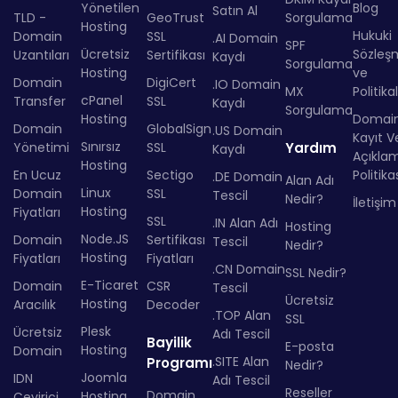
Yönetilen
Blog
Satın Al
TLD -
GeoTrust
Sorgulama
Hosting
Hukuki
Domain
SSL
.AI Domain
SPF
Ücretsiz
Sözleş
Uzantıları
Sertifikası
Kaydı
Sorgulama
Hosting
ve
Domain
DigiCert
.IO Domain
MX
Politika
cPanel
Transfer
SSL
Kaydı
Sorgulama
Hosting
Domai
Domain
GlobalSign
.US Domain
Kayıt Ve
Sınırsız
Yönetimi
SSL
Yardım
Kaydı
Açıkla
Hosting
En Ucuz
Sectigo
Politika
.DE Domain
Alan Adı
Linux
Domain
SSL
Tescil
Nedir?
İletişim
Hosting
Fiyatları
SSL
.IN Alan Adı
Hosting
Node.JS
Domain
Sertifikası
Tescil
Nedir?
Hosting
Fiyatları
Fiyatları
.CN Domain
SSL Nedir?
E-Ticaret
Domain
CSR
Tescil
Ücretsiz
Hosting
Aracılık
Decoder
.TOP Alan
SSL
Plesk
Ücretsiz
Adı Tescil
Bayilik
E-posta
Hosting
Domain
.SITE Alan
Programı
Nedir?
Joomla
IDN
Adı Tescil
Reseller
Domain
Hosting
Çevirici