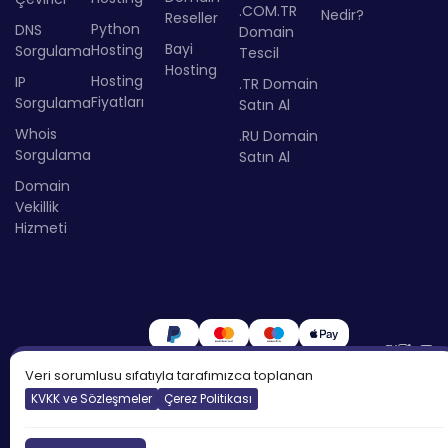
.COM.TR
Nedir?
Reseller
Python
DNS
Domain
Bayi
Hosting
Sorgulama
Tescil
Hosting
Hosting
IP
.TR Domain
Fiyatları
Sorgulama
Satın Al
Whois
.RU Domain
Sorgulama
Satın Al
Domain
Vekillik
Hizmeti
Veri sorumlusu sıfatıyla tarafımızca toplanan
KVKK ve Sözleşmeler
Çerez Politikası