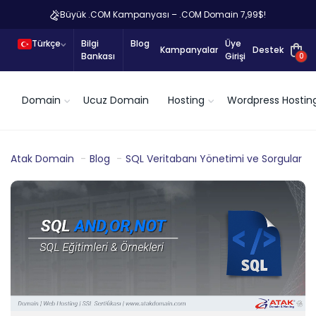
Büyük .COM Kampanyası – .COM Domain 7,99$!
Türkçe
Bilgi
Blog
Üye
Kampanyalar
Destek
Bankası
Girişi
0
Domain
Ucuz Domain
Hosting
Wordpress Hostin
Atak Domain
Blog
SQL Veritabanı Yönetimi ve Sorgular