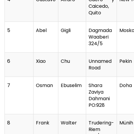
Caicedo,
Quito
5
Abel
Gigli
Dagmada
Mosk
Waaberi
324/5
6
Xiao
Chu
Unnamed
Pekin
Road
7
Osman
Ebuselim
Shara
Doha
Zaviya
Dahmani
PO:928
8
Frank
Walter
Trudering-
Münih
Riem