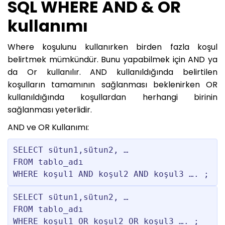
SQL WHERE AND & OR
kullanımı
Where koşulunu kullanırken birden fazla koşul
belirtmek mümkündür. Bunu yapabilmek için AND ya
da Or kullanılır. AND kullanıldığında belirtilen
koşulların tamamının sağlanması beklenirken OR
kullanıldığında koşullardan herhangi birinin
sağlanması yeterlidir.
AND ve OR Kullanımı:
SELECT sütun1,sütun2, …

FROM tablo_adı        

WHERE koşul1 AND koşul2 AND koşul3 …. ;
SELECT sütun1,sütun2, … 							  

FROM tablo_adı  				                                                                

WHERE koşul1 OR koşul2 OR koşul3 …. ;