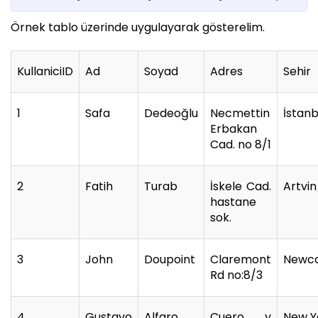
Örnek tablo üzerinde uygulayarak gösterelim.
KullaniciID
Ad
Soyad
Adres
Sehir
1
Safa
Dedeoğlu
Necmettin
İstanb
Erbakan
Cad. no 8/1
2
Fatih
Turab
İskele Cad.
Artvin
hastane
sok.
3
John
Doupoint
Claremont
Newca
Rd no:8/3
4
Gustavo
Alfaro
Cuero y
New Y