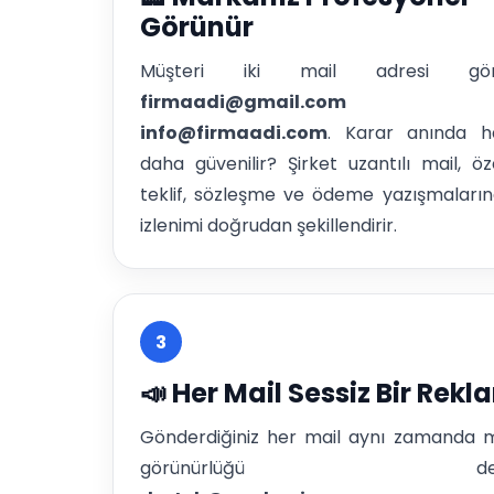
Görünür
Müşteri iki mail adresi görü
firmaadi@gmail.com
v
info@firmaadi.com
. Karar anında ha
daha güvenilir? Şirket uzantılı mail, öze
teklif, sözleşme ve ödeme yazışmaların
izlenimi doğrudan şekillendirir.
3
📣 Her Mail Sessiz Bir Rekl
Gönderdiğiniz her mail aynı zamanda 
görünürlüğü dem