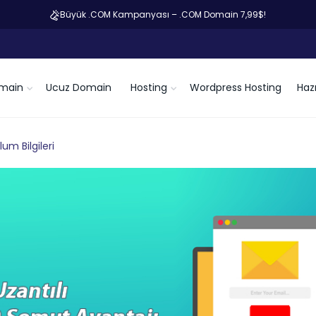
Büyük .COM Kampanyası – .COM Domain 7,99$!
main
Ucuz Domain
Hosting
Wordpress Hosting
Hazı
um Bilgileri