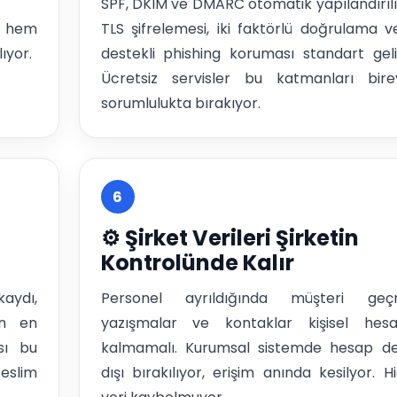
SPF, DKIM ve DMARC otomatik yapılandırılı
 hem
TLS şifrelemesi, iki faktörlü doğrulama v
ıyor.
destekli phishing koruması standart geli
Ücretsiz servisler bu katmanları bire
sorumlulukta bırakıyor.
6
⚙️ Şirket Verileri Şirketin
Kontrolünde Kalır
aydı,
Personel ayrıldığında müşteri geçmi
in en
yazışmalar ve kontaklar kişisel hes
sı bu
kalmamalı. Kurumsal sistemde hesap d
eslim
dışı bırakılıyor, erişim anında kesilyor. Hi