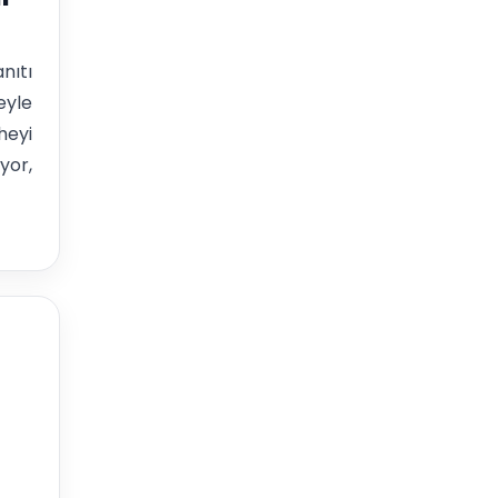
nıtı
eyle
heyi
yor,