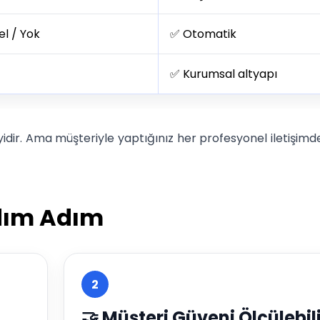
l / Yok
✅ Otomatik
✅ Kurumsal altyapı
iyidir. Ama müşteriyle yaptığınız her profesyonel iletişimd
dım Adım
2
🤝 Müşteri Güveni Ölçülebili