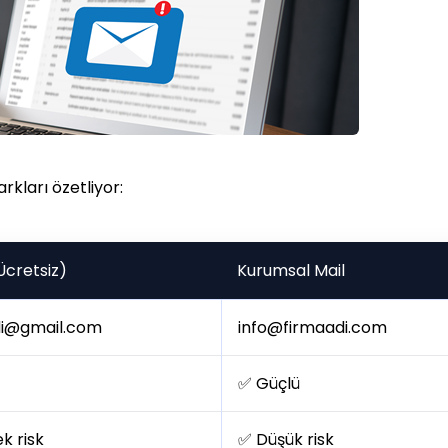
rkları özetliyor:
Ücretsiz)
Kurumsal Mail
di@gmail.com
info@firmaadi.com
✅ Güçlü
k risk
✅ Düşük risk