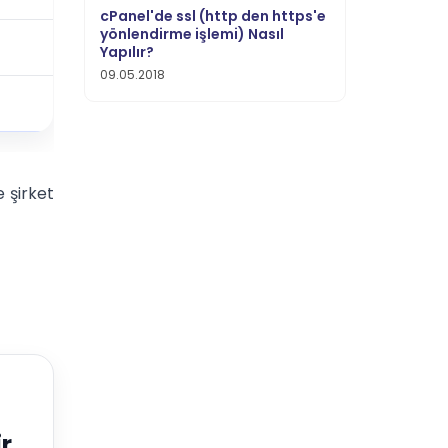
cPanel'de ssl (http den https'e
yönlendirme işlemi) Nasıl
Yapılır?
09.05.2018
e şirket
r