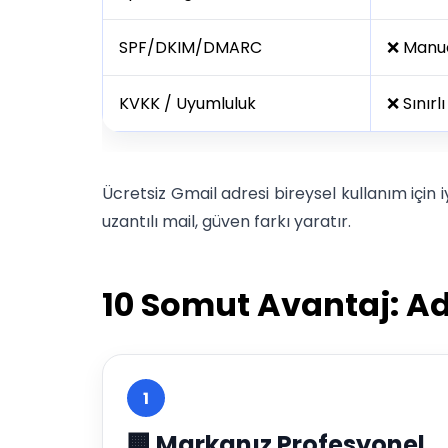
SPF/DKIM/DMARC
❌ Manue
KVKK / Uyumluluk
❌ Sınırlı
Ücretsiz Gmail adresi bireysel kullanım için 
uzantılı mail, güven farkı yaratır.
10 Somut Avantaj: A
1
🏢 Markanız Profesyonel