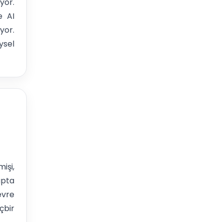
yor.
e AI
yor.
ysel
şi,
apta
evre
çbir