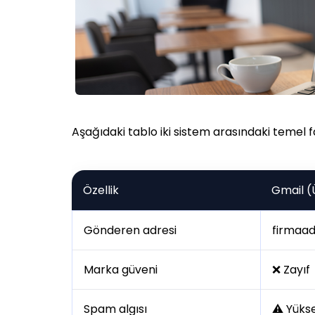
Aşağıdaki tablo iki sistem arasındaki temel fa
Özellik
Gmail (
Gönderen adresi
firmaa
Marka güveni
❌ Zayıf
Spam algısı
⚠️ Yükse