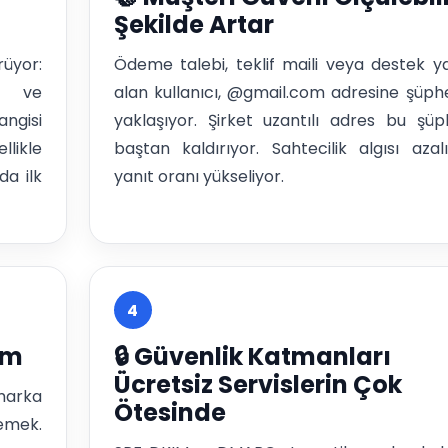
Şekilde Artar
yor:
Ödeme talebi, teklif maili veya destek ya
e
alan kullanıcı, @gmail.com adresine şüph
ngisi
yaklaşıyor. Şirket uzantılı adres bu şüp
llikle
baştan kaldırıyor. Sahtecilik algısı azalı
da ilk
yanıt oranı yükseliyor.
4
am
🔒 Güvenlik Katmanları
Ücretsiz Servislerin Çok
marka
Ötesinde
ek.