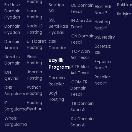
Hosting
En Ucuz
Sectigo
Politika
.DE Domain
Alan Adı
Linux
Domain
SSL
Tescil
Nedir?
İletişim
Hosting
Fiyatları
SSL
.IN Alan Adı
Hosting
Node.JS
Domain
Sertifikası
Tescil
Nedir?
Hosting
Fiyatları
Fiyatları
.CN Domain
SSL Nedir?
E-Ticaret
Domain
CSR
Tescil
Ücretsiz
Hosting
Aracılık
Decoder
.TOP Alan
SSL
Plesk
Ücretsiz
Adı Tescil
Bayilik
E-posta
Hosting
Domain
.SITE Alan
Programı
Nedir?
Joomla
IDN
Adı Tescil
Reseller
Domain
Hosting
Çevirici
.COM.TR
Nedir?
Reseller
Python
DNS
Domain
Bayi
Hosting
Sorgulama
Tescil
Hosting
Hosting
IP
.TR Domain
Fiyatları
Sorgulama
Satın Al
Whois
.RU Domain
Sorgulama
Satın Al