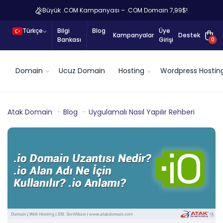
Büyük .COM Kampanyası – .COM Domain 7,99$!
Türkçe
Bilgi
Blog
Üye
Kampanyalar
Destek
Bankası
Girişi
0
Domain
Ucuz Domain
Hosting
Wordpress Hostin
Atak Domain
Blog
Uygulamalı Nasıl Yapılır Rehberi