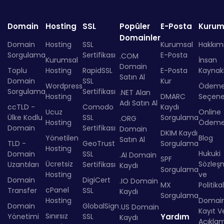
Domain
Hosting
SSL
Popüler
E-Posta
Kurum
Domainler
Domain
Hosting
SSL
Kurumsal
Hakkım
Sorgulama
Sertifikası
E-Posta
.COM
Kurumsal
İnsan
Domain
Toplu
Hosting
RapidSSL
E-Posta
Kaynakl
Satın Al
Domain
SSL
Kur
Wordpress
Ödem
Sorgulama
Sertifikası
.NET Alan
Hosting
DMARC
Seçenek
Adı Satın Al
ccTLD -
Comodo
Kaydı
Ucuz
Online
Ülke Kodlu
SSL
Sorgulama
.ORG
Hosting
Ödem
Domain
Sertifikası
Domain
DKIM Kaydı
Yönetilen
Blog
Satın Al
TLD -
GeoTrust
Sorgulama
Hosting
Hukuki
Domain
SSL
.AI Domain
SPF
Ücretsiz
Sözleş
Uzantıları
Sertifikası
Kaydı
Sorgulama
Hosting
ve
Domain
DigiCert
.IO Domain
MX
Politika
cPanel
Transfer
SSL
Kaydı
Sorgulama
Hosting
Domai
Domain
GlobalSign
.US Domain
Kayıt Ve
Sınırsız
Yönetimi
SSL
Yardım
Kaydı
Açıkla