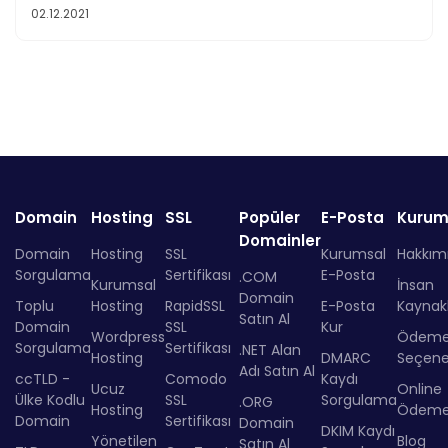
02.12.2021
Domain
Hosting
SSL
Popüler
E-Posta
Kurum
Domainler
Domain
Hosting
SSL
Kurumsal
Hakkım
Sorgulama
Sertifikası
E-Posta
.COM
Kurumsal
İnsan
Domain
Toplu
Hosting
RapidSSL
E-Posta
Kaynakl
Satın Al
Domain
SSL
Kur
Wordpress
Ödem
Sorgulama
Sertifikası
.NET Alan
Hosting
DMARC
Seçenek
Adı Satın Al
ccTLD -
Comodo
Kaydı
Ucuz
Online
Ülke Kodlu
SSL
Sorgulama
.ORG
Hosting
Ödem
Domain
Sertifikası
Domain
DKIM Kaydı
Yönetilen
Blog
Satın Al