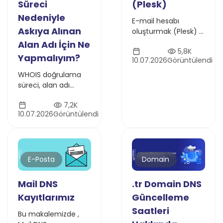
(Plesk)
Süreci
Nedeniyle
E-mail hesabı
Askıya Alınan
oluşturmak (Plesk) /
Plesk Üzerinde Nasıl
Alan Adı İçin Ne
5,8K
E-mail Hesabı
Yapmalıyım?
10.07.2026
Görüntülendi
Oluşturulur?
sorusunun cevabını
WHOIS doğrulama
bu makalede
süreci, alan adı
bulabilirsiniz.
askıya alma
7,2K
durumları ve askının
10.07.2026
Görüntülendi
kaldırılması için adım
adım rehber. Atak
Domain ile alan adı
doğrulamanızı nasıl
yapabileceğinizi
E-Posta
Domain
öğrenin.
Mail DNS
.tr Domain DNS
Kayıtlarımız
Güncelleme
Saatleri
Bu makalemizde ,