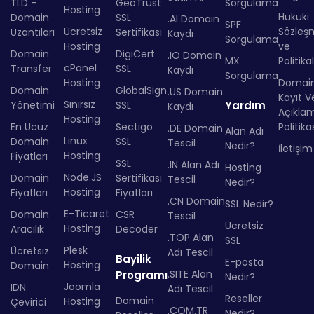
TLD -
GeoTrust
Sorgulama
Hosting
Hukuki
Domain
SSL
.AI Domain
SPF
Ücretsiz
Sözleş
Uzantıları
Sertifikası
Kaydı
Sorgulama
Hosting
ve
Domain
DigiCert
.IO Domain
MX
Politika
cPanel
Transfer
SSL
Kaydı
Sorgulama
Hosting
Domai
Domain
GlobalSign
.US Domain
Kayıt Ve
Sınırsız
Yönetimi
SSL
Yardım
Kaydı
Açıkla
Hosting
En Ucuz
Sectigo
Politika
.DE Domain
Alan Adı
Linux
Domain
SSL
Tescil
Nedir?
İletişim
Hosting
Fiyatları
SSL
.IN Alan Adı
Hosting
Node.JS
Domain
Sertifikası
Tescil
Nedir?
Hosting
Fiyatları
Fiyatları
.CN Domain
SSL Nedir?
E-Ticaret
Domain
CSR
Tescil
Ücretsiz
Hosting
Aracılık
Decoder
.TOP Alan
SSL
Plesk
Ücretsiz
Adı Tescil
Bayilik
E-posta
Hosting
Domain
.SITE Alan
Programı
Nedir?
Joomla
IDN
Adı Tescil
Reseller
Domain
Hosting
Çevirici
.COM.TR
Nedir?