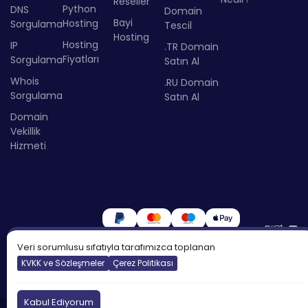
Reseller
Python
DNS
Domain
Bayi
Hosting
Sorgulama
Tescil
Hosting
Hosting
IP
.TR Domain
Fiyatları
Sorgulama
Satın Al
Whois
.RU Domain
Sorgulama
Satın Al
Domain
Vekillik
Hizmeti
Veri sorumlusu sıfatıyla tarafımızca toplanan
KVKK ve Sözleşmeler
Çerez Politikası
Kabul Ediyorum