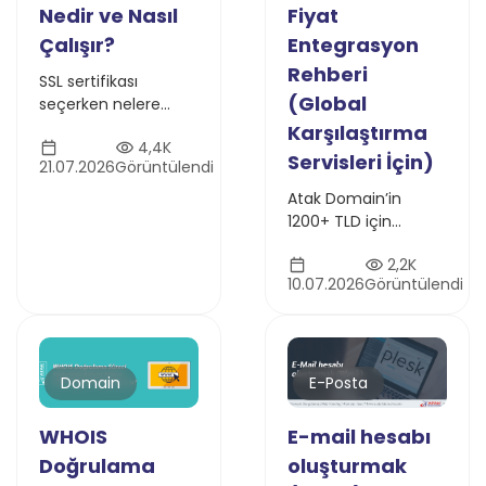
Nedir ve Nasıl
Fiyat
Çalışır?
Entegrasyon
Rehberi
SSL sertifikası
(Global
seçerken nelere
dikkat etmelisiniz?
Karşılaştırma
4,4K
HTTPS, SEO, KVKK
Servisleri İçin)
21.07.2026
Görüntülendi
uyumluluğu, ücretsiz
ve ücretli SSL farkları
Atak Domain’in
ile doğru SSL rehberi.
1200+ TLD için
sunduğu güncel
2,2K
domain fiyatlarını
10.07.2026
Görüntülendi
JSON API veya
crawling
yöntemleriyle
entegre edin. Global
fiyat karşılaştırma
E-Posta
Domain
servisleri için teknik
entegrasyon rehberi.
E-mail hesabı
WHOIS
oluşturmak
Doğrulama