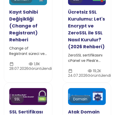
Kayıt Sahibi
Ücretsiz SSL
Değişikliği
Kurulumu: Let's
(Change of
Encrypt ve
Registrant)
ZeroSSL ile SSL
Rehberi
Nasıl Kurulur?
(2026 Rehberi)
Change of
Registrant süreci ve
ZeroSSL sertifikasını
Designated Agent
cPanel ve Plesk’e
1,8K
(Yetkilendirilmiş
manuel olarak
28.07.2026
Görüntülendi
Temsilci) seçeneği
19,2K
yükleme adımlarını
hakkında bilgi edinin.
24.07.2026
Görüntülendi
takip edin. Her iki
Atak Domain ile kayıt
panelde de süreç
sahibi değişikliği
kullanıcı dostudur ve
işlemlerini adım
benzerdir
adım öğrenin.
SSL
Domain
SSL Sertifikası
Atak Domain