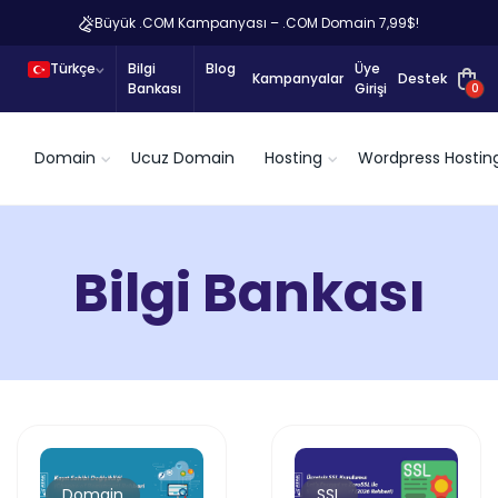
Büyük .COM Kampanyası – .COM Domain 7,99$!
Türkçe
Bilgi
Blog
Üye
Kampanyalar
Destek
Bankası
Girişi
0
Domain
Ucuz Domain
Hosting
Wordpress Hostin
Bilgi Bankası
Domain
SSL