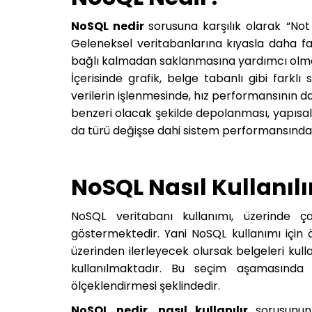
NoSQL nedir
sorusuna karşılık olarak “Not
Geleneksel veritabanlarına kıyasla daha far
bağlı kalmadan saklanmasına yardımcı olmakt
İçerisinde grafik, belge tabanlı gibi farkl
verilerin işlenmesinde, hız performansının d
benzeri olacak şekilde depolanması, yapısal 
da türü değişse dahi sistem performansınd
NoSQL Nasıl Kullanılı
NoSQL veritabanı kullanımı, üzerinde çal
göstermektedir. Yani NoSQL kullanımı için 
üzerinden ilerleyecek olursak belgeleri kulla
kullanılmaktadır. Bu seçim aşamasında
ölçeklendirmesi şeklindedir.
NoSQL nedir, nasıl kullanılır
sorusunun