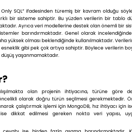
 Only SQL” ifadesinden türemiş bir kavram olduğu söylen
klı bir sisteme sahiptir. Bu yüzden verilerin bir tablo d
adır. Ayrıca veri modellerine destek olan önemli bir sis
ı sistemler barındırmaktadır. Genel olarak incelendiğind
aha yüksek olması beklendiğinde kullanılmaktadır. Veriler
esneklik gibi pek çok artıya sahiptir. Böylece verilerin bo
a düşüş yaşanmamaktadır.
r?
ışılmakta olan projenin ihtiyacına, türüne göre değ
öncelikli olarak doğru türün seçilmesi gerekmektedir. Ö
narak çalıştırmak işlemi için MongoDB, hız ihtiyacı için i
 ise dikkat edilmesi gereken nokta veri yapısı, uy
 cevabı ise birden fazla aşama barındırmaktadır. K