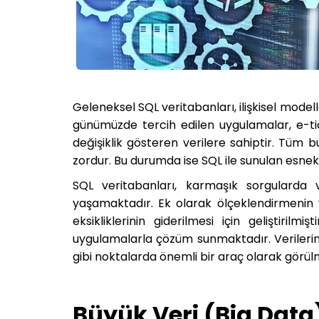
Geleneksel SQL veritabanları, ilişkisel model
günümüzde tercih edilen uygulamalar, e-tic
değişiklik gösteren verilere sahiptir. Tüm b
zordur. Bu durumda ise SQL ile sunulan esnekl
SQL veritabanları, karmaşık sorgularda
yaşamaktadır. Ek olarak ölçeklendirmenin 
eksikliklerinin giderilmesi için geliştirilm
uygulamalarla çözüm sunmaktadır. Verilerin 
gibi noktalarda önemli bir araç olarak görül
Büyük Veri (Big Data