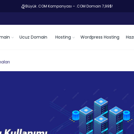
Büyük .COM Kampanyası – .COM Domain 7,99$!
main
Ucuz Domain
Hosting
Wordpress Hosting
Hazı
maları