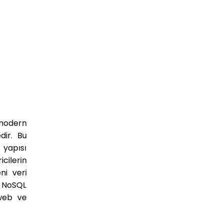
k modern
dir. Bu
 yapısı
cilerin
ni veri
 NoSQL
 web ve