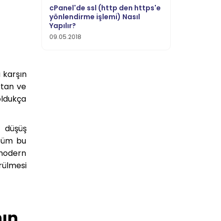
cPanel'de ssl (http den https'e
yönlendirme işlemi) Nasıl
Yapılır?
09.05.2018
a karşın
rtan ve
oldukça
 düşüş
 tüm bu
 modern
rülmesi
nın