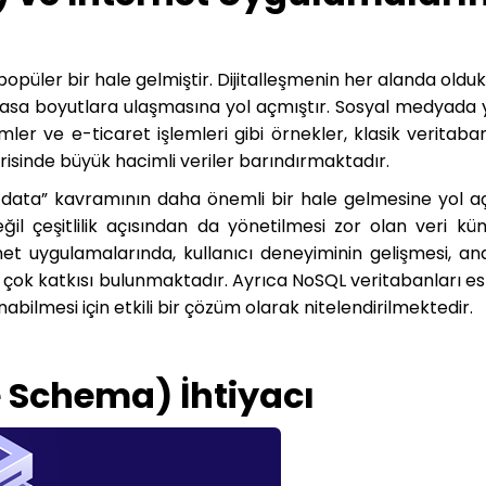
püler bir hale gelmiştir. Dijitalleşmenin her alanda oldukç
evasa boyutlara ulaşmasına yol açmıştır. Sosyal medyada 
ler ve e-ticaret işlemleri gibi örnekler, klasik veritaban
çerisinde büyük hacimli veriler barındırmaktadır.
ig data” kavramının daha önemli bir hale gelmesine yol aç
il çeşitlilik açısından da yönetilmesi zor olan veri küm
uygulamalarında, kullanıcı deneyiminin gelişmesi, anal
 çok katkısı bulunmaktadır. Ayrıca NoSQL veritabanları es
nabilmesi için etkili bir çözüm olarak nitelendirilmektedir.
 Schema) İhtiyacı