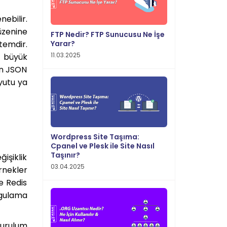
ebilir.
üzenine
FTP Nedir? FTP Sunucusu Ne İşe
Yarar?
temdir.
11.03.2025
e büyük
in JSON
yutu ya
Wordpress Site Taşıma:
Cpanel ve Plesk ile Site Nasıl
Taşınır?
işiklik
03.04.2025
rnekler
se Redis
gulama
urulum