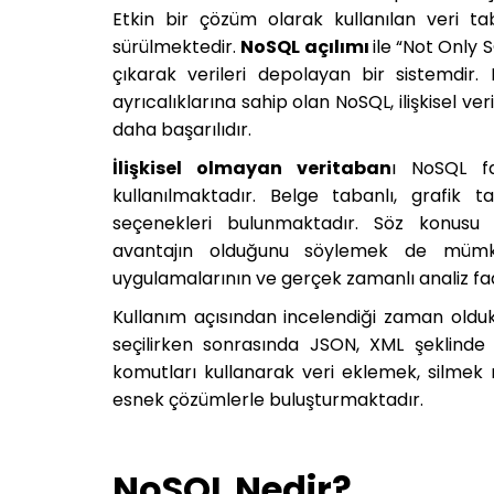
Etkin bir çözüm olarak kullanılan veri t
sürülmektedir.
NoSQL açılımı
ile “Not Only S
çıkarak verileri depolayan bir sistemdir
ayrıcalıklarına sahip olan NoSQL, ilişkisel ve
daha başarılıdır.
İlişkisel olmayan veritaban
ı NoSQL fa
kullanılmaktadır. Belge tabanlı, grafik 
seçenekleri bulunmaktadır. Söz konusu 
avantajın olduğunu söylemek de mümkü
uygulamalarının ve gerçek zamanlı analiz faal
Kullanım açısından incelendiği zaman oldu
seçilirken sonrasında JSON, XML şeklinde
komutları kullanarak veri eklemek, silme
esnek çözümlerle buluşturmaktadır.
NoSQL Nedir?