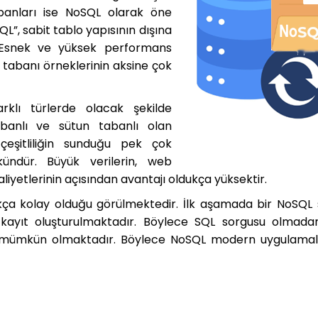
abanları ise NoSQL olarak öne
QL”, sabit tablo yapısının dışına
. Esnek ve yüksek performans
ri tabanı örneklerinin aksine çok
rklı türlerde olacak şekilde
tabanlı ve sütun tabanlı olan
çeşitliliğin sunduğu pek çok
ndür. Büyük verilerin, web
iyetlerinin açısından avantajı oldukça yüksektir.
kça kolay olduğu görülmektedir. İlk aşamada bir NoSQL 
 kayıt oluşturulmaktadır. Böylece SQL sorgusu olmada
k mümkün olmaktadır. Böylece NoSQL modern uygulamala