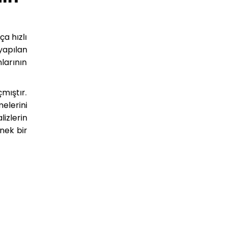
a hızlı
yapılan
larının
mıştır.
elerini
izlerin
nek bir