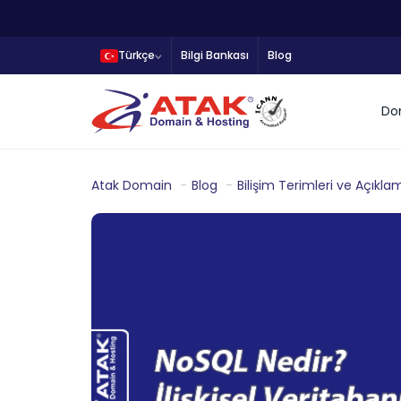
Türkçe
Bilgi Bankası
Blog
Do
Atak Domain
Blog
Bilişim Terimleri ve Açıkla