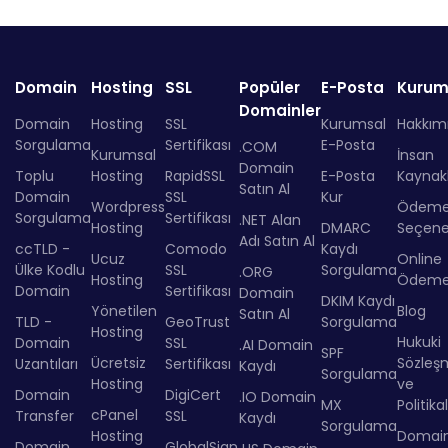
Domain
Hosting
SSL
Popüler
E-Posta
Kurum
Domainler
Domain
Hosting
SSL
Kurumsal
Hakkım
Sorgulama
Sertifikası
E-Posta
.COM
Kurumsal
İnsan
Domain
Toplu
Hosting
RapidSSL
E-Posta
Kaynakl
Satın Al
Domain
SSL
Kur
Wordpress
Ödem
Sorgulama
Sertifikası
.NET Alan
Hosting
DMARC
Seçenek
Adı Satın Al
ccTLD -
Comodo
Kaydı
Ucuz
Online
Ülke Kodlu
SSL
Sorgulama
.ORG
Hosting
Ödem
Domain
Sertifikası
Domain
DKIM Kaydı
Yönetilen
Blog
Satın Al
TLD -
GeoTrust
Sorgulama
Hosting
Hukuki
Domain
SSL
.AI Domain
SPF
Ücretsiz
Sözleş
Uzantıları
Sertifikası
Kaydı
Sorgulama
Hosting
ve
Domain
DigiCert
.IO Domain
MX
Politika
cPanel
Transfer
SSL
Kaydı
Sorgulama
Hosting
Domai
Domain
GlobalSign