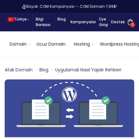
Büyük .COM Kampanyası – .COM Domain 7,99$!
Türkçe
Bilgi
Blog
Üye
Kampanyalar
Destek
Bankası
Girişi
0
Domain
Ucuz Domain
Hosting
Wordpress Hostin
Atak Domain
Blog
Uygulamalı Nasıl Yapılır Rehberi