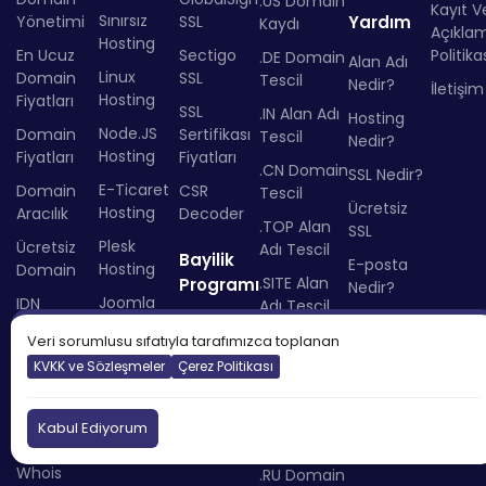
.US Domain
Kayıt Ve
Sınırsız
Yönetimi
SSL
Yardım
Kaydı
Açıkla
Hosting
En Ucuz
Sectigo
Politika
.DE Domain
Alan Adı
Linux
Domain
SSL
Tescil
Nedir?
İletişim
Hosting
Fiyatları
SSL
.IN Alan Adı
Hosting
Node.JS
Domain
Sertifikası
Tescil
Nedir?
Hosting
Fiyatları
Fiyatları
.CN Domain
SSL Nedir?
E-Ticaret
Domain
CSR
Tescil
Ücretsiz
Hosting
Aracılık
Decoder
.TOP Alan
SSL
Plesk
Ücretsiz
Adı Tescil
Bayilik
E-posta
Hosting
Domain
.SITE Alan
Programı
Nedir?
Joomla
IDN
Adı Tescil
Reseller
Domain
Hosting
Çevirici
.COM.TR
Veri sorumlusu sıfatıyla tarafımızca toplanan
Nedir?
Reseller
Python
DNS
Domain
KVKK ve Sözleşmeler
Çerez Politikası
Bayi
Hosting
Sorgulama
Tescil
Hosting
Hosting
IP
.TR Domain
Kabul Ediyorum
Fiyatları
Sorgulama
Satın Al
Whois
.RU Domain