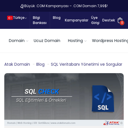
Büyük .COM Kampanyası – .COM Domain 7,99$!
Türkçe
Bilgi
Blog
Üye
Kampanyalar
Destek
Bankası
Girişi
0
Domain
Ucuz Domain
Hosting
Wordpress Hostin
Atak Domain
Blog
SQL Veritabanı Yönetimi ve Sorgular