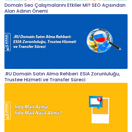
Domain Seo Çalışmalarını Etkiler Mi? SEO Açısından
Alan Adının Önemi
.RU Domain Satın Alma Rehberi: ESIA Zorunluluğu,
Trustee Hizmeti ve Transfer Süreci