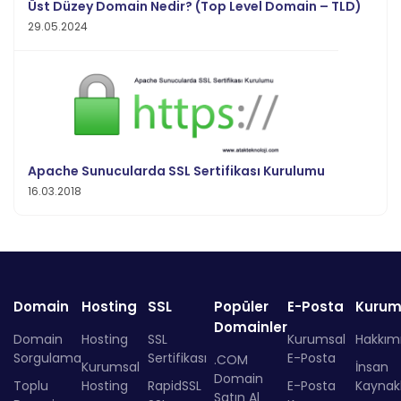
Üst Düzey Domain Nedir? (Top Level Domain – TLD)
29.05.2024
Apache Sunucularda SSL Sertifikası Kurulumu
16.03.2018
Domain
Hosting
SSL
Popüler
E-Posta
Kurum
Domainler
Domain
Hosting
SSL
Kurumsal
Hakkım
Sorgulama
Sertifikası
E-Posta
.COM
Kurumsal
İnsan
Domain
Toplu
Hosting
RapidSSL
E-Posta
Kaynakl
Satın Al