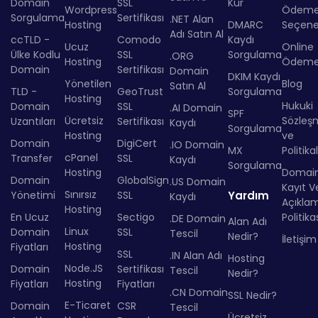
Domain
SSL
Kur
Wordpress
Ödem
Sorgulama
Sertifikası
.NET Alan
Hosting
DMARC
Seçenek
Adı Satın Al
ccTLD -
Comodo
Kaydı
Ucuz
Online
Ülke Kodlu
SSL
Sorgulama
.ORG
Hosting
Ödem
Domain
Sertifikası
Domain
DKIM Kaydı
Yönetilen
Blog
Satın Al
TLD -
GeoTrust
Sorgulama
Hosting
Hukuki
Domain
SSL
.AI Domain
SPF
Ücretsiz
Sözleş
Uzantıları
Sertifikası
Kaydı
Sorgulama
Hosting
ve
Domain
DigiCert
.IO Domain
MX
Politika
cPanel
Transfer
SSL
Kaydı
Sorgulama
Hosting
Domai
Domain
GlobalSign
.US Domain
Kayıt Ve
Sınırsız
Yönetimi
SSL
Yardım
Kaydı
Açıkla
Hosting
En Ucuz
Sectigo
Politika
.DE Domain
Alan Adı
Linux
Domain
SSL
Tescil
Nedir?
İletişim
Hosting
Fiyatları
SSL
.IN Alan Adı
Hosting
Node.JS
Domain
Sertifikası
Tescil
Nedir?
Hosting
Fiyatları
Fiyatları
.CN Domain
SSL Nedir?
E-Ticaret
Domain
CSR
Tescil
Ücretsiz