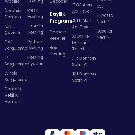
Hosting
Aracılık
Decoder
.TOP Alan
SSL
Plesk
Ücretsiz
Adı Tescil
Bayilik
E-posta
Hosting
Domain
.SITE Alan
Programı
Nedir?
Joomla
IDN
Adı Tescil
Reseller
Domain
Hosting
Çevirici
.COM.TR
Nedir?
Reseller
Python
DNS
Domain
Bayi
Hosting
Sorgulama
Tescil
Hosting
Hosting
IP
.TR Domain
Fiyatları
Sorgulama
Satın Al
Whois
.RU Domain
Sorgulama
Satın Al
Domain
Vekillik
Hizmeti