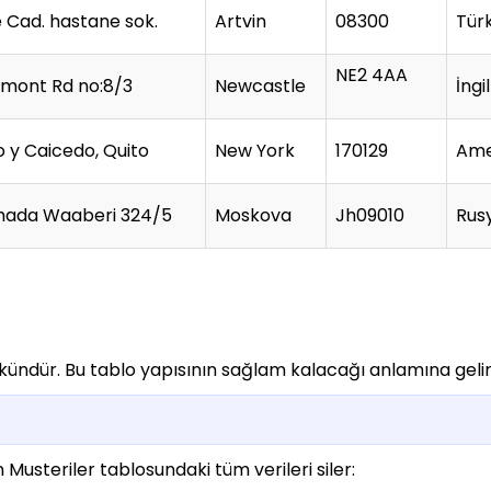
e Cad. hastane sok.
Artvin
08300
Tür
NE2 4AA
emont Rd no:8/3
Newcastle
İngi
 y Caicedo, Quito
New York
170129
Ame
ada Waaberi 324/5
Moskova
Jh09010
Rus
ündür. Bu tablo yapısının sağlam kalacağı anlamına gelir
usteriler tablosundaki tüm verileri siler: