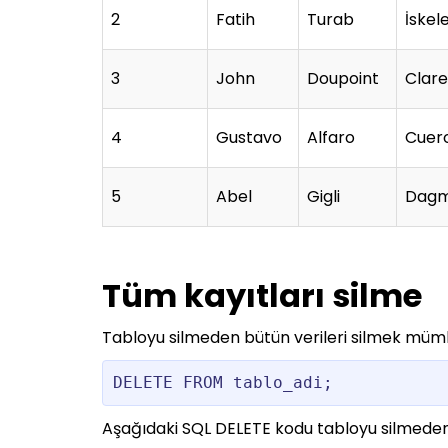
2
Fatih
Turab
İskel
3
John
Doupoint
Clar
4
Gustavo
Alfaro
Cuero
5
Abel
Gigli
Dagm
Tüm kayıtları silme
Tabloyu silmeden bütün verileri silmek mümk
DELETE FROM tablo_adi;
Aşağıdaki SQL DELETE kodu tabloyu silmeden M