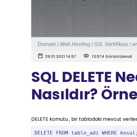
29.01.2021 14:57
13.574 Görüntülendi
SQL DELETE Ne
Nasıldır? Örn
DELETE komutu , bir tablodaki mevcut verileri s
DELETE FROM tablo_adi WHERE kosul