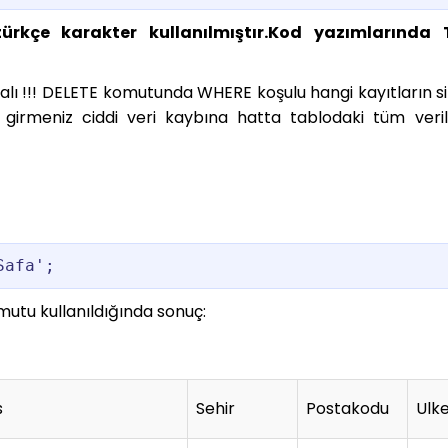
türkçe karakter kullanılmıştır.Kod yazımlarında 
nmalı !!! DELETE komutunda WHERE koşulu hangi kayıtların s
ş girmeniz ciddi veri kaybına hatta tablodaki tüm verile
mutu kullanıldığında sonuç:
s
Sehir
Postakodu
Ulk