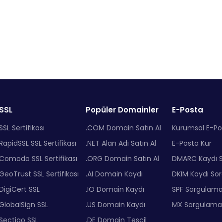
SSL
Popüler Domainler
E-Posta
SSL Sertifikası
.COM Domain Satın Al
Kurumsal E-Po
RapidSSL SSL Sertifikası
.NET Alan Adı Satın Al
E-Posta Kur
Comodo SSL Sertifikası
.ORG Domain Satın Al
DMARC Kaydı 
GeoTrust SSL Sertifikası
.AI Domain Kaydı
DKIM Kaydı So
DigiCert SSL
.IO Domain Kaydı
SPF Sorgulam
GlobalSign SSL
.US Domain Kaydı
MX Sorgulama
Sectigo SSL
.DE Domain Tescil