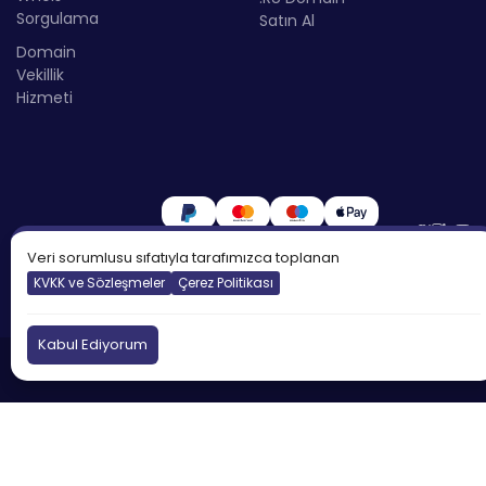
Sorgulama
Satın Al
Domain
Vekillik
Hizmeti
Veri sorumlusu sıfatıyla tarafımızca toplanan
KVKK ve Sözleşmeler
Çerez Politikası
Kabul Ediyorum
©2026
Atakdomain
Tüm hakları saklıdır.
Türkiye
İngiltere
Kıbrıs
DNS:
tr.atakdns.com
Kötüye Kullanım Bildir:
eu.atakdns.com
domain@apiname.com