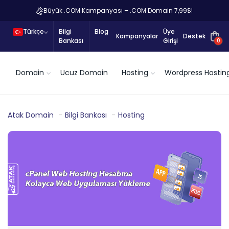
Büyük .COM Kampanyası – .COM Domain 7,99$!
Türkçe
Bilgi
Blog
Üye
Kampanyalar
Destek
Bankası
Girişi
0
Domain
Ucuz Domain
Hosting
Wordpress Hostin
Atak Domain
Bilgi Bankası
Hosting