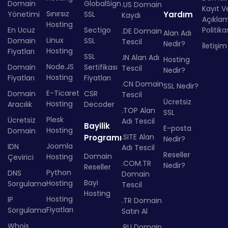
Domain
GlobalSign
.US Domain
Kayıt Ve
Sınırsız
Yönetimi
SSL
Yardım
Kaydı
Açıkla
Hosting
En Ucuz
Sectigo
Politika
.DE Domain
Alan Adı
Linux
Domain
SSL
Tescil
Nedir?
İletişim
Hosting
Fiyatları
SSL
.IN Alan Adı
Hosting
Node.JS
Domain
Sertifikası
Tescil
Nedir?
Hosting
Fiyatları
Fiyatları
.CN Domain
SSL Nedir?
E-Ticaret
Domain
CSR
Tescil
Ücretsiz
Hosting
Aracılık
Decoder
.TOP Alan
SSL
Plesk
Ücretsiz
Adı Tescil
Bayilik
E-posta
Hosting
Domain
.SITE Alan
Programı
Nedir?
Joomla
IDN
Adı Tescil
Reseller
Domain
Hosting
Çevirici
.COM.TR
Nedir?
Reseller
Python
DNS
Domain
Bayi
Hosting
Sorgulama
Tescil
Hosting
Hosting
IP
.TR Domain
Fiyatları
Sorgulama
Satın Al
Whois
.RU Domain