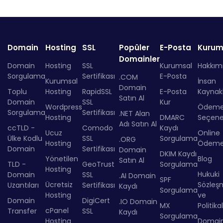
Domain
Hosting
SSL
Popüler
E-Posta
Kurum
Domainler
Domain
Hosting
SSL
Kurumsal
Hakkım
Sorgulama
Sertifikası
E-Posta
.COM
Kurumsal
İnsan
Domain
Toplu
Hosting
RapidSSL
E-Posta
Kaynakl
Satın Al
Domain
SSL
Kur
Wordpress
Ödem
Sorgulama
Sertifikası
.NET Alan
Hosting
DMARC
Seçenek
Adı Satın Al
ccTLD -
Comodo
Kaydı
Ucuz
Online
Ülke Kodlu
SSL
Sorgulama
.ORG
Hosting
Ödem
Domain
Sertifikası
Domain
DKIM Kaydı
Yönetilen
Blog
Satın Al
TLD -
GeoTrust
Sorgulama
Hosting
Hukuki
Domain
SSL
.AI Domain
SPF
Ücretsiz
Sözleş
Uzantıları
Sertifikası
Kaydı
Sorgulama
Hosting
ve
Domain
DigiCert
.IO Domain
MX
Politika
cPanel
Transfer
SSL
Kaydı
Sorgulama
Hosting
Domai