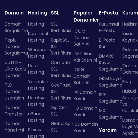
Domain
Hosting
SSL
Popüler
E-Posta
Kurum
Domainler
Domain
Hosting
SSL
Kurumsal
Hakkım
Sorgulama
Sertifikası
E-Posta
.COM
Kurumsal
İnsan
Domain
Toplu
Hosting
RapidSSL
E-Posta
Kaynakl
Satın Al
Domain
SSL
Kur
Wordpress
Ödem
Sorgulama
Sertifikası
.NET Alan
Hosting
DMARC
Seçenek
Adı Satın Al
ccTLD -
Comodo
Kaydı
Ucuz
Online
Ülke Kodlu
SSL
Sorgulama
.ORG
Hosting
Ödem
Domain
Sertifikası
Domain
DKIM Kaydı
Yönetilen
Blog
Satın Al
TLD -
GeoTrust
Sorgulama
Hosting
Hukuki
Domain
SSL
.AI Domain
SPF
Ücretsiz
Sözleş
Uzantıları
Sertifikası
Kaydı
Sorgulama
Hosting
ve
Domain
DigiCert
.IO Domain
MX
Politika
cPanel
Transfer
SSL
Kaydı
Sorgulama
Hosting
Domai
Domain
GlobalSign
.US Domain
Kayıt Ve
Sınırsız
Yönetimi
SSL
Yardım
Kaydı
Açıkla
Hosting