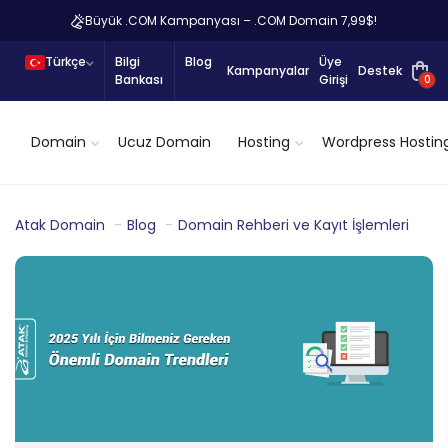
Büyük .COM Kampanyası – .COM Domain 7,99$!
Türkçe
Bilgi
Blog
Üye
Kampanyalar
Destek
Bankası
Girişi
0
Domain
Ucuz Domain
Hosting
Wordpress Hostin
Atak Domain
Blog
Domain Rehberi ve Kayıt İşlemleri