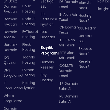
En Ucuz
Sectigo
Politika
.DE Domain
Alan Adı
Linux
Domain
SSL
Tescil
Nedir?
İletişim
Hosting
Fiyatları
SSL
.IN Alan Adı
Hosting
Node.JS
Domain
Sertifikası
Tescil
Nedir?
Hosting
Fiyatları
Fiyatları
.CN Domain
SSL Nedir?
E-Ticaret
Domain
CSR
Tescil
Ücretsiz
Hosting
Aracılık
Decoder
.TOP Alan
SSL
Plesk
Ücretsiz
Adı Tescil
Bayilik
E-posta
Hosting
Domain
.SITE Alan
Programı
Nedir?
Joomla
IDN
Adı Tescil
Reseller
Domain
Hosting
Çevirici
.COM.TR
Nedir?
Reseller
Python
DNS
Domain
Bayi
Hosting
Sorgulama
Tescil
Hosting
Hosting
IP
.TR Domain
Fiyatları
Sorgulama
Satın Al
Whois
.RU Domain
Sorgulama
Satın Al
Domain