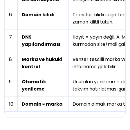
6
Domain kilidi
Transfer kilidini açık bırak
zaman kilitli tutun.
7
DNS
Kayıt = yayın değil. A, M
yapılandırması
kurmadan site/mail çalış
8
Marka ve hukuki
Benzer tescilli marka va
kontrol
ihtarname gelebilir.
9
Otomatik
Unutulan yenileme = dom
yenileme
takvim hatırlatması şart.
10
Domain ≠ marka
Domain almak marka tescil