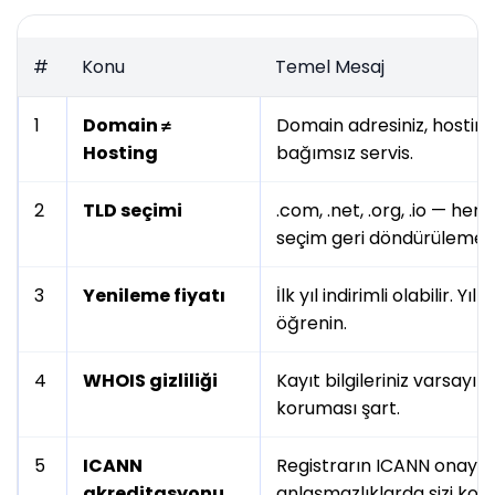
#
Konu
Temel Mesaj
1
Domain ≠
Domain adresiniz, hosting 
Hosting
bağımsız servis.
2
TLD seçimi
.com, .net, .org, .io — her 
seçim geri döndürülemez
3
Yenileme fiyatı
İlk yıl indirimli olabilir. 
öğrenin.
4
WHOIS gizliliği
Kayıt bilgileriniz varsayıla
koruması şart.
5
ICANN
Registrarın ICANN onayla
akreditasyonu
anlaşmazlıklarda sizi koru