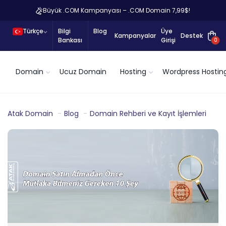
Büyük .COM Kampanyası – .COM Domain 7,99$!
Türkçe
Bilgi
Blog
Üye
Kampanyalar
Destek
Bankası
Girişi
0
Domain
Ucuz Domain
Hosting
Wordpress Hostin
Atak Domain
Blog
Domain Rehberi ve Kayıt İşlemleri