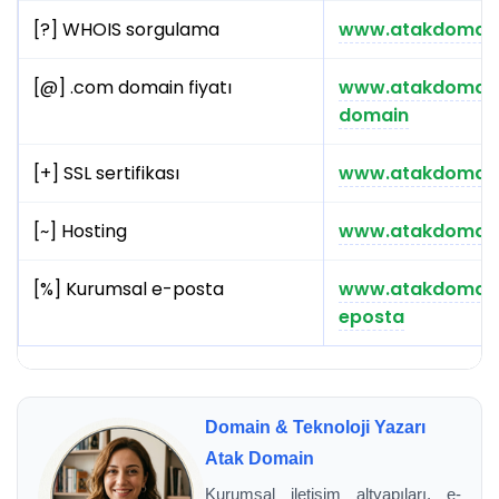
[?] WHOIS sorgulama
www.atakdomain
[@] .com domain fiyatı
www.atakdomai
domain
[+] SSL sertifikası
www.atakdomain.
[~] Hosting
www.atakdomain
[%] Kurumsal e-posta
www.atakdomain
eposta
Domain & Teknoloji Yazarı
Atak Domain
Kurumsal iletişim altyapıları, e-