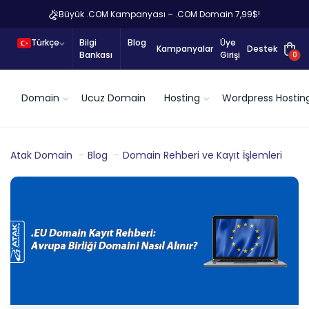
Büyük .COM Kampanyası – .COM Domain 7,99$!
Türkçe
Bilgi
Blog
Üye
Kampanyalar
Destek
Bankası
Girişi
0
Domain
Ucuz Domain
Hosting
Wordpress Hostin
Atak Domain
Blog
Domain Rehberi ve Kayıt İşlemleri