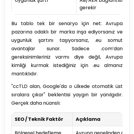
Uygunluk şartı
AB/AEA bağlantısı
gerekir
Bu tablo tek bir senaryo için net: Avrupa
pazarına odaklı bir marka inşa ediyorsanız ve
uygunluk şartını taşıyorsanız, .eu somut
avantajlar sunar. Sadece .com’dan
gereksinimleriniz varmı diye değil, Avrupa
kimliği kurmak istediğiniz için .eu almanız
mantıklıdır.
"ccTLD alan, Google'da o ülkede otomatik üst
sıralara çıkar" beklentisi yaygın bir yanılgıdır.
Gerçek daha nüanslı:
SEO / Teknik Faktör
Açıklama
Bölgesel hedefleme
Avrupa genelinden gelen