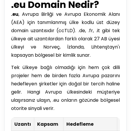
.eu Domain Nedir?
.eu
, Avrupa Birliği ve Avrupa Ekonomik Alanı
(AEA) için tanımlanmış ülke kodlu üst düzey
domain uzantısıdır (ccTLD). .de, .fr, .it gibi tek
ülkeye ait uzantılardan farklı olarak 27 AB üyesi
ülkeyi ve Norveç, İzlanda, Lihtenştayn'ı
kapsayan bölgesel bir kimlik sunar.
Tek ülkeye bağlı olmadığı için hem çok dilli
projeler hem de birden fazla Avrupa pazarını
hedefleyen şirketler için doğal bir tercih haline
gelir. Hangi Avrupa ülkesindeki müşteriye
ulaşırsanız ulaşın, .eu onların gözünde bölgesel
otorite sinyali verir.
Uzantı
Kapsam
Hedefleme
Öner