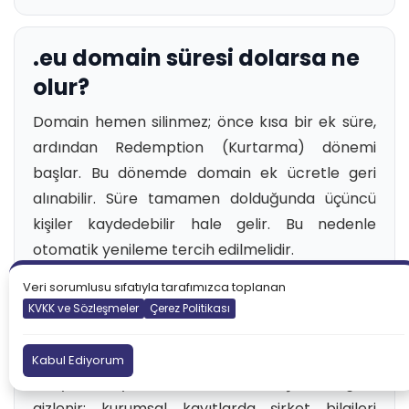
.eu domain süresi dolarsa ne
olur?
Domain hemen silinmez; önce kısa bir ek süre,
ardından Redemption (Kurtarma) dönemi
başlar. Bu dönemde domain ek ücretle geri
alınabilir. Süre tamamen dolduğunda üçüncü
kişiler kaydedebilir hale gelir. Bu nedenle
otomatik yenileme tercih edilmelidir.
Veri sorumlusu sıfatıyla tarafımızca toplanan
KVKK ve Sözleşmeler
Çerez Politikası
WHOIS bilgileri gizleniyor mu?
EURid, GDPR kapsamında kişisel verileri korur.
Kabul Ediyorum
Bireysel kayıtlarda WHOIS'te kişisel bilgiler
gizlenir; kurumsal kayıtlarda şirket bilgileri