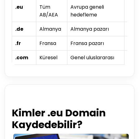
.eu
Tüm
Avrupa geneli
Çok 
AB/AEA
hedefleme
mark
.de
Almanya
Almanya pazarı
Alma
.fr
Fransa
Fransa pazarı
Frans
.com
Küresel
Genel uluslararası
Küre
Kimler .eu Domain
Kaydedebilir?