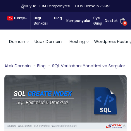
Büyük .COM Kampanyası – .COM Domain 7,99$!
Türkçe
Bilgi
Blog
Üye
Kampanyalar
Destek
Bankası
Girişi
0
Domain
Ucuz Domain
Hosting
Wordpress Hostin
Atak Domain
Blog
SQL Veritabanı Yönetimi ve Sorgular