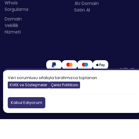
Whois
.RU Domain
Sorgulama
Satın Al
Domain
Vekillik
Hizmeti
Veri sorumlusu sıfatıyla tarafımızca toplanan
KVKK ve Sözleşmeler
Çerez Politikası
Kabul Ediyorum
©2026
Atakdomain
Tüm hakları saklıdır.
Türkiye
İngiltere
Kıbrıs
DNS:
tr.atakdns.com
Kötüye Kullanım Bildir:
eu.atakdns.com
domain@apiname.com