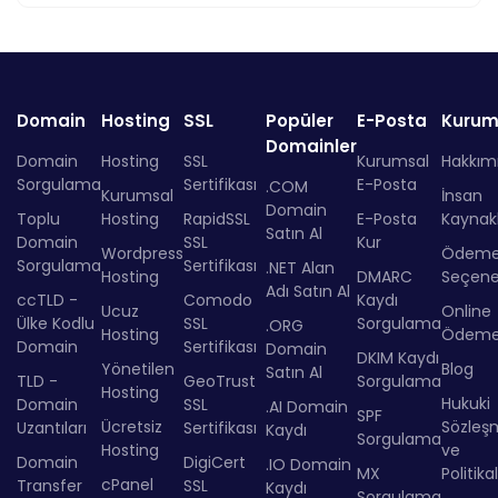
Domain
Hosting
SSL
Popüler
E-Posta
Kurum
Domainler
Domain
Hosting
SSL
Kurumsal
Hakkım
Sorgulama
Sertifikası
E-Posta
.COM
Kurumsal
İnsan
Domain
Toplu
Hosting
RapidSSL
E-Posta
Kaynakl
Satın Al
Domain
SSL
Kur
Wordpress
Ödem
Sorgulama
Sertifikası
.NET Alan
Hosting
DMARC
Seçenek
Adı Satın Al
ccTLD -
Comodo
Kaydı
Ucuz
Online
Ülke Kodlu
SSL
Sorgulama
.ORG
Hosting
Ödem
Domain
Sertifikası
Domain
DKIM Kaydı
Yönetilen
Blog
Satın Al
TLD -
GeoTrust
Sorgulama
Hosting
Hukuki
Domain
SSL
.AI Domain
SPF
Ücretsiz
Sözleş
Uzantıları
Sertifikası
Kaydı
Sorgulama
Hosting
ve
Domain
DigiCert
.IO Domain
MX
Politika
cPanel
Transfer
SSL
Kaydı
Sorgulama