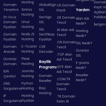
Hosting
Domai
Domain
GlobalSign
.US Domain
Kayıt Ve
Sınırsız
Yönetimi
SSL
Yardım
Kaydı
Açıkla
Hosting
En Ucuz
Sectigo
Politika
.DE Domain
Alan Adı
Linux
Domain
SSL
Tescil
Nedir?
İletişim
Hosting
Fiyatları
SSL
.IN Alan Adı
Hosting
Node.JS
Domain
Sertifikası
Tescil
Nedir?
Hosting
Fiyatları
Fiyatları
.CN Domain
SSL Nedir?
E-Ticaret
Domain
CSR
Tescil
Ücretsiz
Hosting
Aracılık
Decoder
.TOP Alan
SSL
Plesk
Ücretsiz
Adı Tescil
Bayilik
E-posta
Hosting
Domain
.SITE Alan
Programı
Nedir?
Joomla
IDN
Adı Tescil
Reseller
Domain
Hosting
Çevirici
.COM.TR
Nedir?
Reseller
Python
DNS
Domain
Bayi
Hosting
Sorgulama
Tescil
Hosting
Hosting
IP
.TR Domain
Fiyatları
Sorgulama
Satın Al