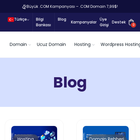
Büyük .COM Kampanyası – .COM Domain 7,99$!
Türkçe
Bilgi
Blog
Üye
Kampanyalar
Destek
Bankası
Girişi
0
Domain
Ucuz Domain
Hosting
Wordpress Hostin
Blog
Hosting
Domain Rehberi