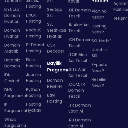
Sınırsız
Yönetimi
SSL
Yardım
Kaydı
Açıkla
Hosting
En Ucuz
Sectigo
Politika
.DE Domain
Alan Adı
Linux
Domain
SSL
Tescil
Nedir?
İletişim
Hosting
Fiyatları
SSL
.IN Alan Adı
Hosting
Node.JS
Domain
Sertifikası
Tescil
Nedir?
Hosting
Fiyatları
Fiyatları
.CN Domain
SSL Nedir?
E-Ticaret
Domain
CSR
Tescil
Ücretsiz
Hosting
Aracılık
Decoder
.TOP Alan
SSL
Plesk
Ücretsiz
Adı Tescil
Bayilik
E-posta
Hosting
Domain
.SITE Alan
Programı
Nedir?
Joomla
IDN
Adı Tescil
Reseller
Domain
Hosting
Çevirici
.COM.TR
Nedir?
Reseller
Python
DNS
Domain
Bayi
Hosting
Sorgulama
Tescil
Hosting
Hosting
IP
.TR Domain
Fiyatları
Sorgulama
Satın Al
Whois
.RU Domain
Sorgulama
Satın Al