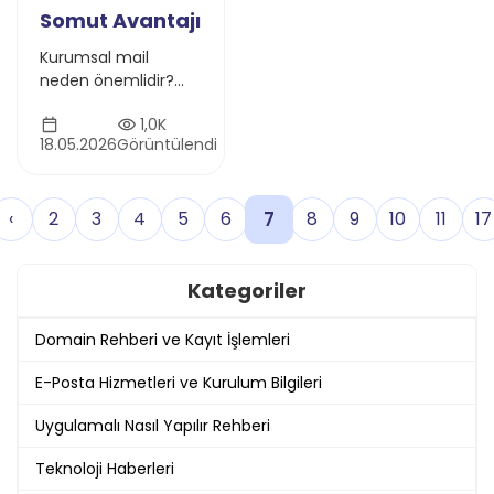
Somut Avantajı
Kurumsal mail
neden önemlidir?
Gmail’e göre
1,0K
avantajları,
18.05.2026
Görüntülendi
SPF/DKIM/DMARC
güvenliği, spam
koruması ve
7
‹
2
3
4
5
6
8
9
10
11
17
profesyonel marka
etkisini keşfedin.
Kategoriler
Domain Rehberi ve Kayıt İşlemleri
E-Posta Hizmetleri ve Kurulum Bilgileri
Uygulamalı Nasıl Yapılır Rehberi
Teknoloji Haberleri