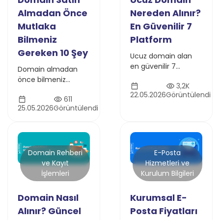
Almadan Önce
Nereden Alınır?
Mutlaka
En Güvenilir 7
Bilmeniz
Platform
Gereken 10 Şey
Ucuz domain alan
en güvenilir 7
Domain almadan
platform
önce bilmeniz
3,2K
karşılaştırması. Fiyat,
gereken 10 kritik
22.05.2026
Görüntülendi
gizlilik, destek ve
611
konu: TLD seçimi,
yenileme maliyetleri
25.05.2026
Görüntülendi
yenileme ücretleri,
— karar vermeden
WHOIS gizliliği, DNS
önce okuyun.
yönetimi, marka
hakkı, transfer
süreçleri ve güvenlik
Domain Rehberi
E-Posta
detayları.
ve Kayıt
Hizmetleri ve
İşlemleri
Kurulum Bilgileri
Domain Nasıl
Kurumsal E-
Alınır? Güncel
Posta Fiyatları