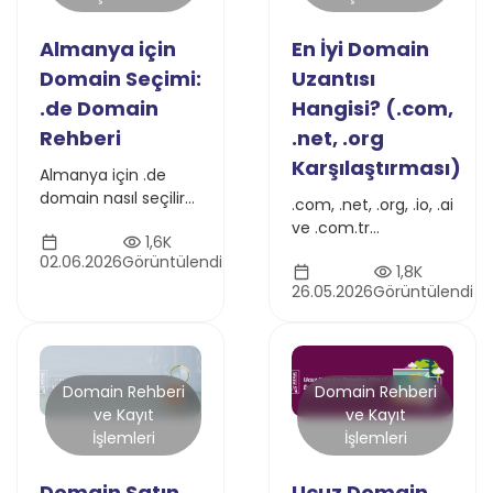
Almanya için
En İyi Domain
Domain Seçimi:
Uzantısı
.de Domain
Hangisi? (.com,
Rehberi
.net, .org
Karşılaştırması)
Almanya için .de
domain nasıl seçilir?
.com, .net, .org, .io, .ai
DENIC kuralları, SEO
ve .com.tr
1,6K
avantajları, IDN
uzantılarını SEO,
02.06.2026
Görüntülendi
kullanımı ve marka
1,8K
güven, fiyat ve
koruma stratejilerini
26.05.2026
Görüntülendi
kullanım
keşfedin.
senaryolarına göre
karşılaştırın, doğru
TLD’yi seçin.
Domain Rehberi
Domain Rehberi
ve Kayıt
ve Kayıt
İşlemleri
İşlemleri
Domain Satın
Ucuz Domain