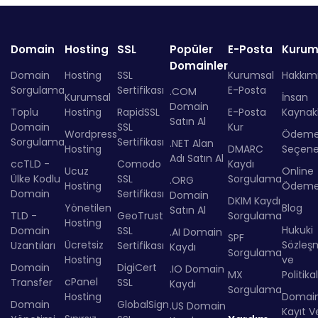
Domain
Hosting
SSL
Popüler
E-Posta
Kurum
Domainler
Domain
Hosting
SSL
Kurumsal
Hakkım
Sorgulama
Sertifikası
E-Posta
.COM
Kurumsal
İnsan
Domain
Toplu
Hosting
RapidSSL
E-Posta
Kaynakl
Satın Al
Domain
SSL
Kur
Wordpress
Ödem
Sorgulama
Sertifikası
.NET Alan
Hosting
DMARC
Seçenek
Adı Satın Al
ccTLD -
Comodo
Kaydı
Ucuz
Online
Ülke Kodlu
SSL
Sorgulama
.ORG
Hosting
Ödem
Domain
Sertifikası
Domain
DKIM Kaydı
Yönetilen
Blog
Satın Al
TLD -
GeoTrust
Sorgulama
Hosting
Hukuki
Domain
SSL
.AI Domain
SPF
Ücretsiz
Sözleş
Uzantıları
Sertifikası
Kaydı
Sorgulama
Hosting
ve
Domain
DigiCert
.IO Domain
MX
Politika
cPanel
Transfer
SSL
Kaydı
Sorgulama
Hosting
Domai
Domain
GlobalSign
.US Domain
Kayıt Ve