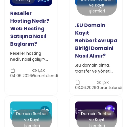
ve Kayıt
İşlemleri
Reseller
Hosting Nedir?
.EU Domain
Web Hosting
Kayıt
Satışına Nasıl
Rehberi:Avrupa
Başlarım?
Birliği Domaini
Reseller hosting
Nasıl Alınır?
nedir, nasıl çalışır?
Bayi hosting
.eu domain alma,
1,4K
paketleri, WHM,
transfer ve yönetim
04.06.2026
Görüntülendi
cPanel, white-label
süreçlerini keşfedin.
1,3K
panel ve hosting
EURid kuralları,
03.06.2026
Görüntülendi
satışı rehberi.
uygunluk şartları,
SEO etkisi ve Atak
Domain kayıt
rehberi.
Domain Rehberi
Domain Rehberi
ve Kayıt
ve Kayıt
İşlemleri
İşlemleri