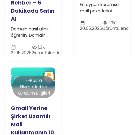
Rehber – 5
En uygun kurumsal
Dakikada Satın
mail paketlerini
karşılaştırın.
Al
1,9K
Microsoft 365 ve
20.05.2026
Görüntülendi
Domain nasıl alınır
Google Workspace
öğrenin. Domain
alternatifleri, Outlook
uzantısı seçimi, DNS
uyumu, KVKK uyumlu
1,3K
yapılandırması,
altyapı ve güvenli
21.05.2026
Görüntülendi
WHOIS gizliliği ve
mail hosting
domain güvenliği
çözümleri.
hakkında kapsamlı
rehber.
E-Posta
Hizmetleri ve
Kurulum Bilgileri
Gmail Yerine
Şirket Uzantılı
Mail
Kullanmanın 10