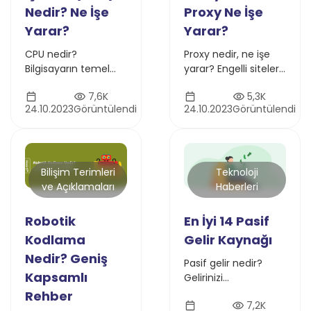
Nedir? Ne İşe
Proxy Ne İşe
Yarar?
Yarar?
CPU nedir?
Proxy nedir, ne işe
Bilgisayarın temel
yarar? Engelli sitelere
bileşeni olan
erişimden kapalı iş
7,6K
5,3K
işlemcinin görevleri,
ağlarına kadar proxy
24.10.2023
Görüntülendi
24.10.2023
Görüntülendi
nasıl çalıştığı ve bilgi
kullanımı ve
işleme sürecindeki
avantajlarını bu
rolünü detaylı şekilde
yazıda öğrenin
keşfedin
Bilişim Terimleri
Teknoloji
ve Açıklamaları
Haberleri
Robotik
En İyi 14 Pasif
Kodlama
Gelir Kaynağı
Nedir? Geniş
Pasif gelir nedir?
Kapsamlı
Gelirinizi
destekleyecek veya
Rehber
7,2K
ek kazanç