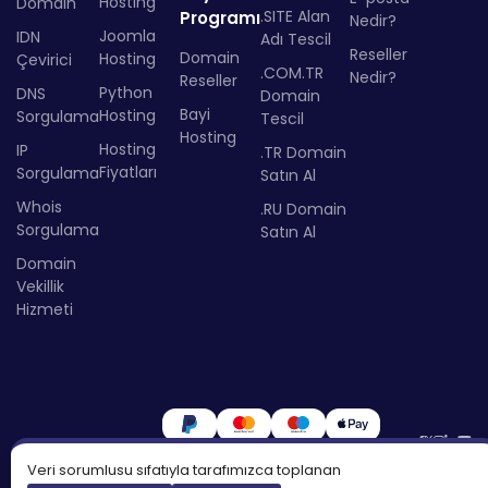
Hosting
Domain
.SITE Alan
Programı
Nedir?
Joomla
IDN
Adı Tescil
Reseller
Domain
Hosting
Çevirici
.COM.TR
Nedir?
Reseller
Python
DNS
Domain
Bayi
Hosting
Sorgulama
Tescil
Hosting
Hosting
IP
.TR Domain
Fiyatları
Sorgulama
Satın Al
Whois
.RU Domain
Sorgulama
Satın Al
Domain
Vekillik
Hizmeti
Veri sorumlusu sıfatıyla tarafımızca toplanan