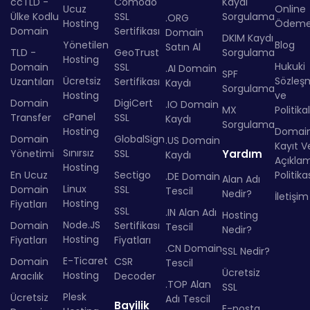
ccTLD -
Comodo
Kaydı
Ucuz
Online
Ülke Kodlu
SSL
Sorgulama
.ORG
Hosting
Ödem
Domain
Sertifikası
Domain
DKIM Kaydı
Yönetilen
Blog
Satın Al
TLD -
GeoTrust
Sorgulama
Hosting
Hukuki
Domain
SSL
.AI Domain
SPF
Ücretsiz
Sözleş
Uzantıları
Sertifikası
Kaydı
Sorgulama
Hosting
ve
Domain
DigiCert
.IO Domain
MX
Politika
cPanel
Transfer
SSL
Kaydı
Sorgulama
Hosting
Domai
Domain
GlobalSign
.US Domain
Kayıt Ve
Sınırsız
Yönetimi
SSL
Yardım
Kaydı
Açıkla
Hosting
En Ucuz
Sectigo
Politika
.DE Domain
Alan Adı
Linux
Domain
SSL
Tescil
Nedir?
İletişim
Hosting
Fiyatları
SSL
.IN Alan Adı
Hosting
Node.JS
Domain
Sertifikası
Tescil
Nedir?
Hosting
Fiyatları
Fiyatları
.CN Domain
SSL Nedir?
E-Ticaret
Domain
CSR
Tescil
Ücretsiz
Hosting
Aracılık
Decoder
.TOP Alan
SSL
Plesk
Ücretsiz
Adı Tescil
Bayilik
E-posta