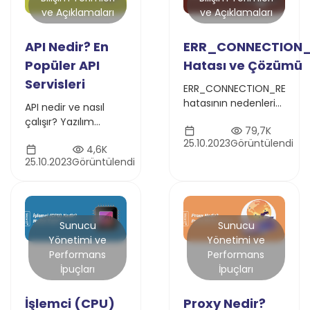
ve Açıklamaları
ve Açıklamaları
API Nedir? En
ERR_CONNECTION_
Popüler API
Hatası ve Çözümü
Servisleri
ERR_CONNECTION_RESET
hatasının nedenleri
API nedir ve nasıl
ve çözümleri
çalışır? Yazılım
79,7K
hakkında kapsamlı
dünyasında API
25.10.2023
Görüntülendi
rehber. Bu hata
4,6K
kavramını detaylı
mesajıyla
25.10.2023
Görüntülendi
şekilde öğrenin ve
karşılaştığınızda ne
uygulamalardaki
yapmanız gerektiğini
işlevselliğine göz atın
öğrenin.
Sunucu
Sunucu
Yönetimi ve
Yönetimi ve
Performans
Performans
İpuçları
İpuçları
İşlemci (CPU)
Proxy Nedir?