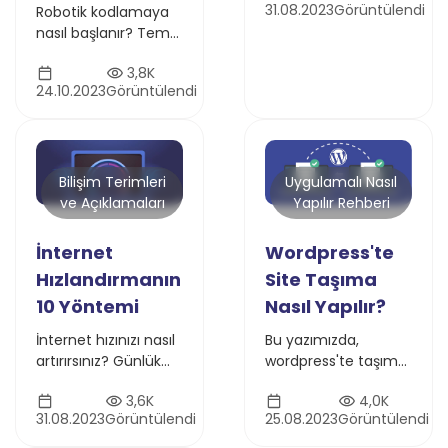
31.08.2023
Görüntülendi
Robotik kodlamaya
sağlayacak pasif
nasıl başlanır? Temel
gelir kaynaklarını ve
bilgilerden ileri seviye
stratejilerini
3,8K
konseptlere kadar
yazımızda keşfedin
24.10.2023
Görüntülendi
robot
programlamayı
öğrenmek isteyenler
için rehber
Bilişim Terimleri
Uygulamalı Nasıl
ve Açıklamaları
Yapılır Rehberi
İnternet
Wordpress'te
Hızlandırmanın
Site Taşıma
10 Yöntemi
Nasıl Yapılır?
İnternet hızınızı nasıl
Bu yazımızda,
artırırsınız? Günlük
wordpress'te taşıma
ipuçları ve küçük
nasıl yapılır ,
3,6K
4,0K
değişikliklerle
wordpress site
31.08.2023
Görüntülendi
25.08.2023
Görüntülendi
bağlantı kalitenizi ve
taşıma nedir adım
sayfa yüklenme
adım inceleyeceğiz.