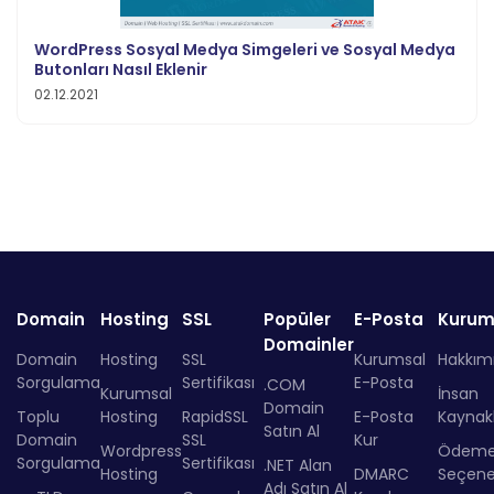
WordPress Sosyal Medya Simgeleri ve Sosyal Medya
Butonları Nasıl Eklenir
02.12.2021
Domain
Hosting
SSL
Popüler
E-Posta
Kurum
Domainler
Domain
Hosting
SSL
Kurumsal
Hakkım
Sorgulama
Sertifikası
E-Posta
.COM
Kurumsal
İnsan
Domain
Toplu
Hosting
RapidSSL
E-Posta
Kaynakl
Satın Al
Domain
SSL
Kur
Wordpress
Ödem
Sorgulama
Sertifikası
.NET Alan
Hosting
DMARC
Seçenek
Adı Satın Al