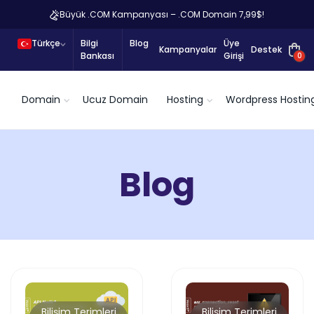
Büyük .COM Kampanyası – .COM Domain 7,99$!
Türkçe
Bilgi
Blog
Üye
Kampanyalar
Destek
Bankası
Girişi
0
Domain
Ucuz Domain
Hosting
Wordpress Hostin
Blog
Bilişim Terimleri
Bilişim Terimleri