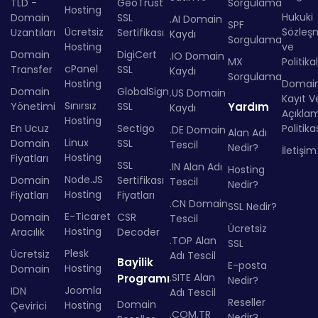
TLD -
GeoTrust
Sorgulama
Hosting
Hukuki
Domain
SSL
.AI Domain
SPF
Ücretsiz
Sözleş
Uzantıları
Sertifikası
Kaydı
Sorgulama
Hosting
ve
Domain
DigiCert
.IO Domain
MX
Politika
cPanel
Transfer
SSL
Kaydı
Sorgulama
Hosting
Domai
Domain
GlobalSign
.US Domain
Kayıt Ve
Sınırsız
Yönetimi
SSL
Yardım
Kaydı
Açıkla
Hosting
En Ucuz
Sectigo
Politika
.DE Domain
Alan Adı
Linux
Domain
SSL
Tescil
Nedir?
İletişim
Hosting
Fiyatları
SSL
.IN Alan Adı
Hosting
Node.JS
Domain
Sertifikası
Tescil
Nedir?
Hosting
Fiyatları
Fiyatları
.CN Domain
SSL Nedir?
E-Ticaret
Domain
CSR
Tescil
Ücretsiz
Hosting
Aracılık
Decoder
.TOP Alan
SSL
Plesk
Ücretsiz
Adı Tescil
Bayilik
E-posta
Hosting
Domain
.SITE Alan
Programı
Nedir?
Joomla
IDN
Adı Tescil
Reseller
Domain
Hosting
Çevirici
.COM.TR
Nedir?