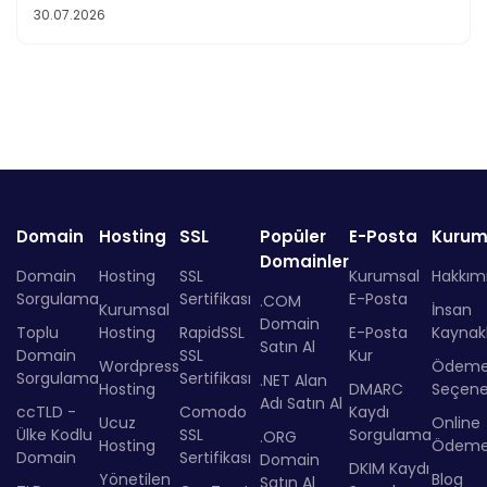
30.07.2026
Domain
Hosting
SSL
Popüler
E-Posta
Kurum
Domainler
Domain
Hosting
SSL
Kurumsal
Hakkım
Sorgulama
Sertifikası
E-Posta
.COM
Kurumsal
İnsan
Domain
Toplu
Hosting
RapidSSL
E-Posta
Kaynakl
Satın Al
Domain
SSL
Kur
Wordpress
Ödem
Sorgulama
Sertifikası
.NET Alan
Hosting
DMARC
Seçenek
Adı Satın Al
ccTLD -
Comodo
Kaydı
Ucuz
Online
Ülke Kodlu
SSL
Sorgulama
.ORG
Hosting
Ödem
Domain
Sertifikası
Domain
DKIM Kaydı
Yönetilen
Blog
Satın Al