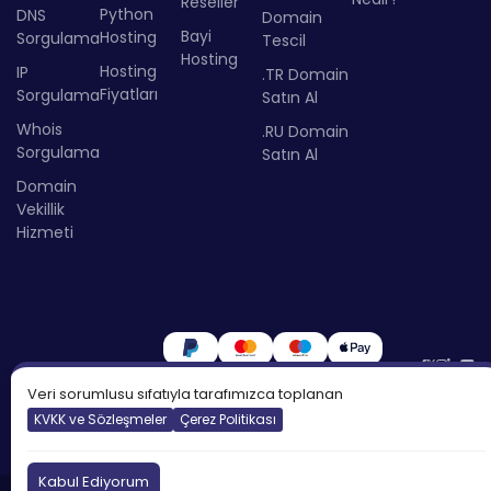
Reseller
Python
DNS
Domain
Bayi
Hosting
Sorgulama
Tescil
Hosting
Hosting
IP
.TR Domain
Fiyatları
Sorgulama
Satın Al
Whois
.RU Domain
Sorgulama
Satın Al
Domain
Vekillik
Hizmeti
Veri sorumlusu sıfatıyla tarafımızca toplanan
KVKK ve Sözleşmeler
Çerez Politikası
Kabul Ediyorum