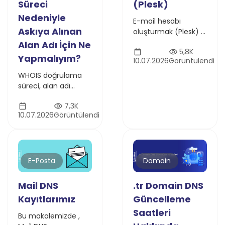
(Plesk)
Süreci
Nedeniyle
E-mail hesabı
Askıya Alınan
oluşturmak (Plesk) /
Plesk Üzerinde Nasıl
Alan Adı İçin Ne
5,8K
E-mail Hesabı
Yapmalıyım?
10.07.2026
Görüntülendi
Oluşturulur?
sorusunun cevabını
WHOIS doğrulama
bu makalede
süreci, alan adı
bulabilirsiniz.
askıya alma
7,3K
durumları ve askının
10.07.2026
Görüntülendi
kaldırılması için adım
adım rehber. Atak
Domain ile alan adı
doğrulamanızı nasıl
yapabileceğinizi
E-Posta
Domain
öğrenin.
Mail DNS
.tr Domain DNS
Kayıtlarımız
Güncelleme
Saatleri
Bu makalemizde ,