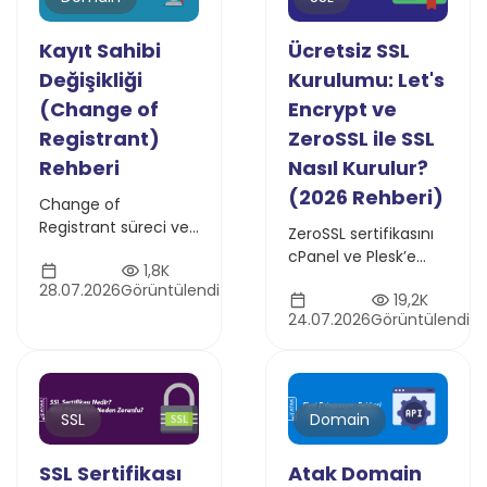
Kayıt Sahibi
Ücretsiz SSL
Değişikliği
Kurulumu: Let's
(Change of
Encrypt ve
Registrant)
ZeroSSL ile SSL
Rehberi
Nasıl Kurulur?
(2026 Rehberi)
Change of
Registrant süreci ve
ZeroSSL sertifikasını
Designated Agent
cPanel ve Plesk’e
1,8K
(Yetkilendirilmiş
manuel olarak
28.07.2026
Görüntülendi
Temsilci) seçeneği
19,2K
yükleme adımlarını
hakkında bilgi edinin.
24.07.2026
Görüntülendi
takip edin. Her iki
Atak Domain ile kayıt
panelde de süreç
sahibi değişikliği
kullanıcı dostudur ve
işlemlerini adım
benzerdir
adım öğrenin.
SSL
Domain
SSL Sertifikası
Atak Domain