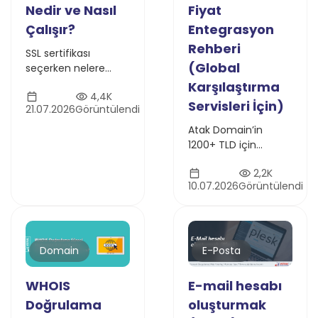
Nedir ve Nasıl
Fiyat
Çalışır?
Entegrasyon
Rehberi
SSL sertifikası
(Global
seçerken nelere
dikkat etmelisiniz?
Karşılaştırma
4,4K
HTTPS, SEO, KVKK
Servisleri İçin)
21.07.2026
Görüntülendi
uyumluluğu, ücretsiz
ve ücretli SSL farkları
Atak Domain’in
ile doğru SSL rehberi.
1200+ TLD için
sunduğu güncel
2,2K
domain fiyatlarını
10.07.2026
Görüntülendi
JSON API veya
crawling
yöntemleriyle
entegre edin. Global
fiyat karşılaştırma
E-Posta
Domain
servisleri için teknik
entegrasyon rehberi.
E-mail hesabı
WHOIS
oluşturmak
Doğrulama