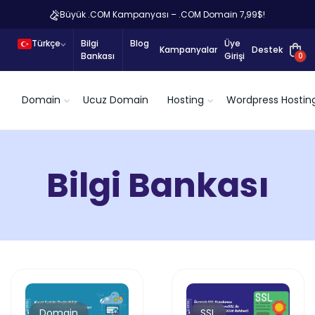
Büyük .COM Kampanyası – .COM Domain 7,99$!
Türkçe
Bilgi
Blog
Üye
Kampanyalar
Destek
Bankası
Girişi
0
Domain
Ucuz Domain
Hosting
Wordpress Hostin
Bilgi Bankası
Domain
SSL