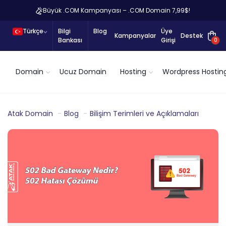
Büyük .COM Kampanyası – .COM Domain 7,99$!
Türkçe
Bilgi
Blog
Üye
Kampanyalar
Destek
Bankası
Girişi
0
Domain
Ucuz Domain
Hosting
Wordpress Hostin
Atak Domain
Blog
Bilişim Terimleri ve Açıklamaları