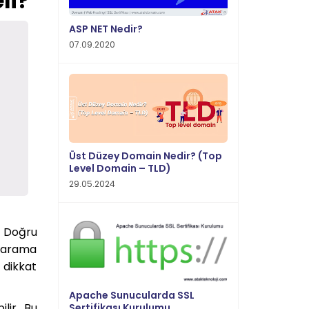
li?
ASP NET Nedir?
07.09.2020
Üst Düzey Domain Nedir? (Top
Level Domain – TLD)
29.05.2024
. Doğru
ya arama
 dikkat
Apache Sunucularda SSL
lir. Bu
Sertifikası Kurulumu