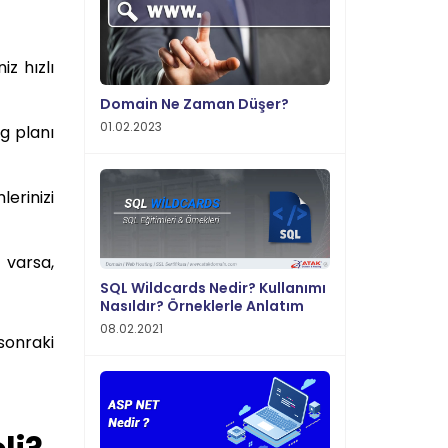
z hızlı
Domain Ne Zaman Düşer?
01.02.2023
ng planı
erinizi
z varsa,
SQL Wildcards Nedir? Kullanımı
Nasıldır? Örneklerle Anlatım
08.02.2021
sonraki