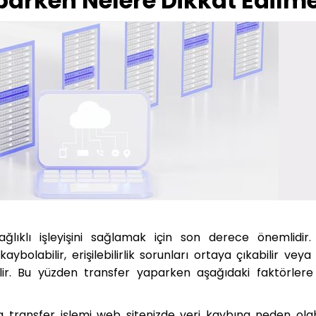
parken Nelere Dikkat Edilme
sağlıklı işleyişini sağlamak için son derece önemlidir
aybolabilir, erişilebilirlik sorunları ortaya çıkabilir ve
lir. Bu yüzden transfer yaparken aşağıdaki faktörlere
g transfer işlemi web sitenizde veri kaybına neden olabi