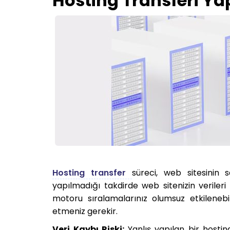
Hosting Transferi Ya
Hosting transfer
süreci, web sitesinin 
yapılmadığı takdirde web sitenizin verileri k
motoru sıralamalarınız olumsuz etkilenebi
etmeniz gerekir.
Veri Kaybı Riski:
Yanlış yapılan bir hostin