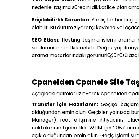
nedenle, taşıma sürecini dikkatlice planlama
Erişilebilirlik Sorunları:
Yanlış bir hosting g
olabilir. Bu durum ziyaretçi kaybına yol açaca
SEO Etkisi:
Hosting taşıma işlemi arama m
sıralaması da etkilenebilir. Doğru yapılma
arama motorlarındaki görünürlüğünüzü azalta
Cpanelden Cpanele Site Ta
Aşağıdaki adımları izleyerek cpanelden cpanel
Transfer için Hazırlanın:
Geçişe başlama
olduğundan emin olun. Geçişler yalnızca bu
Manager) root erişimine ihtiyacınız olacak
noktalarının (genellikle WHM için 2087 num
açık olduğundan emin olun. Geçiş işlemi sır