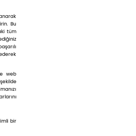
lanarak
rin. Bu
aki tüm
diğiniz
aşarılı
ederek
nce web
 şekilde
lmanızı
rlarını
mli bir