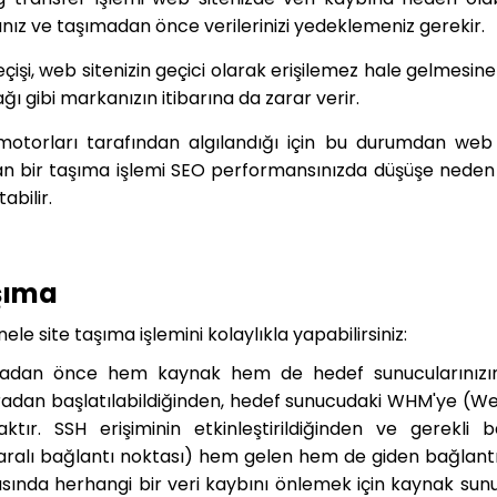
nız ve taşımadan önce verilerinizi yedeklemeniz gerekir.
eçişi, web sitenizin geçici olarak erişilemez hale gelmesi
ğı gibi markanızın itibarına da zarar verir.
otorları tarafından algılandığı için bu durumdan web 
yan bir taşıma işlemi SEO performansınızda düşüşe neden
bilir.
şıma
e site taşıma işlemini kolaylıkla yapabilirsiniz:
dan önce hem kaynak hem de hedef sunucularınızın
radan başlatılabildiğinden, hedef sunucudaki WHM'ye (W
tır. SSH erişiminin etkinleştirildiğinden ve gerekli b
aralı bağlantı noktası) hem gelen hem de giden bağlantıl
asında herhangi bir veri kaybını önlemek için kaynak sun