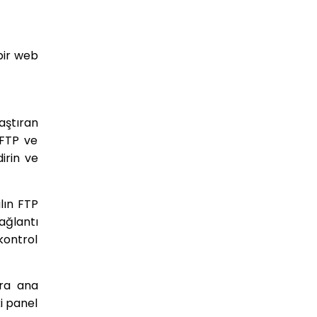
bir web
aştıran
tFTP ve
irin ve
lın FTP
ağlantı
 kontrol
ara ana
ki panel