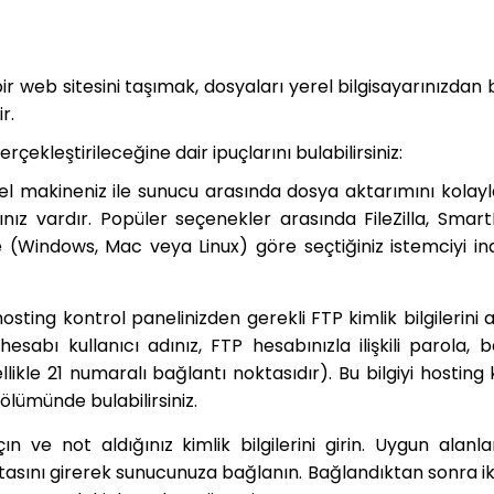
 web sitesini taşımak, dosyaları yerel bilgisayarınızdan 
ir.
rçekleştirileceğine dair ipuçlarını bulabilirsiniz:
el makineniz ile sunucu arasında dosya aktarımını kolayl
cınız vardır. Popüler seçenekler arasında FileZilla, Smar
 (Windows, Mac veya Linux) göre seçtiğiniz istemciyi ind
ting kontrol panelinizden gerekli FTP kimlik bilgilerini a
sabı kullanıcı adınız, FTP hesabınızla ilişkili parola, b
likle 21 numaralı bağlantı noktasıdır). Bu bilgiyi hosting
ölümünde bulabilirsiniz.
ın ve not aldığınız kimlik bilgilerini girin. Uygun alanl
noktasını girerek sunucunuza bağlanın. Bağlandıktan sonra i