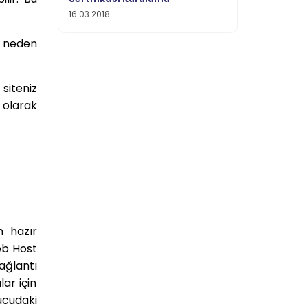
16.03.2018
ne neden
siteniz
 olarak
 hazır
eb Host
ağlantı
ar için
ucudaki