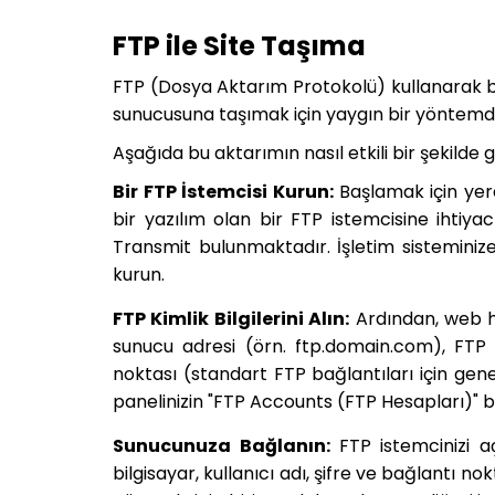
FTP ile Site Taşıma
FTP (Dosya Aktarım Protokolü) kullanarak bir
sunucusuna taşımak için yaygın bir yöntemd
Aşağıda bu aktarımın nasıl etkili bir şekilde ge
Bir FTP İstemcisi Kurun:
Başlamak için yer
bir yazılım olan bir FTP istemcisine ihtiya
Transmit bulunmaktadır. İşletim sisteminize
kurun.
FTP Kimlik Bilgilerini Alın:
Ardından, web hos
sunucu adresi (örn. ftp.domain.com), FTP he
noktası (standart FTP bağlantıları için genel
panelinizin "FTP Accounts (FTP Hesapları)" b
Sunucunuza Bağlanın:
FTP istemcinizi aç
bilgisayar, kullanıcı adı, şifre ve bağlantı 