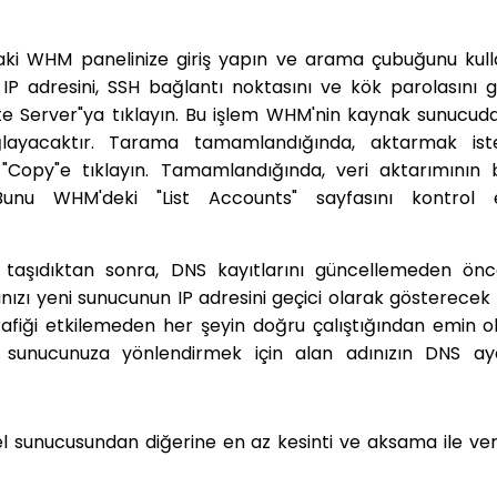
ki WHM panelinize giriş yapın ve arama çubuğunu kul
P adresini, SSH bağlantı noktasını ve kök parolasını gi
te Server"ya tıklayın. Bu işlem WHM'nin kaynak sunucud
ağlayacaktır. Tarama tamamlandığında, aktarmak iste
"Copy"e tıklayın. Tamamlandığında, veri aktarımının b
Bunu WHM'deki "List Accounts" sayfasını kontrol 
ı taşıdıktan sonra, DNS kayıtlarını güncellemeden ö
yanızı yeni sunucunun IP adresini geçici olarak gösterecek
 trafiği etkilemeden her şeyin doğru çalıştığından emin o
i sunucunuza yönlendirmek için alan adınızın DNS aya
el sunucusundan diğerine en az kesinti ve aksama ile veri