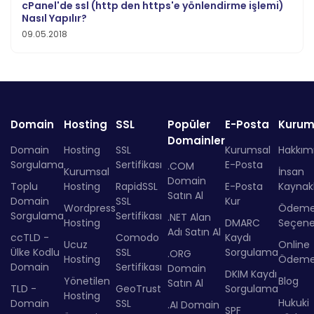
cPanel'de ssl (http den https'e yönlendirme işlemi)
Nasıl Yapılır?
09.05.2018
Domain
Hosting
SSL
Popüler
E-Posta
Kurum
Domainler
Domain
Hosting
SSL
Kurumsal
Hakkım
Sorgulama
Sertifikası
E-Posta
.COM
Kurumsal
İnsan
Domain
Toplu
Hosting
RapidSSL
E-Posta
Kaynakl
Satın Al
Domain
SSL
Kur
Wordpress
Ödem
Sorgulama
Sertifikası
.NET Alan
Hosting
DMARC
Seçenek
Adı Satın Al
ccTLD -
Comodo
Kaydı
Ucuz
Online
Ülke Kodlu
SSL
Sorgulama
.ORG
Hosting
Ödem
Domain
Sertifikası
Domain
DKIM Kaydı
Yönetilen
Blog
Satın Al
TLD -
GeoTrust
Sorgulama
Hosting
Hukuki
Domain
SSL
.AI Domain
SPF