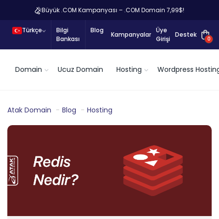
Büyük .COM Kampanyası – .COM Domain 7,99$!
Türkçe
Bilgi
Blog
Üye
Kampanyalar
Destek
Bankası
Girişi
0
Domain
Ucuz Domain
Hosting
Wordpress Hostin
Atak Domain
Blog
Hosting