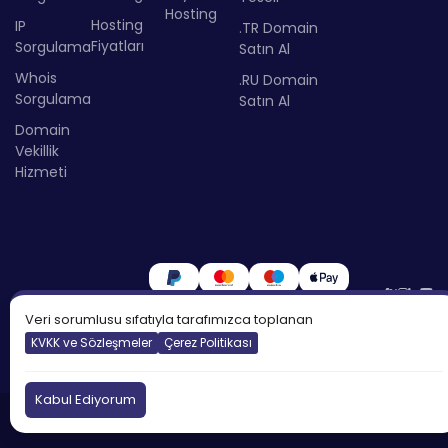
Hosting
Hosting
IP
.TR Domain
Fiyatları
Sorgulama
Satın Al
Whois
.RU Domain
Sorgulama
Satın Al
Domain
Vekillik
Hizmeti
Veri sorumlusu sıfatıyla tarafımızca toplanan
KVKK ve Sözleşmeler
Çerez Politikası
Kabul Ediyorum
©2026
Atakdomain
Tüm hakları saklıdır.