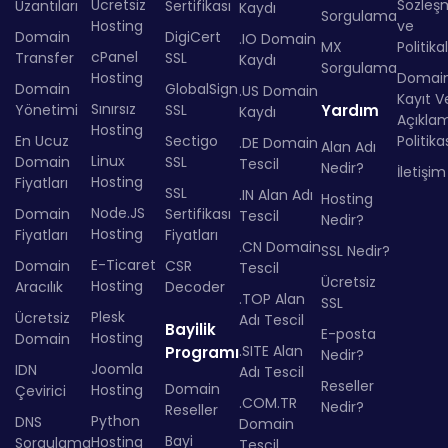
Ücretsiz
Sözleş
Uzantıları
Sertifikası
Kaydı
Sorgulama
Hosting
ve
Domain
DigiCert
.IO Domain
MX
Politika
cPanel
Transfer
SSL
Kaydı
Sorgulama
Hosting
Domai
Domain
GlobalSign
.US Domain
Kayıt Ve
Sınırsız
Yönetimi
SSL
Yardım
Kaydı
Açıkla
Hosting
En Ucuz
Sectigo
Politika
.DE Domain
Alan Adı
Linux
Domain
SSL
Tescil
Nedir?
İletişim
Hosting
Fiyatları
SSL
.IN Alan Adı
Hosting
Node.JS
Domain
Sertifikası
Tescil
Nedir?
Hosting
Fiyatları
Fiyatları
.CN Domain
SSL Nedir?
E-Ticaret
Domain
CSR
Tescil
Ücretsiz
Hosting
Aracılık
Decoder
.TOP Alan
SSL
Plesk
Ücretsiz
Adı Tescil
Bayilik
E-posta
Hosting
Domain
.SITE Alan
Programı
Nedir?
Joomla
IDN
Adı Tescil
Reseller
Domain
Hosting
Çevirici
.COM.TR
Nedir?
Reseller
Python
DNS
Domain
Bayi
Hosting
Sorgulama
Tescil