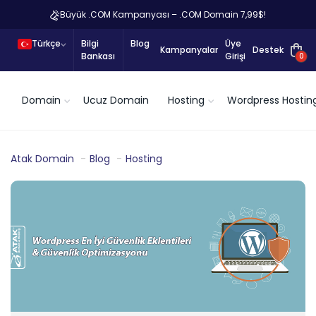
Büyük .COM Kampanyası – .COM Domain 7,99$!
Türkçe
Bilgi
Blog
Üye
Kampanyalar
Destek
Bankası
Girişi
0
Domain
Ucuz Domain
Hosting
Wordpress Hostin
Atak Domain
Blog
Hosting