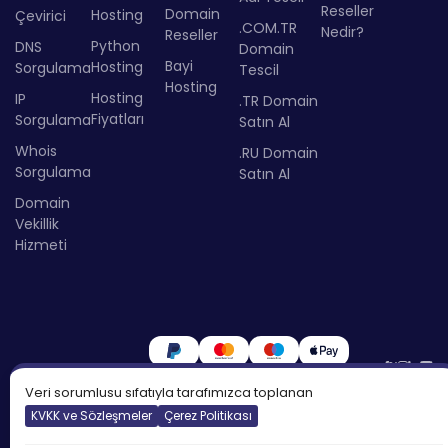
Reseller
Domain
Hosting
Çevirici
.COM.TR
Nedir?
Reseller
Python
DNS
Domain
Bayi
Hosting
Sorgulama
Tescil
Hosting
Hosting
IP
.TR Domain
Fiyatları
Sorgulama
Satın Al
Whois
.RU Domain
Sorgulama
Satın Al
Domain
Vekillik
Hizmeti
Veri sorumlusu sıfatıyla tarafımızca toplanan
KVKK ve Sözleşmeler
Çerez Politikası