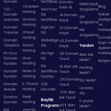
Domain
Sertifikası
Domain
DKIM Kaydı
Yönetilen
Blog
Satın Al
TLD -
GeoTrust
Sorgulama
Hosting
Hukuki
Domain
SSL
.AI Domain
SPF
Ücretsiz
Sözleş
Uzantıları
Sertifikası
Kaydı
Sorgulama
Hosting
ve
Domain
DigiCert
.IO Domain
MX
Politika
cPanel
Transfer
SSL
Kaydı
Sorgulama
Hosting
Domai
Domain
GlobalSign
.US Domain
Kayıt Ve
Sınırsız
Yönetimi
SSL
Yardım
Kaydı
Açıkla
Hosting
En Ucuz
Sectigo
Politika
.DE Domain
Alan Adı
Linux
Domain
SSL
Tescil
Nedir?
İletişim
Hosting
Fiyatları
SSL
.IN Alan Adı
Hosting
Node.JS
Domain
Sertifikası
Tescil
Nedir?
Hosting
Fiyatları
Fiyatları
.CN Domain
SSL Nedir?
E-Ticaret
Domain
CSR
Tescil
Ücretsiz
Hosting
Aracılık
Decoder
.TOP Alan
SSL
Plesk
Ücretsiz
Adı Tescil
Bayilik
E-posta
Hosting
Domain
.SITE Alan
Programı
Nedir?
Joomla
IDN
Adı Tescil