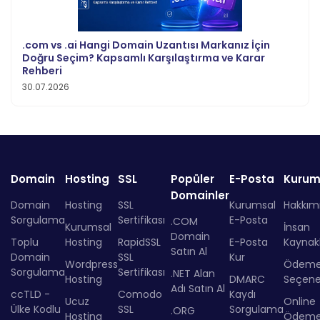
.com vs .ai Hangi Domain Uzantısı Markanız İçin
Doğru Seçim? Kapsamlı Karşılaştırma ve Karar
Rehberi
30.07.2026
Domain
Hosting
SSL
Popüler
E-Posta
Kurum
Domainler
Domain
Hosting
SSL
Kurumsal
Hakkım
Sorgulama
Sertifikası
E-Posta
.COM
Kurumsal
İnsan
Domain
Toplu
Hosting
RapidSSL
E-Posta
Kaynakl
Satın Al
Domain
SSL
Kur
Wordpress
Ödem
Sorgulama
Sertifikası
.NET Alan
Hosting
DMARC
Seçenek
Adı Satın Al
ccTLD -
Comodo
Kaydı
Ucuz
Online
Ülke Kodlu
SSL
Sorgulama
.ORG
Hosting
Ödem