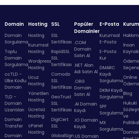
Domain
Hosting
SSL
Popüler
E-Posta
Kurum
Domainler
Domain
Hosting
SSL
Kurumsal
Hakkım
Sorgulama
Sertifikası
E-Posta
.COM
Kurumsal
İnsan
Domain
Toplu
Hosting
RapidSSL
E-Posta
Kaynakl
Satın Al
Domain
SSL
Kur
Wordpress
Ödem
Sorgulama
Sertifikası
.NET Alan
Hosting
DMARC
Seçenek
Adı Satın Al
ccTLD -
Comodo
Kaydı
Ucuz
Online
Ülke Kodlu
SSL
Sorgulama
.ORG
Hosting
Ödem
Domain
Sertifikası
Domain
DKIM Kaydı
Yönetilen
Blog
Satın Al
TLD -
GeoTrust
Sorgulama
Hosting
Hukuki
Domain
SSL
.AI Domain
SPF
Ücretsiz
Sözleş
Uzantıları
Sertifikası
Kaydı
Sorgulama
Hosting
ve
Domain
DigiCert
.IO Domain
MX
Politika
cPanel
Transfer
SSL
Kaydı
Sorgulama
Hosting
Domai
Domain
GlobalSign
.US Domain
Kayıt Ve