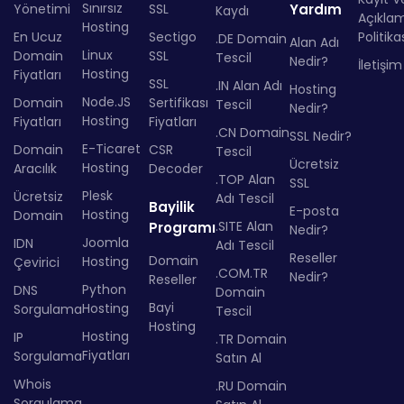
Sınırsız
Yönetimi
SSL
Yardım
Kaydı
Açıkla
Hosting
En Ucuz
Sectigo
Politika
.DE Domain
Alan Adı
Linux
Domain
SSL
Tescil
Nedir?
İletişim
Hosting
Fiyatları
SSL
.IN Alan Adı
Hosting
Node.JS
Domain
Sertifikası
Tescil
Nedir?
Hosting
Fiyatları
Fiyatları
.CN Domain
SSL Nedir?
E-Ticaret
Domain
CSR
Tescil
Ücretsiz
Hosting
Aracılık
Decoder
.TOP Alan
SSL
Plesk
Ücretsiz
Adı Tescil
Bayilik
E-posta
Hosting
Domain
.SITE Alan
Programı
Nedir?
Joomla
IDN
Adı Tescil
Reseller
Domain
Hosting
Çevirici
.COM.TR
Nedir?
Reseller
Python
DNS
Domain
Bayi
Hosting
Sorgulama
Tescil
Hosting
Hosting
IP
.TR Domain
Fiyatları
Sorgulama
Satın Al
Whois
.RU Domain
Sorgulama