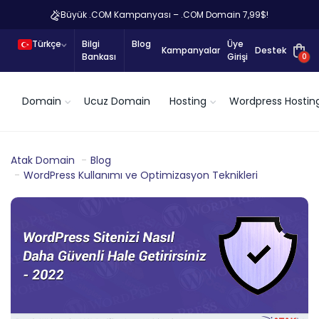
Büyük .COM Kampanyası – .COM Domain 7,99$!
Türkçe
Bilgi
Blog
Üye
Kampanyalar
Destek
Bankası
Girişi
0
Domain
Ucuz Domain
Hosting
Wordpress Hostin
Atak Domain
Blog
WordPress Kullanımı ve Optimizasyon Teknikleri