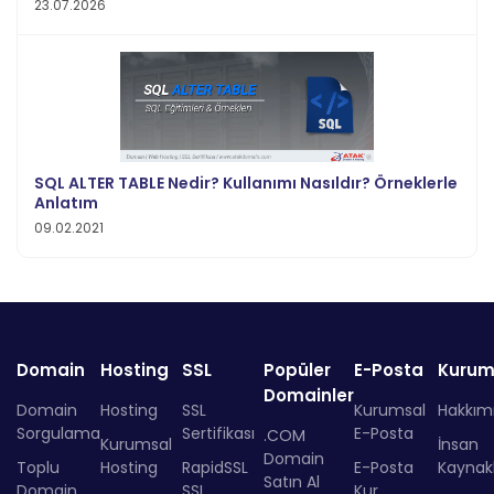
23.07.2026
SQL ALTER TABLE Nedir? Kullanımı Nasıldır? Örneklerle
Anlatım
09.02.2021
Domain
Hosting
SSL
Popüler
E-Posta
Kurum
Domainler
Domain
Hosting
SSL
Kurumsal
Hakkım
Sorgulama
Sertifikası
E-Posta
.COM
Kurumsal
İnsan
Domain
Toplu
Hosting
RapidSSL
E-Posta
Kaynakl
Satın Al
Domain
SSL
Kur