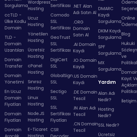
Wordpress
Ödem
Sorgulama
Sertifikası
.NET Alan
Hosting
DMARC
Seçenek
Adı Satın Al
ccTLD -
Comodo
Kaydı
Ucuz
Online
Ülke Kodlu
SSL
Sorgulama
.ORG
Hosting
Ödem
Domain
Sertifikası
Domain
DKIM Kaydı
Yönetilen
Blog
Satın Al
TLD -
GeoTrust
Sorgulama
Hosting
Hukuki
Domain
SSL
.AI Domain
SPF
Ücretsiz
Sözleş
Uzantıları
Sertifikası
Kaydı
Sorgulama
Hosting
ve
Domain
DigiCert
.IO Domain
MX
Politika
cPanel
Transfer
SSL
Kaydı
Sorgulama
Hosting
Domai
Domain
GlobalSign
.US Domain
Kayıt Ve
Sınırsız
Yönetimi
SSL
Yardım
Kaydı
Açıkla
Hosting
En Ucuz
Sectigo
Politika
.DE Domain
Alan Adı
Linux
Domain
SSL
Tescil
Nedir?
İletişim
Hosting
Fiyatları
SSL
.IN Alan Adı
Hosting
Node.JS
Domain
Sertifikası
Tescil
Nedir?
Hosting
Fiyatları
Fiyatları
.CN Domain
SSL Nedir?
E-Ticaret
Domain
CSR
Tescil
Ücretsiz
Hosting
Aracılık
Decoder