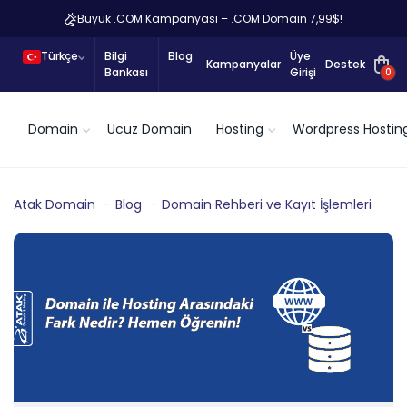
Büyük .COM Kampanyası – .COM Domain 7,99$!
Türkçe
Bilgi
Blog
Üye
Kampanyalar
Destek
Bankası
Girişi
0
Domain
Ucuz Domain
Hosting
Wordpress Hostin
Atak Domain
Blog
Domain Rehberi ve Kayıt İşlemleri