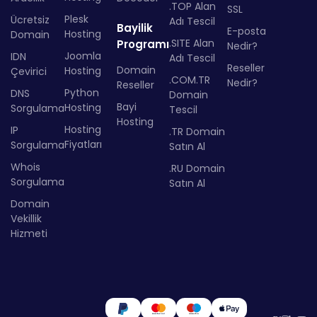
.TOP Alan
SSL
Plesk
Ücretsiz
Adı Tescil
Bayilik
E-posta
Hosting
Domain
.SITE Alan
Programı
Nedir?
Joomla
IDN
Adı Tescil
Reseller
Domain
Hosting
Çevirici
.COM.TR
Nedir?
Reseller
Python
DNS
Domain
Bayi
Hosting
Sorgulama
Tescil
Hosting
Hosting
IP
.TR Domain
Fiyatları
Sorgulama
Satın Al
Whois
.RU Domain
Sorgulama
Satın Al
Domain
Vekillik
Hizmeti