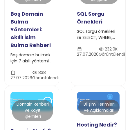
Boş Domain
SQL Sorgu
Bulma
Örnekleri
Yöntemleri:
SQL sorgu örnekleri
Akıllı İsim
ile SELECT, WHERE,
JOIN, GROUP BY,
Bulma Rehberi
232,0K
INSERT, UPDATE ve
27.07.2026
Görüntülendi
Boş domain bulmak
DELETE komutlarını
için 7 akıllı yöntemi
öğrenin. Uygulamalı
öğrenin. Alınmış
ve anlaşılır SQL
838
domain satın alma,
rehberi.
27.07.2026
Görüntülendi
expired domain,
WHOIS sorgulama ve
marka kontrolü
hakkında kapsamlı
rehber.
Domain Rehberi
Bilişim Terimleri
ve Kayıt
ve Açıklamaları
İşlemleri
Hosting Nedir?