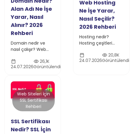
Domain Nedir?
Web Hosting
Alan Adı Ne İşe
Ne İşe Yarar,
Yarar, Nasıl
Nasıl Seçilir?
Alınır? 2026
2026 Rehberi
Rehberi
Hosting nedir?
Domain nedir ve
Hosting çeşitleri
nasıl çalışır? Web
neler? Hosting
20,8K
sitesinin internetteki
alırken dikkat
24.07.2026
Görüntülendi
26,1K
adresi olan alan
edilmesi gerekenler
24.07.2026
Görüntülendi
adlarının işleyişini ve
neler? Merak
önemini detaylıca
ettiğiniz bütün
öğrenin
sorularınızın yanıtı bu
içerikte.
Web Siteleri İçin
SSL Sertifikası
Rehberi
SSL Sertifikası
Nedir? SSL İçin