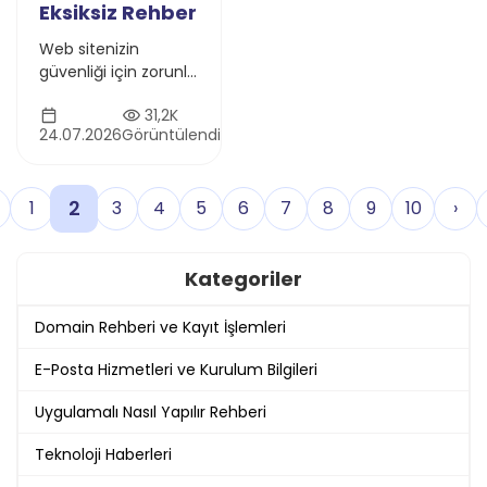
Eksiksiz Rehber
Web sitenizin
güvenliği için zorunlu
olan SSL Sertifikası
31,2K
hakkında her şey bu
24.07.2026
Görüntülendi
rehberde. SSL'in ne
olduğunu, DV, OV, EV
gibi çeşitlerini ve
2
1
3
4
5
6
7
8
9
10
›
nasıl kurulacağını
öğrenerek sitenizi
hemen daha güvenli
Kategoriler
hale getirin.
Domain Rehberi ve Kayıt İşlemleri
E-Posta Hizmetleri ve Kurulum Bilgileri
Uygulamalı Nasıl Yapılır Rehberi
Teknoloji Haberleri