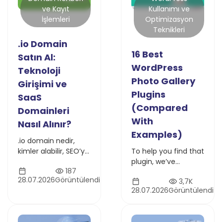
Kullanımı ve
ve Kayıt
Optimizasyon
İşlemleri
Teknikleri
.io Domain
16 Best
Satın Al:
WordPress
Teknoloji
Photo Gallery
Girişimi ve
Plugins
SaaS
(Compared
Domainleri
With
Nasıl Alınır?
Examples)
.io domain nedir,
To help you find that
kimler alabilir, SEO’ya
plugin, we’ve
etkisi nedir? SaaS, API
187
compiled a list of
ve teknoloji projeleri
28.07.2026
Görüntülendi
3,7K
the best WordPress
için .io domain
28.07.2026
Görüntülendi
photo gallery
avantajlarını
plugins, dissected
keşfedin, hemen
their feature lists,
sorgulayın.