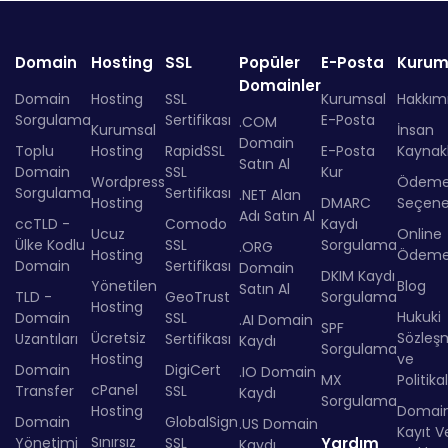
Domain
Hosting
SSL
Popüler
E-Posta
Kurum
Domainler
Domain
Hosting
SSL
Kurumsal
Hakkım
Sorgulama
Sertifikası
E-Posta
.COM
Kurumsal
İnsan
Domain
Toplu
Hosting
RapidSSL
E-Posta
Kaynakl
Satın Al
Domain
SSL
Kur
Wordpress
Ödem
Sorgulama
Sertifikası
.NET Alan
Hosting
DMARC
Seçenek
Adı Satın Al
ccTLD -
Comodo
Kaydı
Ucuz
Online
Ülke Kodlu
SSL
Sorgulama
.ORG
Hosting
Ödem
Domain
Sertifikası
Domain
DKIM Kaydı
Yönetilen
Blog
Satın Al
TLD -
GeoTrust
Sorgulama
Hosting
Hukuki
Domain
SSL
.AI Domain
SPF
Ücretsiz
Sözleş
Uzantıları
Sertifikası
Kaydı
Sorgulama
Hosting
ve
Domain
DigiCert
.IO Domain
MX
Politika
cPanel
Transfer
SSL
Kaydı
Sorgulama
Hosting
Domai
Domain
GlobalSign
.US Domain
Kayıt Ve
Sınırsız
Yönetimi
SSL
Yardım
Kaydı