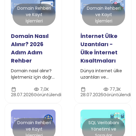
and grabbed a
representative
Domain Rehberi
Domain Rehberi
screenshot so that
ve Kayıt
ve Kayıt
you know what
İşlemleri
İşlemleri
types of galleries
each can create.
Domain Nasıl
İnternet Ülke
Alınır? 2026
Uzantıları -
Adım Adım
Ülke İnternet
Rehber
Kısaltmaları
Domain nasıl alınır?
Dünya internet ülke
İşletmeniz için doğru
uzantıları ve
alan adını seçmek
kısaltmaları rehberi!
7,0K
77,3K
ve güvenle
Ülkelerin internet
28.07.2026
Görüntülendi
28.07.2026
Görüntülendi
kaydetmek için adım
alan adı uzantılarını
adım domain satın
kolayca öğrenin.
alma rehberi
(.DE, .TR, .UK,. US) ve
daha fazlası!
Domain Rehberi
SQL Veritabanı
ve Kayıt
Yönetimi ve
İşlemleri
Sorgular