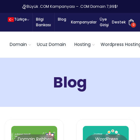
Büyük .COM Kampanyası – .COM Domain 7,99$!
Türkçe
Bilgi
Blog
Üye
Kampanyalar
Destek
Bankası
Girişi
0
Domain
Ucuz Domain
Hosting
Wordpress Hostin
Blog
WordPress
Domain Rehberi