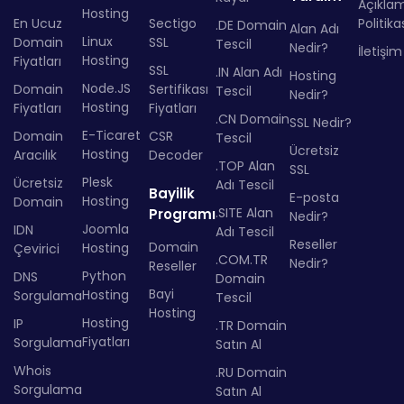
Açıkla
Hosting
En Ucuz
Sectigo
Politika
.DE Domain
Alan Adı
Linux
Domain
SSL
Tescil
Nedir?
İletişim
Hosting
Fiyatları
SSL
.IN Alan Adı
Hosting
Node.JS
Domain
Sertifikası
Tescil
Nedir?
Hosting
Fiyatları
Fiyatları
.CN Domain
SSL Nedir?
E-Ticaret
Domain
CSR
Tescil
Ücretsiz
Hosting
Aracılık
Decoder
.TOP Alan
SSL
Plesk
Ücretsiz
Adı Tescil
Bayilik
E-posta
Hosting
Domain
.SITE Alan
Programı
Nedir?
Joomla
IDN
Adı Tescil
Reseller
Domain
Hosting
Çevirici
.COM.TR
Nedir?
Reseller
Python
DNS
Domain
Bayi
Hosting
Sorgulama
Tescil
Hosting
Hosting
IP
.TR Domain
Fiyatları
Sorgulama
Satın Al
Whois
.RU Domain
Sorgulama
Satın Al