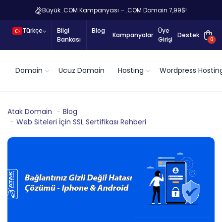
Büyük .COM Kampanyası – .COM Domain 7,99$!
Türkçe
Bilgi
Blog
Üye
Kampanyalar
Destek
Bankası
Girişi
0
Domain
Ucuz Domain
Hosting
Wordpress Hostin
Atak Domain
Blog
Web Siteleri İçin SSL Sertifikası Rehberi