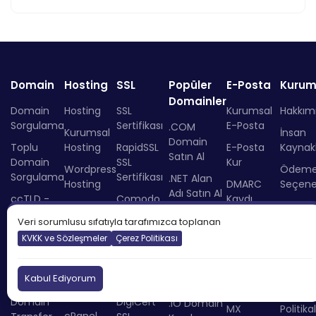
Domain
Hosting
SSL
Popüler
E-Posta
Kurum
Domainler
Domain
Hosting
SSL
Kurumsal
Hakkım
Sorgulama
Sertifikası
E-Posta
.COM
Kurumsal
İnsan
Domain
Toplu
Hosting
RapidSSL
E-Posta
Kaynakl
Satın Al
Domain
SSL
Kur
Wordpress
Ödem
Sorgulama
Sertifikası
.NET Alan
Hosting
DMARC
Seçenek
Adı Satın Al
ccTLD -
Comodo
Kaydı
Ucuz
Online
Ülke Kodlu
SSL
Sorgulama
.ORG
Hosting
Ödem
Veri sorumlusu sıfatıyla tarafımızca toplanan
Domain
Sertifikası
Domain
DKIM Kaydı
KVKK ve Sözleşmeler
Çerez Politikası
Yönetilen
Blog
Satın Al
TLD -
GeoTrust
Sorgulama
Hosting
Hukuki
Domain
SSL
.AI Domain
SPF
Kabul Ediyorum
Ücretsiz
Sözleş
Uzantıları
Sertifikası
Kaydı
Sorgulama
Hosting
ve
Domain
DigiCert
.IO Domain
MX
Politika
cPanel