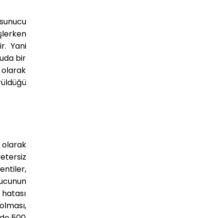
e sunucu
şlerken
r. Yani
uda bir
 olarak
rüldüğü
 olarak
etersiz
ntiler,
nucunun
hatası
olması,
 de 500