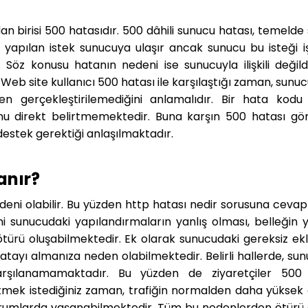
dan birisi 500 hatasıdır. 500 dâhili sunucu hatası, temeld
ıda yapılan istek sunucuya ulaşır ancak sunucu bu isteği i
Söz konusu hatanın nedeni ise sunucuyla ilişkili değildi
eb site kullanıcı 500 hatası ile karşılaştığı zaman, sunuc
 gerçekleştirilemediğini anlamalıdır. Bir hata kodu
nu direkt belirtmemektedir. Buna karşın 500 hatası gö
estek gerektiği anlaşılmaktadır.
anır?
eni olabilir. Bu yüzden http hatası nedir sorusuna cevap
i sunucudaki yapılandırmaların yanlış olması, belleğin y
türü oluşabilmektedir. Ek olarak sunucudaki gereksiz ekle
atayı almanıza neden olabilmektedir. Belirli hallerde, su
rşılanamamaktadır. Bu yüzden de ziyaretçiler 500 
 etmek istediğiniz zaman, trafiğin normalden daha yüksek 
durumlarda yaşanabilmektedir. Tüm bu nedenlerden ötürü