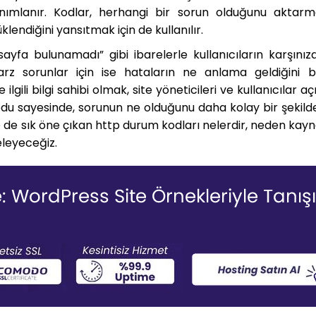
anımlanır. Kodlar, herhangi bir sorun olduğunu aktarm
üklendiğini yansıtmak için de kullanılır.
yfa bulunamadı” gibi ibarelerle kullanıcıların karşınıza
tarz sorunlar için ise hataların ne anlama geldiğini b
gili bilgi sahibi olmak, site yöneticileri ve kullanıcılar a
kodu sayesinde, sorunun ne olduğunu daha kolay bir şekild
de de sık öne çıkan http durum kodları nelerdir, neden kay
celeyeceğiz.