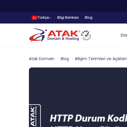
Türkçe
Bilgi Bankası
Blog
Do
Atak Domain
Blog
Bilişim Terimleri ve Açıkla