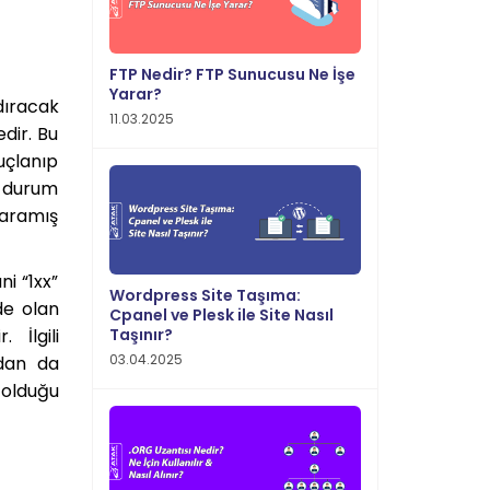
FTP Nedir? FTP Sunucusu Ne İşe
Yarar?
dıracak
11.03.2025
dir. Bu
uçlanıp
n durum
 aramış
i “1xx”
Wordpress Site Taşıma:
de olan
Cpanel ve Plesk ile Site Nasıl
Taşınır?
 İlgili
03.04.2025
ndan da
olduğu