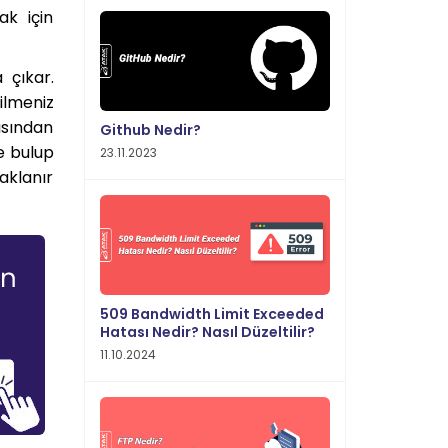
ak için
 çıkar.
ilmeniz
çısından
Github Nedir?
e bulup
23.11.2023
naklanır
509 Bandwidth Limit Exceeded
Hatası Nedir? Nasıl Düzeltilir?
11.10.2024