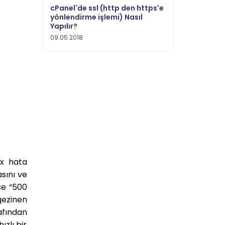
cPanel'de ssl (http den https'e
yönlendirme işlemi) Nasıl
Yapılır?
09.05.2018
xx hata
asını ve
se “500
gezinen
afından
zlı bir