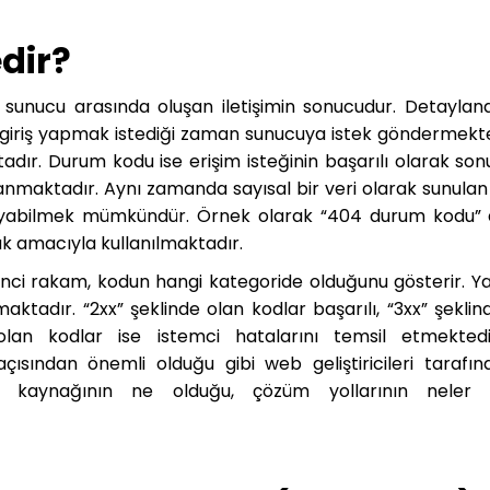
dir?
e sunucu arasında oluşan iletişimin sonucudur. Detaylan
ya giriş yapmak istediği zaman sunucuya istek göndermekte
dır. Durum kodu ise erişim isteğinin başarılı olarak son
nmaktadır. Aynı zamanda sayısal bir veri olarak sunula
ayabilmek mümkündür. Örnek olarak “404 durum kodu”
k amacıyla kullanılmaktadır.
inci rakam, kodun hangi kategoride olduğunu gösterir. Yan
ktadır. “2xx” şeklinde olan kodlar başarılı, “3xx” şeklin
an kodlar ise istemci hatalarını temsil etmektedir.
 açısından önemli olduğu gibi web geliştiricileri tarafı
kaynağının ne olduğu, çözüm yollarının neler 