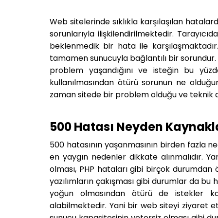
Web sitelerinde sıklıkla karşılaşılan hatalar
sorunlarıyla ilişkilendirilmektedir. Tarayıc
beklenmedik bir hata ile karşılaşmaktadır. 
tamamen sunucuyla bağlantılı bir sorundur. W
problem yaşandığını ve isteğin bu yüzden
kullanılmasından ötürü sorunun ne olduğu
zaman sitede bir problem olduğu ve teknik d
500 Hatası Neyden Kaynakl
500 hatasının yaşanmasının birden fazla ned
en yaygın nedenler dikkate alınmalıdır. Yan
olması, PHP hataları gibi birçok durumdan ö
yazılımların çakışması gibi durumlar da bu h
yoğun olmasından ötürü de istekler ka
alabilmektedir. Yani bir web siteyi ziyaret
sunucu kapasitesinin yetersiz olması gibi 