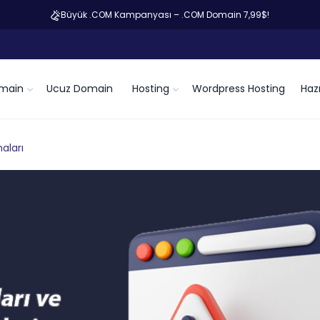
Büyük .COM Kampanyası – .COM Domain 7,99$!
main
Ucuz Domain
Hosting
Wordpress Hosting
Hazı
maları