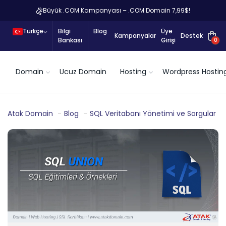
Büyük .COM Kampanyası – .COM Domain 7,99$!
Türkçe
Bilgi
Blog
Üye
Kampanyalar
Destek
Bankası
Girişi
0
Domain
Ucuz Domain
Hosting
Wordpress Hostin
Atak Domain
Blog
SQL Veritabanı Yönetimi ve Sorgular