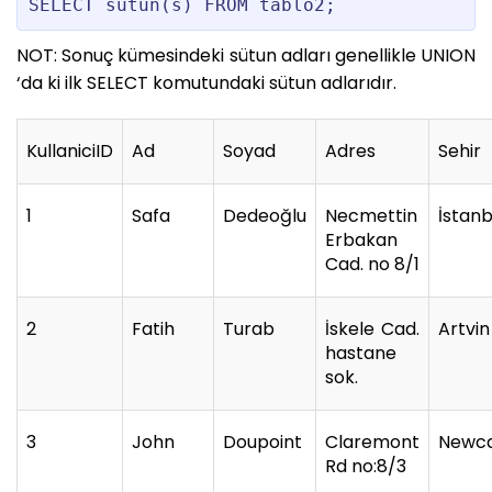
NOT: Sonuç kümesindeki sütun adları genellikle UNION
‘da ki ilk SELECT komutundaki sütun adlarıdır.
KullaniciID
Ad
Soyad
Adres
Sehir
1
Safa
Dedeoğlu
Necmettin
İstanb
Erbakan
Cad. no 8/1
2
Fatih
Turab
İskele Cad.
Artvin
hastane
sok.
3
John
Doupoint
Claremont
Newca
Rd no:8/3