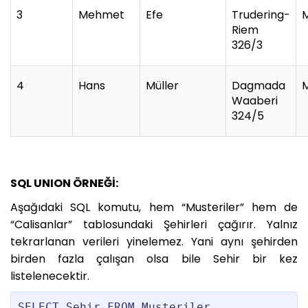
3
Mehmet
Efe
Trudering-
Riem
326/3
4
Hans
Müller
Dagmada
Waaberi
324/5
SQL UNION ÖRNEĞİ:
Aşağıdaki SQL komutu, hem “Musteriler” hem de
“Calisanlar” tablosundaki Şehirleri çağırır. Yalnız
tekrarlanan verileri yinelemez. Yani aynı şehirden
birden fazla çalışan olsa bile Sehir bir kez
listelenecektir.
SELECT Sehir FROM Musteriler
