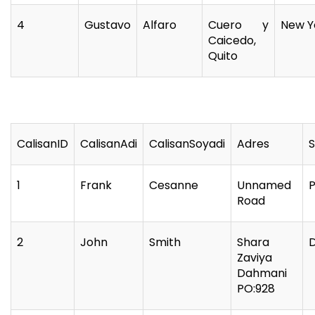
4
Gustavo
Alfaro
Cuero y
New Y
Caicedo,
Quito
CalisanID
CalisanAdi
CalisanSoyadi
Adres
S
1
Frank
Cesanne
Unnamed
P
Road
2
John
Smith
Shara
Zaviya
Dahmani
PO:928