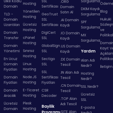
Ülke Kodlu
SSL
Sorgulama
.ORG
Hosting
Ödem
Domain
Sertifikası
Domain
DKIM Kaydı
Yönetilen
Blog
Satın Al
TLD -
GeoTrust
Sorgulama
Hosting
Hukuki
Domain
SSL
.AI Domain
SPF
Ücretsiz
Sözleş
Uzantıları
Sertifikası
Kaydı
Sorgulama
Hosting
ve
Domain
DigiCert
.IO Domain
MX
Politika
cPanel
Transfer
SSL
Kaydı
Sorgulama
Hosting
Domai
Domain
GlobalSign
.US Domain
Kayıt Ve
Sınırsız
Yönetimi
SSL
Yardım
Kaydı
Açıkla
Hosting
En Ucuz
Sectigo
Politika
.DE Domain
Alan Adı
Linux
Domain
SSL
Tescil
Nedir?
İletişim
Hosting
Fiyatları
SSL
.IN Alan Adı
Hosting
Node.JS
Domain
Sertifikası
Tescil
Nedir?
Hosting
Fiyatları
Fiyatları
.CN Domain
SSL Nedir?
E-Ticaret
Domain
CSR
Tescil
Ücretsiz
Hosting
Aracılık
Decoder
.TOP Alan
SSL
Plesk
Ücretsiz
Adı Tescil
Bayilik
E-posta
Hosting
Domain
.SITE Alan
Programı
Nedir?