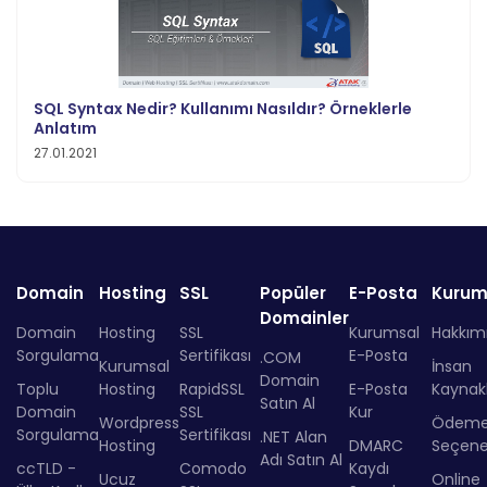
SQL Syntax Nedir? Kullanımı Nasıldır? Örneklerle
Anlatım
27.01.2021
Domain
Hosting
SSL
Popüler
E-Posta
Kurum
Domainler
Domain
Hosting
SSL
Kurumsal
Hakkım
Sorgulama
Sertifikası
E-Posta
.COM
Kurumsal
İnsan
Domain
Toplu
Hosting
RapidSSL
E-Posta
Kaynakl
Satın Al
Domain
SSL
Kur
Wordpress
Ödem
Sorgulama
Sertifikası
.NET Alan
Hosting
DMARC
Seçenek
Adı Satın Al
ccTLD -
Comodo
Kaydı
Ucuz
Online