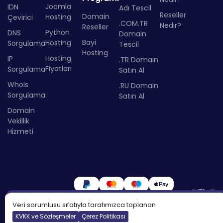
Joomla
IDN
Adı Tescil
Reseller
Domain
Hosting
Çevirici
.COM.TR
Nedir?
Reseller
Python
DNS
Domain
Bayi
Hosting
Sorgulama
Tescil
Hosting
Hosting
IP
.TR Domain
Fiyatları
Sorgulama
Satın Al
Whois
.RU Domain
Sorgulama
Satın Al
Domain
Vekillik
Hizmeti
Veri sorumlusu sıfatıyla tarafımızca toplanan
KVKK ve Sözleşmeler
Çerez Politikası