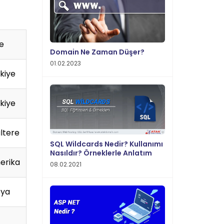
e
Domain Ne Zaman Düşer?
01.02.2023
kiye
kiye
iltere
SQL Wildcards Nedir? Kullanımı
Nasıldır? Örneklerle Anlatım
erika
08.02.2021
sya