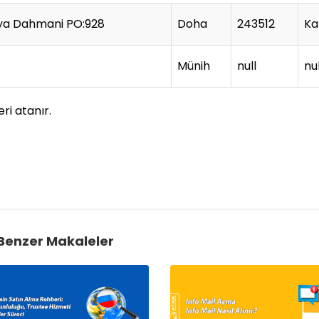
iya Dahmani PO:928
Doha
243512
Ka
Münih
null
nul
ri atanır.
Benzer Makaleler