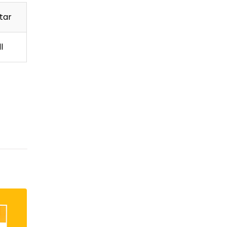
tar
l