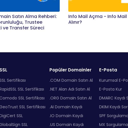
main Satın Alma Rehberi:
Info Mail Açma - Info Mail
orunluluğu, Trustee
Alınır?
i ve Transfer Süreci
SSL
Popüler Domainler
E-Posta
SSL Sertifikası
.COM Domain Satın Al
Kurumsal E-Po
RapidSSL SSL Sertifikası
.NET Alan Adı Satın Al
E-Posta Kur
Comodo SSL Sertifikası
.ORG Domain Satın Al
DMARC Kaydı 
GeoTrust SSL Sertifikası
.AI Domain Kaydı
DKIM Kaydı So
DigiCert SSL
.IO Domain Kaydı
SPF Sorgulam
GlobalSign SSL
.US Domain Kaydı
MX Sorgulama