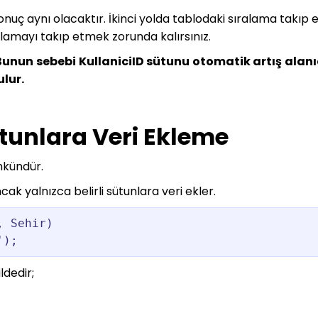
onuç aynı olacaktır. İkinci yolda tablodaki sıralama takıp
lamayı takıp etmek zorunda kalırsınız.
Bunun sebebi KullaniciID sütunu otomatik artış alanı
lur.
ütunlara Veri Ekleme
mkündür.
ak yalnızca belirli sütunlara veri ekler.
 Sehir)

');
ldedir;