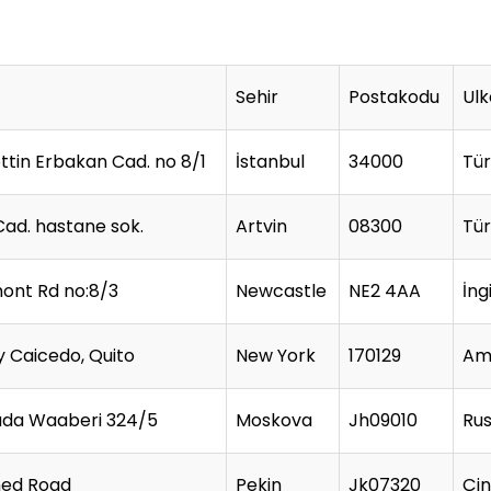
Sehir
Postakodu
Ulk
tin Erbakan Cad. no 8/1
İstanbul
34000
Tür
Cad. hastane sok.
Artvin
08300
Tür
ont Rd no:8/3
Newcastle
NE2 4AA
İng
y Caicedo, Quito
New York
170129
Am
da Waaberi 324/5
Moskova
Jh09010
Ru
ed Road
Pekin
Jk07320
Çin