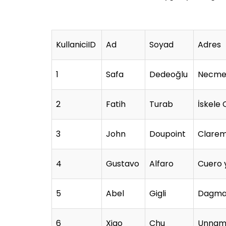
KullaniciID
Ad
Soyad
Adres
1
Safa
Dedeoğlu
Necmet
2
Fatih
Turab
İskele 
3
John
Doupoint
Clarem
4
Gustavo
Alfaro
Cuero 
5
Abel
Gigli
Dagma
6
Xiao
Chu
Unnam