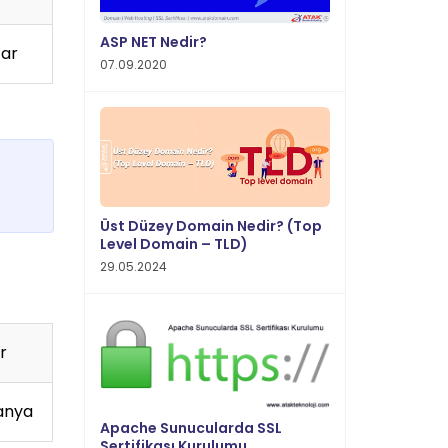
ASP NET Nedir?
tar
07.09.2020
Üst Düzey Domain Nedir? (Top
Level Domain – TLD)
29.05.2024
r
anya
Apache Sunucularda SSL
Sertifikası Kurulumu