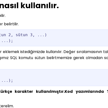
sıl kullanılır.
lir.
belirtilir.
un 2, sütun 3, ...)

 ...);
 eklemek istediğimizde kullanılır. Değer sıralamasının ta
dığımız SQL komutu sütun belirtmemize gerek olmadan s
 ...);
türkçe karakter kullanılmıştır.Kod yazımlarında 
erelim.