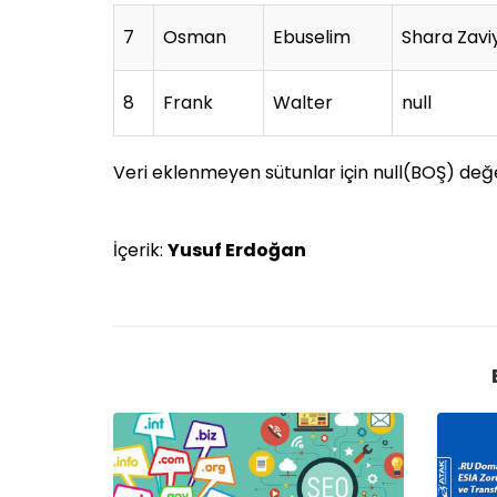
7
Osman
Ebuselim
Shara Zav
8
Frank
Walter
null
Veri eklenmeyen sütunlar için null(BOŞ) değe
İçerik:
Yusuf Erdoğan