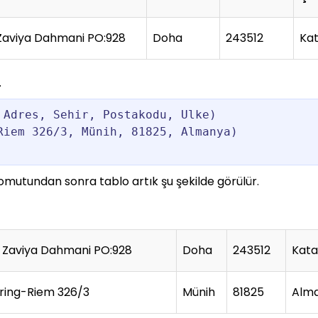
Zaviya Dahmani PO:928
Doha
243512
Ka
.
Adres, Sehir, Postakodu, Ulke)

iem 326/3, Münih, 81825, Almanya)

komutundan sonra tablo artık şu şekilde görülür.
 Zaviya Dahmani PO:928
Doha
243512
Kata
ring-Riem 326/3
Münih
81825
Alm