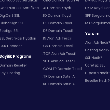
Comodo SSL Sertifikası
.ORG Domain Satın Al
DMARC Kaydı 
GeoTrust SSL Sertifikası
.AI Domain Kaydı
DKIM Kaydı So
DigiCert SSL
.IO Domain Kaydı
SPF Sorgulam
GlobalSign SSL
.US Domain Kaydı
MX Sorgulama
Sectigo SSL
.DE Domain Tescil
Yardım
SSL Sertifikası Fiyatları
.IN Alan Adı Tescil
Alan Adı Nedir
CSR Decoder
.CN Domain Tescil
Hosting Nedir?
.TOP Alan Adı Tescil
Bayilik Programı
SSL Nedir?
.SITE Alan Adı Tescil
Domain Reseller
Ücretsiz SSL
.COM.TR Domain Tescil
Bayi Hosting
E-posta Nedir
.TR Domain Satın Al
Reseller Nedir?
.RU Domain Satın Al