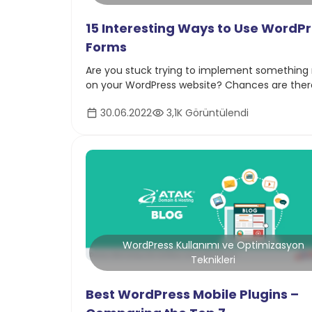
15 Interesting Ways to Use WordP
Forms
Are you stuck trying to implement something
on your WordPress website? Chances are ther
items on this list you’ve never imagined Word
30.06.2022
3,1K Görüntülendi
forms are perfect for!
WordPress Kullanımı ve Optimizasyon
Teknikleri
Best WordPress Mobile Plugins –