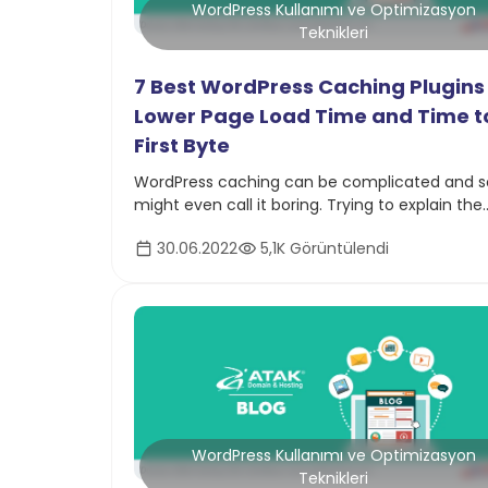
WordPress Kullanımı ve Optimizasyon
Teknikleri
7 Best WordPress Caching Plugins
Lower Page Load Time and Time t
First Byte
WordPress caching can be complicated and 
might even call it boring. Trying to explain the
details of such a complex technology might t
30.06.2022
5,1K Görüntülendi
full book.
WordPress Kullanımı ve Optimizasyon
Teknikleri