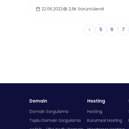
updates that are updated regularly. These bas
22.06.2022
2,9K Görüntülendi
updates ensure the security and functionality
your WordPress system.
‹
5
6
7
Domain
Hosting
Domain Sorgulama
Hosting
Toplu Domain Sorgulama
Kurumsal Hosting