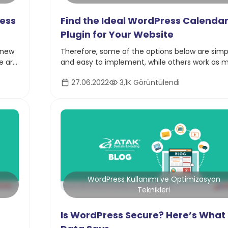
ress
Find the Ideal WordPress Calenda
Plugin for Your Website
 new
Therefore, some of the options below are simp
e are
and easy to implement, while others work as 
Press
advanced reservation systems.
27.06.2022
3,1K Görüntülendi
WordPress Kullanımı ve Optimizasyon
Teknikleri
Is WordPress Secure? Here’s What