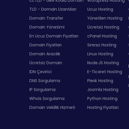
ccTLD - Ülke Kodlu Domain
Wordpress Hosting
TLD - Domain Uzantıları
Ucuz Hosting
Domain Transfer
Yönetilen Hosting
Domain Yönetimi
Ücretsiz Hosting
En Ucuz Domain Fiyatları
cPanel Hosting
Domain Fiyatları
Sınırsız Hosting
Domain Aracılık
Linux Hosting
Ücretsiz Domain
Node.JS Hosting
IDN Çevirici
E-Ticaret Hosting
DNS Sorgulama
Plesk Hosting
IP Sorgulama
Joomla Hosting
Whois Sorgulama
Python Hosting
Domain Vekillik Hizmeti
Hosting Fiyatları