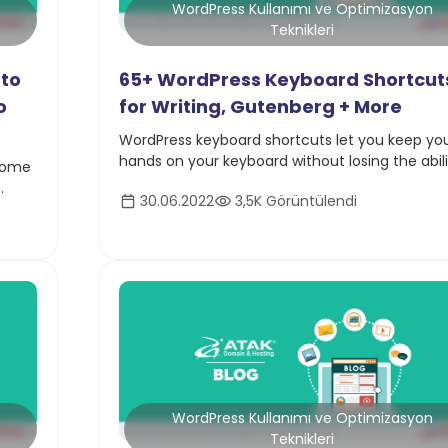
WordPress Kullanımı ve Optimizasyon
Teknikleri
 to
65+ WordPress Keyboard Shortcut
o
for Writing, Gutenberg + More
WordPress keyboard shortcuts let you keep yo
hands on your keyboard without losing the abili
some
to select text, add formatting, or even moder
30.06.2022
3,5K Görüntülendi
your comments section!
ake a
WordPress Kullanımı ve Optimizasyon
Teknikleri