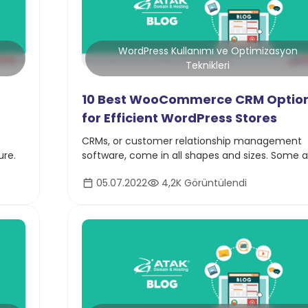
WordPress Kullanımı ve Optimizasyon
Teknikleri
10 Best WooCommerce CRM Optio
for Efficient WordPress Stores
CRMs, or customer relationship management
ure.
software, come in all shapes and sizes. Some a
made for small businesses, while others handl
05.07.2022
4,2K Görüntülendi
millions of contacts for enormous companies.