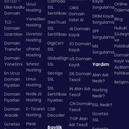
ccTLD -
Comodo
Kaydı
Ucuz
Online
Ülke Kodlu
SSL
Sorgulama
.ORG
Hosting
Ödem
Domain
Sertifikası
Domain
DKIM Kaydı
Yönetilen
Blog
Satın Al
TLD -
GeoTrust
Sorgulama
Hosting
Hukuki
Domain
SSL
.AI Domain
SPF
Ücretsiz
Sözleş
Uzantıları
Sertifikası
Kaydı
Sorgulama
Hosting
ve
Domain
DigiCert
.IO Domain
MX
Politika
cPanel
Transfer
SSL
Kaydı
Sorgulama
Hosting
Domai
Domain
GlobalSign
.US Domain
Kayıt Ve
Sınırsız
Yönetimi
SSL
Yardım
Kaydı
Açıkla
Hosting
En Ucuz
Sectigo
Politika
.DE Domain
Alan Adı
Linux
Domain
SSL
Tescil
Nedir?
İletişim
Hosting
Fiyatları
SSL
.IN Alan Adı
Hosting
Node.JS
Domain
Sertifikası
Tescil
Nedir?
Hosting
Fiyatları
Fiyatları
.CN Domain
SSL Nedir?
E-Ticaret
Domain
CSR
Tescil
Ücretsiz
Hosting
Aracılık
Decoder
.TOP Alan
SSL
Plesk
Ücretsiz
Adı Tescil
Bayilik
E-posta