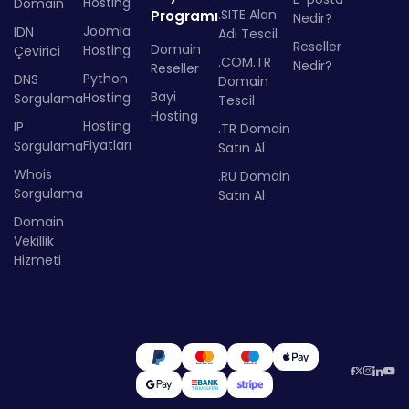
Hosting
Domain
.SITE Alan
Programı
Nedir?
Joomla
IDN
Adı Tescil
Reseller
Domain
Hosting
Çevirici
.COM.TR
Nedir?
Reseller
Python
DNS
Domain
Bayi
Hosting
Sorgulama
Tescil
Hosting
Hosting
IP
.TR Domain
Fiyatları
Sorgulama
Satın Al
Whois
.RU Domain
Sorgulama
Satın Al
Domain
Vekillik
Hizmeti