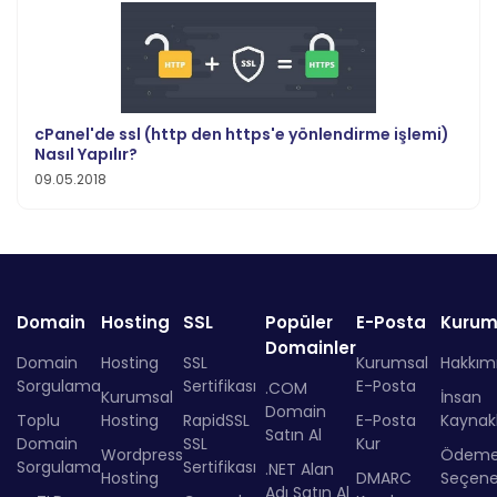
cPanel'de ssl (http den https'e yönlendirme işlemi)
Nasıl Yapılır?
09.05.2018
Domain
Hosting
SSL
Popüler
E-Posta
Kurum
Domainler
Domain
Hosting
SSL
Kurumsal
Hakkım
Sorgulama
Sertifikası
E-Posta
.COM
Kurumsal
İnsan
Domain
Toplu
Hosting
RapidSSL
E-Posta
Kaynakl
Satın Al
Domain
SSL
Kur
Wordpress
Ödem
Sorgulama
Sertifikası
.NET Alan
Hosting
DMARC
Seçenek
Adı Satın Al