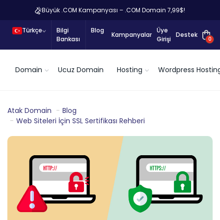
Büyük .COM Kampanyası – .COM Domain 7,99$!
Türkçe
Bilgi
Blog
Üye
Kampanyalar
Destek
Bankası
Girişi
0
Domain
Ucuz Domain
Hosting
Wordpress Hostin
Atak Domain
Blog
Web Siteleri İçin SSL Sertifikası Rehberi