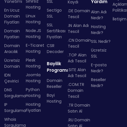
Sınırsız
Yönetimi
SSL
Yardım
Kaydı
Açıkla
Hosting
En Ucuz
Sectigo
Politika
.DE Domain
Alan Adı
Linux
Domain
SSL
Tescil
Nedir?
İletişim
Hosting
Fiyatları
SSL
.IN Alan Adı
Hosting
Node.JS
Domain
Sertifikası
Tescil
Nedir?
Hosting
Fiyatları
Fiyatları
.CN Domain
SSL Nedir?
E-Ticaret
Domain
CSR
Tescil
Ücretsiz
Hosting
Aracılık
Decoder
.TOP Alan
SSL
Plesk
Ücretsiz
Adı Tescil
Bayilik
E-posta
Hosting
Domain
.SITE Alan
Programı
Nedir?
Joomla
IDN
Adı Tescil
Reseller
Domain
Hosting
Çevirici
.COM.TR
Nedir?
Reseller
Python
DNS
Domain
Bayi
Hosting
Sorgulama
Tescil
Hosting
Hosting
IP
.TR Domain
Fiyatları
Sorgulama
Satın Al
Whois
.RU Domain
Sorgulama
Satın Al