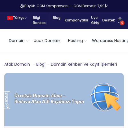
Büyük .COM Kampanyası – .COM Domain 7,99$!
Türkçe
Bilgi
Blog
Üye
Kampanyalar
Destek
Bankası
Girişi
0
Domain
Ucuz Domain
Hosting
Wordpress Hostin
Atak Domain
Blog
Domain Rehberi ve Kayıt İşlemleri