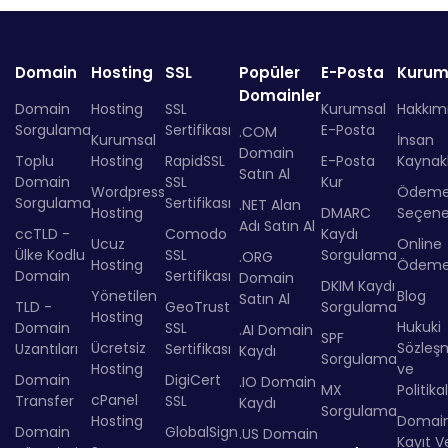
Domain
Hosting
SSL
Popüler
E-Posta
Kurum
Domainler
Domain
Hosting
SSL
Kurumsal
Hakkım
Sorgulama
Sertifikası
E-Posta
.COM
Kurumsal
İnsan
Domain
Toplu
Hosting
RapidSSL
E-Posta
Kaynakl
Satın Al
Domain
SSL
Kur
Wordpress
Ödem
Sorgulama
Sertifikası
.NET Alan
Hosting
DMARC
Seçenek
Adı Satın Al
ccTLD -
Comodo
Kaydı
Ucuz
Online
Ülke Kodlu
SSL
Sorgulama
.ORG
Hosting
Ödem
Domain
Sertifikası
Domain
DKIM Kaydı
Yönetilen
Blog
Satın Al
TLD -
GeoTrust
Sorgulama
Hosting
Hukuki
Domain
SSL
.AI Domain
SPF
Ücretsiz
Sözleş
Uzantıları
Sertifikası
Kaydı
Sorgulama
Hosting
ve
Domain
DigiCert
.IO Domain
MX
Politika
cPanel
Transfer
SSL
Kaydı
Sorgulama
Hosting
Domai
Domain
GlobalSign
.US Domain
Kayıt Ve