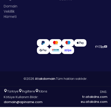
Domain
Vekillik
Hizmeti
©2026
Atakdomain
Tüm hakları saklıdır.
Türkiye
İngiltere
Kıbrıs
DNS:
tr.atakdns.com
Kötüye Kullanım Bildir:
eu.atakdns.com
domain@apiname.com