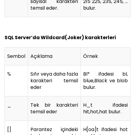
sayısal karakteri
215 225, 235, 245, …
temsil eder.
bulur.
SQL Server’da Wildcard(Joker) karakterleri
Sembol
Açıklama
Örnek
%
Sıfır veya daha fazla
Bl* ifadesi bl,
karakteri temsil
blue,Black ve blob
eder
bulur.
_
Tek bir karakteri
H_t ifadesi
temsil eder
hit,hot,hat bulur.
[]
Parantez içindeki
H[oa]t ifadesi hot