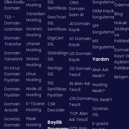
Ülke Kodlu
SSL
Sorgulama
.ORG
Hosting
Ödem
Domain
Sertifikası
Domain
DKIM Kaydı
Yönetilen
Blog
Satın Al
TLD -
GeoTrust
Sorgulama
Hosting
Hukuki
Domain
SSL
.AI Domain
SPF
Ücretsiz
Sözleş
Uzantıları
Sertifikası
Kaydı
Sorgulama
Hosting
ve
Domain
DigiCert
.IO Domain
MX
Politika
cPanel
Transfer
SSL
Kaydı
Sorgulama
Hosting
Domai
Domain
GlobalSign
.US Domain
Kayıt Ve
Sınırsız
Yönetimi
SSL
Yardım
Kaydı
Açıkla
Hosting
En Ucuz
Sectigo
Politika
.DE Domain
Alan Adı
Linux
Domain
SSL
Tescil
Nedir?
İletişim
Hosting
Fiyatları
SSL
.IN Alan Adı
Hosting
Node.JS
Domain
Sertifikası
Tescil
Nedir?
Hosting
Fiyatları
Fiyatları
.CN Domain
SSL Nedir?
E-Ticaret
Domain
CSR
Tescil
Ücretsiz
Hosting
Aracılık
Decoder
.TOP Alan
SSL
Plesk
Ücretsiz
Adı Tescil
Bayilik
E-posta
Hosting
Domain
.SITE Alan
Programı