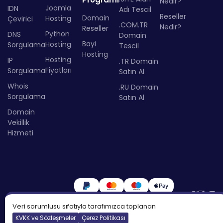
Nedir?
Joomla
IDN
Adı Tescil
Reseller
Domain
Hosting
Çevirici
.COM.TR
Nedir?
Reseller
Python
DNS
Domain
Bayi
Hosting
Sorgulama
Tescil
Hosting
Hosting
IP
.TR Domain
Fiyatları
Sorgulama
Satın Al
Whois
.RU Domain
Sorgulama
Satın Al
Domain
Vekillik
Hizmeti
Veri sorumlusu sıfatıyla tarafımızca toplanan
KVKK ve Sözleşmeler
Çerez Politikası