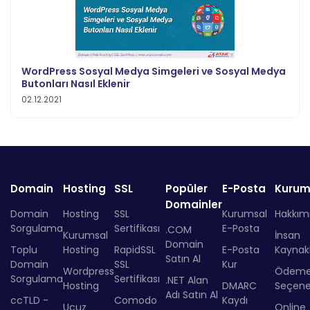
WordPress Sosyal Medya Simgeleri ve Sosyal Medya
Butonları Nasıl Eklenir
02.12.2021
Domain
Hosting
SSL
Popüler
E-Posta
Kurum
Domainler
Domain
Hosting
SSL
Kurumsal
Hakkım
Sorgulama
Sertifikası
E-Posta
.COM
Kurumsal
İnsan
Domain
Toplu
Hosting
RapidSSL
E-Posta
Kaynakl
Satın Al
Domain
SSL
Kur
Wordpress
Ödem
Sorgulama
Sertifikası
.NET Alan
Hosting
DMARC
Seçenek
Adı Satın Al
ccTLD -
Comodo
Kaydı
Ucuz
Online