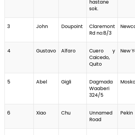
hastane
sok.
3
John
Doupoint
Claremont
Newca
Rd no:8/3
4
Gustavo
Alfaro
Cuero y
New Y
Caicedo,
Quito
5
Abel
Gigli
Dagmada
Mosk
Waaberi
324/5
6
Xiao
Chu
Unnamed
Pekin
Road