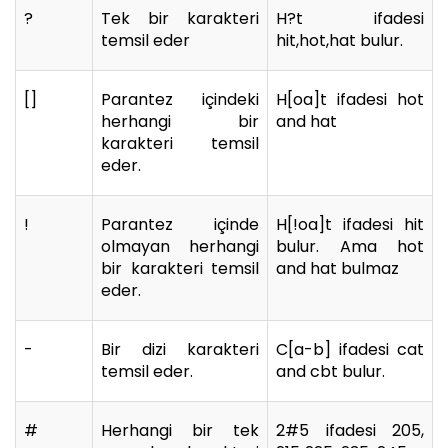
?
Tek bir karakteri
H?t ifadesi
temsil eder
hit,hot,hat bulur.
[]
Parantez içindeki
H[oa]t ifadesi hot
herhangi bir
and hat
karakteri temsil
eder.
!
Parantez içinde
H[!oa]t ifadesi hit
olmayan herhangi
bulur. Ama hot
bir karakteri temsil
and hat bulmaz
eder.
-
Bir dizi karakteri
C[a-b] ifadesi cat
temsil eder.
and cbt bulur.
#
Herhangi bir tek
2#5 ifadesi 205,