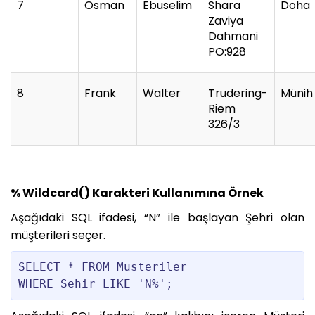
7
Osman
Ebuselim
Shara
Doha
Zaviya
Dahmani
PO:928
8
Frank
Walter
Trudering-
Münih
Riem
326/3
% Wildcard() Karakteri Kullanımına Örnek
Aşağıdaki SQL ifadesi, “N” ile başlayan Şehri olan
müşterileri seçer.
SELECT * FROM Musteriler
