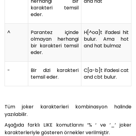
herhangi bir
and hat
karakteri temsil
eder.
^
Parantez içinde
H[^oa]t ifadesi hit
olmayan herhangi
bulur. Ama hot
bir karakteri temsil
and hat bulmaz
eder.
-
Bir dizi karakteri
C[a-b]t ifadesi cat
temsil eder.
and cbt bulur.
Tüm joker karakterleri kombinasyon halinde
yazılabilir.
Aşağıda farklı LIKE komutlarını ‘% ‘ ve ’_’ joker
karakterleriyle gösteren örnekler verilmiştir.