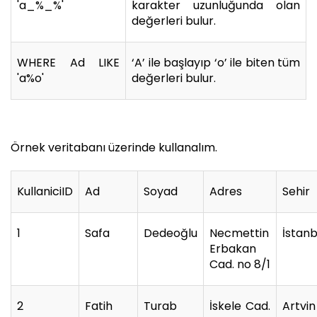
'a_%_%'
karakter uzunluğunda olan
değerleri bulur.
WHERE Ad LIKE
‘A’ ile başlayıp ‘o’ ile biten tüm
'a%o'
değerleri bulur.
Örnek veritabanı üzerinde kullanalım.
KullaniciID
Ad
Soyad
Adres
Sehir
1
Safa
Dedeoğlu
Necmettin
İstanb
Erbakan
Cad. no 8/1
2
Fatih
Turab
İskele Cad.
Artvin