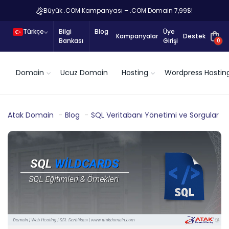
Büyük .COM Kampanyası – .COM Domain 7,99$!
Türkçe
Bilgi
Blog
Üye
Kampanyalar
Destek
Bankası
Girişi
0
Domain
Ucuz Domain
Hosting
Wordpress Hostin
Atak Domain
Blog
SQL Veritabanı Yönetimi ve Sorgular