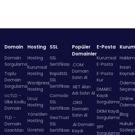
Domain
Hosting
SSL
Popüler
E-Posta
Kurum
Domainler
Domain
Hosting
SSL
Kurumsal
Hakkım
Sorgulama
Sertifikası
E-Posta
.COM
Kurumsal
İnsan
Domain
Toplu
Hosting
RapidSSL
E-Posta
Kaynakl
Satın Al
Domain
SSL
Kur
Wordpress
Ödem
Sorgulama
Sertifikası
.NET Alan
Hosting
DMARC
Seçenek
Adı Satın Al
ccTLD -
Comodo
Kaydı
Ucuz
Online
Ülke Kodlu
SSL
Sorgulama
.ORG
Hosting
Ödem
Domain
Sertifikası
Domain
DKIM Kaydı
Yönetilen
Blog
Satın Al
TLD -
GeoTrust
Sorgulama
Hosting
Hukuki
Domain
SSL
.AI Domain
SPF
Ücretsiz
Sözleş
Uzantıları
Sertifikası
Kaydı
Sorgulama