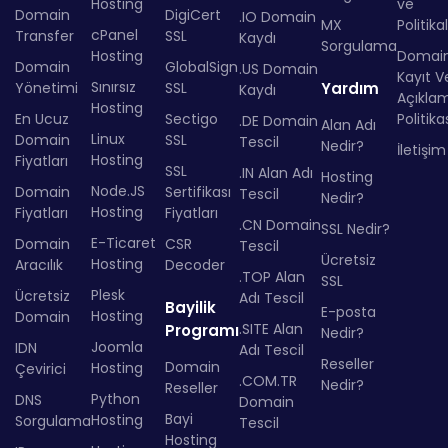
Hosting
ve
Domain
DigiCert
.IO Domain
MX
Politika
cPanel
Transfer
SSL
Kaydı
Sorgulama
Hosting
Domai
Domain
GlobalSign
.US Domain
Kayıt Ve
Sınırsız
Yönetimi
SSL
Yardım
Kaydı
Açıkla
Hosting
En Ucuz
Sectigo
Politika
.DE Domain
Alan Adı
Linux
Domain
SSL
Tescil
Nedir?
İletişim
Hosting
Fiyatları
SSL
.IN Alan Adı
Hosting
Node.JS
Domain
Sertifikası
Tescil
Nedir?
Hosting
Fiyatları
Fiyatları
.CN Domain
SSL Nedir?
E-Ticaret
Domain
CSR
Tescil
Ücretsiz
Hosting
Aracılık
Decoder
.TOP Alan
SSL
Plesk
Ücretsiz
Adı Tescil
Bayilik
E-posta
Hosting
Domain
.SITE Alan
Programı
Nedir?
Joomla
IDN
Adı Tescil
Reseller
Domain
Hosting
Çevirici
.COM.TR
Nedir?
Reseller
Python
DNS
Domain
Bayi
Hosting
Sorgulama
Tescil
Hosting