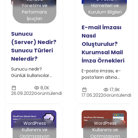
Hizmetleri ve
Yönetimi ve
Kurulum Bilgileri
Performans
İpuçları
E-mail İmzası
Sunucu
Nasıl
(Server) Nedir?
Oluşturulur?
Sunucu Türleri
Kurumsal Mail
Nelerdir?
İmza Örnekleri
Sunucu nedir?
E-posta imzası, e-
Günlük kullanıcılar
posta’ların altına
için anlaşılır şekilde
yerleştirilen dijital
8,0K
sunucu kavramını ve
17,9K
kartvizitler gibidir.
26.09.2022
Görüntülendi
teknoloji
17.06.2022
Görüntülendi
Genellikle tam
sektöründeki yerini
adınızı, şirket
bu yazıda açıklıyoruz
bilgilerinizi ve iletişim
bilgilerinizi içerir.
WordPress
WordPress
Kullanımı ve
Kullanımı ve
Optimizasyon
Optimizasyon