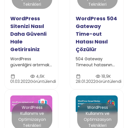
Teknikleri
Teknikleri
WordPress
WordPress 504
Sitenizi Nasıl
Gateway
Daha Güvenli
Time-out
Hale
Hatası Nasıl
Getirirsiniz
Çözülür
WordPress
504 Gateway
güvenliğini artırmak
Timeout hatasının
için
nedenlerini analiz
4,6K
18,9K
uygulayabileceğiniz
edin. Sunucu zaman
01.03.2022
Görüntülendi
28.01.2022
Görüntülendi
pratik ipuçlarını
aşımını teşhis etme
keşfedin. Sitenizi
ve çözüm adımlarını
saldırılara karşı
bu rehberde öğrenin
güçlendirin
WordPress
WordPress
Kullanımı ve
Kullanımı ve
Optimizasyon
Optimizasyon
Teknikleri
Teknikleri