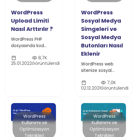
WordPress
WordPress
Upload Limiti
Sosyal Medya
Nasıl Arttırılır ?
Simgeleri ve
Sosyal Medya
WordPress PHP
Butonları Nasıl
dosyasında kod
yazmadan yükleme
Eklenir
8,7K
limiti artırmanın 4
25.01.2022
Görüntülendi
WordPress web
yolunu öğrenin.
sitenize sosyal
Kolayca sınır artırma
medya simgelerini,
yöntemleri bu yazıda
7,0K
sosyal medya
02.12.2021
Görüntülendi
butonlarını ve sosyal
medya feedlerini
nasıl
ekleyebileceğinizi ele
alacağız.
WordPress
WordPress
Kullanımı ve
Kullanımı ve
Optimizasyon
Optimizasyon
Teknikleri
Teknikleri