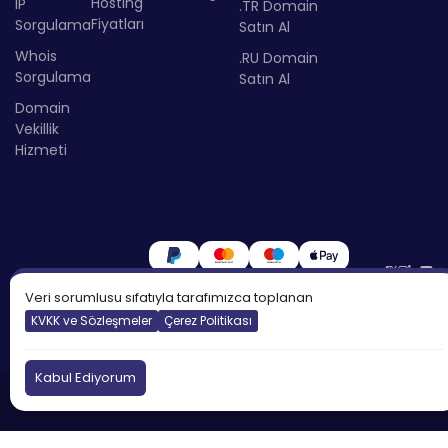
Hosting
IP
.TR Domain
Fiyatları
Sorgulama
Satın Al
Whois
.RU Domain
Sorgulama
Satın Al
Domain
Vekillik
Hizmeti
Veri sorumlusu sıfatıyla tarafımızca toplanan
KVKK ve Sözleşmeler
Çerez Politikası
Kabul Ediyorum
©2026
Atakdomain
Tüm hakları saklıdır.