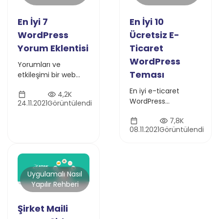
En İyi 7
En İyi 10
WordPress
Ücretsiz E-
Yorum Eklentisi
Ticaret
WordPress
Yorumları ve
Teması
etkileşimi bir web
sitesi çalıştırmanın
En iyi e-ticaret
4,2K
önemli bir unsuru
WordPress
24.11.2021
Görüntülendi
olarak görüyoruz. En
temalarını keşfedin.
İyi 7 WordPress
7,8K
Online mağazanızı
Yorum Eklentisini
08.11.2021
Görüntülendi
rakiplerinizden öne
sizin derledik.
çıkarmak için
modern ve işlevsel
tema önerilerimiz
burada
Uygulamalı Nasıl
Yapılır Rehberi
Şirket Maili