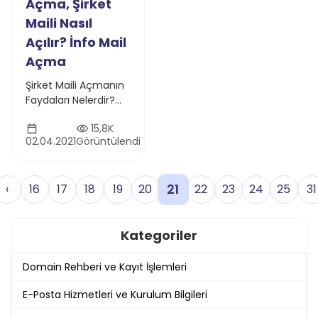
Açma, Şirket
Maili Nasıl
Açılır? İnfo Mail
Açma
Şirket Maili Açmanın
Faydaları Nelerdir?
Şirket Maili Ne Kadara
15,8K
Mal Olur?
02.04.2021
Görüntülendi
21
‹
16
17
18
19
20
22
23
24
25
31
Kategoriler
Domain Rehberi ve Kayıt İşlemleri
E-Posta Hizmetleri ve Kurulum Bilgileri