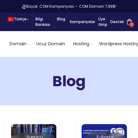
Büyük .COM Kampanyası – .COM Domain 7,99$!
Türkçe
Bilgi
Blog
Üye
Kampanyalar
Destek
Bankası
Girişi
0
Domain
Ucuz Domain
Hosting
Wordpress Hostin
Blog
E-Posta
Sunucu