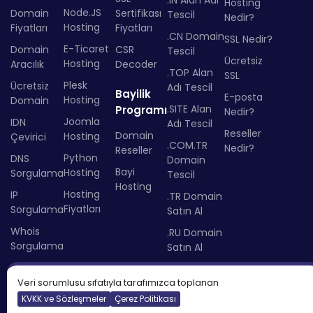
Hosting
Node.JS
Domain
Sertifikası
Tescil
Nedir?
Hosting
Fiyatları
Fiyatları
.CN Domain
SSL Nedir?
E-Ticaret
Domain
CSR
Tescil
Ücretsiz
Hosting
Aracılık
Decoder
.TOP Alan
SSL
Plesk
Ücretsiz
Adı Tescil
Bayilik
E-posta
Hosting
Domain
.SITE Alan
Programı
Nedir?
Joomla
IDN
Adı Tescil
Reseller
Domain
Hosting
Çevirici
.COM.TR
Nedir?
Reseller
Python
DNS
Domain
Bayi
Hosting
Sorgulama
Tescil
Hosting
Hosting
IP
.TR Domain
Fiyatları
Sorgulama
Satın Al
Whois
.RU Domain
Sorgulama
Satın Al
Domain
Vekillik
Veri sorumlusu sıfatıyla tarafımızca toplanan
Hizmeti
KVKK ve Sözleşmeler
Çerez Politikası