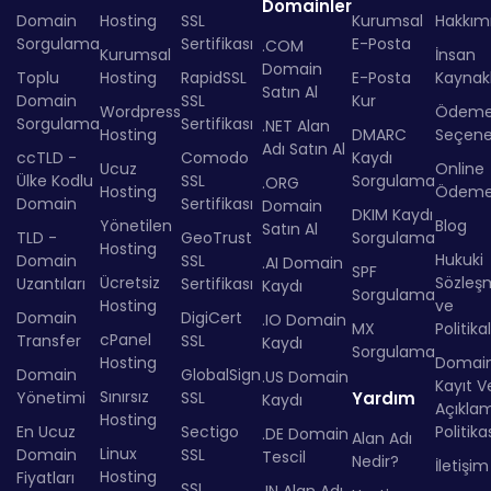
Domainler
Domain
Hosting
SSL
Kurumsal
Hakkım
Sorgulama
Sertifikası
E-Posta
.COM
Kurumsal
İnsan
Domain
Toplu
Hosting
RapidSSL
E-Posta
Kaynakl
Satın Al
Domain
SSL
Kur
Wordpress
Ödem
Sorgulama
Sertifikası
.NET Alan
Hosting
DMARC
Seçenek
Adı Satın Al
ccTLD -
Comodo
Kaydı
Ucuz
Online
Ülke Kodlu
SSL
Sorgulama
.ORG
Hosting
Ödem
Domain
Sertifikası
Domain
DKIM Kaydı
Yönetilen
Blog
Satın Al
TLD -
GeoTrust
Sorgulama
Hosting
Hukuki
Domain
SSL
.AI Domain
SPF
Ücretsiz
Sözleş
Uzantıları
Sertifikası
Kaydı
Sorgulama
Hosting
ve
Domain
DigiCert
.IO Domain
MX
Politika
cPanel
Transfer
SSL
Kaydı
Sorgulama
Hosting
Domai
Domain
GlobalSign
.US Domain
Kayıt Ve
Sınırsız
Yönetimi
SSL
Yardım
Kaydı
Açıkla
Hosting
En Ucuz
Sectigo
Politika
.DE Domain
Alan Adı
Linux
Domain
SSL
Tescil
Nedir?
İletişim
Hosting
Fiyatları
SSL
.IN Alan Adı