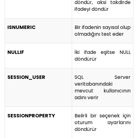
döndür, aksi takdirde
ifadeyi döndür
ISNUMERIC
Bir ifadenin sayısal olup
olmadığını test eder
NULLIF
İki ifade eşitse NULL
döndürür
SESSION_USER
SQL Server
veritabanındaki
mevcut kullanıcının
adını verir
SESSIONPROPERTY
Belirli bir seçenek için
oturum ayarlarını
döndürür