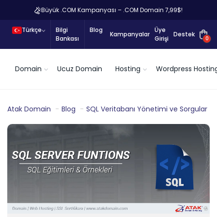
Büyük .COM Kampanyası – .COM Domain 7,99$!
Türkçe
Bilgi
Blog
Üye
Kampanyalar
Destek
Bankası
Girişi
0
Domain
Ucuz Domain
Hosting
Wordpress Hostin
Atak Domain
Blog
SQL Veritabanı Yönetimi ve Sorgular