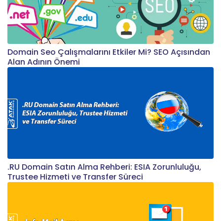
Domain Seo Çalışmalarını Etkiler Mi? SEO Açısından
Alan Adının Önemi
.RU Domain Satın Alma Rehberi: ESIA Zorunluluğu,
Trustee Hizmeti ve Transfer Süreci