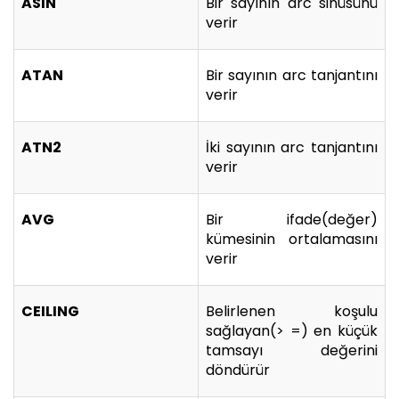
ASIN
Bir sayının arc sinüsünü
verir
ATAN
Bir sayının arc tanjantını
verir
ATN2
İki sayının arc tanjantını
verir
AVG
Bir ifade(değer)
kümesinin ortalamasını
verir
CEILING
Belirlenen koşulu
sağlayan(> =) en küçük
tamsayı değerini
döndürür