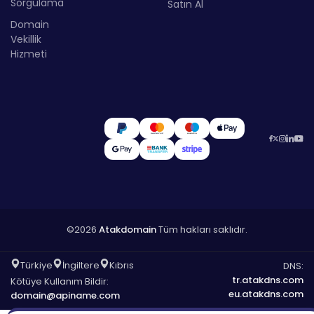
Sorgulama
Satın Al
Domain
Vekillik
Hizmeti
©2026
Atakdomain
Tüm hakları saklıdır.
Türkiye
İngiltere
Kıbrıs
DNS:
tr.atakdns.com
Kötüye Kullanım Bildir:
eu.atakdns.com
domain@apiname.com