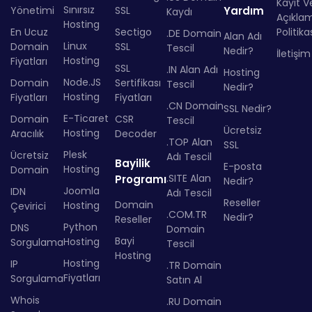
Kayıt Ve
Sınırsız
Yönetimi
SSL
Yardım
Kaydı
Açıkla
Hosting
En Ucuz
Sectigo
Politika
.DE Domain
Alan Adı
Linux
Domain
SSL
Tescil
Nedir?
İletişim
Hosting
Fiyatları
SSL
.IN Alan Adı
Hosting
Node.JS
Domain
Sertifikası
Tescil
Nedir?
Hosting
Fiyatları
Fiyatları
.CN Domain
SSL Nedir?
E-Ticaret
Domain
CSR
Tescil
Ücretsiz
Hosting
Aracılık
Decoder
.TOP Alan
SSL
Plesk
Ücretsiz
Adı Tescil
Bayilik
E-posta
Hosting
Domain
.SITE Alan
Programı
Nedir?
Joomla
IDN
Adı Tescil
Reseller
Domain
Hosting
Çevirici
.COM.TR
Nedir?
Reseller
Python
DNS
Domain
Bayi
Hosting
Sorgulama
Tescil
Hosting
Hosting
IP
.TR Domain
Fiyatları
Sorgulama
Satın Al
Whois
.RU Domain