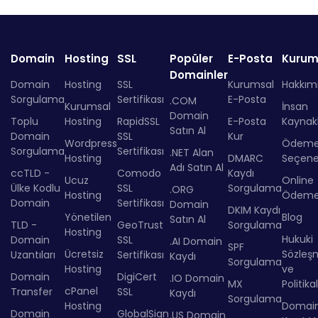
Domain
Hosting
SSL
Popüler
E-Posta
Kurum
Domainler
Domain
Hosting
SSL
Kurumsal
Hakkım
Sorgulama
Sertifikası
E-Posta
.COM
Kurumsal
İnsan
Domain
Toplu
Hosting
RapidSSL
E-Posta
Kaynakl
Satın Al
Domain
SSL
Kur
Wordpress
Ödem
Sorgulama
Sertifikası
.NET Alan
Hosting
DMARC
Seçenek
Adı Satın Al
ccTLD -
Comodo
Kaydı
Ucuz
Online
Ülke Kodlu
SSL
Sorgulama
.ORG
Hosting
Ödem
Domain
Sertifikası
Domain
DKIM Kaydı
Yönetilen
Blog
Satın Al
TLD -
GeoTrust
Sorgulama
Hosting
Hukuki
Domain
SSL
.AI Domain
SPF
Ücretsiz
Sözleş
Uzantıları
Sertifikası
Kaydı
Sorgulama
Hosting
ve
Domain
DigiCert
.IO Domain
MX
Politika
cPanel
Transfer
SSL
Kaydı
Sorgulama
Hosting
Domai
Domain
GlobalSign
.US Domain