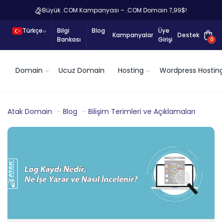
Büyük .COM Kampanyası – .COM Domain 7,99$!
Türkçe
Bilgi
Blog
Üye
Kampanyalar
Destek
Bankası
Girişi
0
Domain
Ucuz Domain
Hosting
Wordpress Hostin
Atak Domain
Blog
Bilişim Terimleri ve Açıklamaları